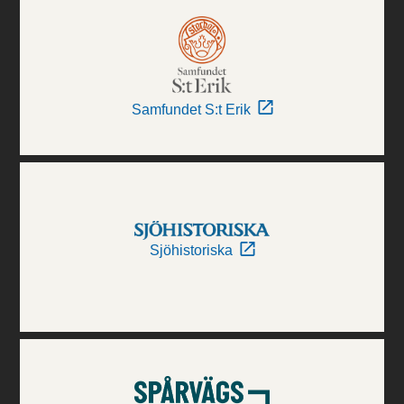
Samfundet S:t Erik
Sjöhistoriska