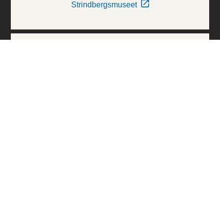
Strindbergsmuseet
Thielska Galleriet
Världskulturmuseerna