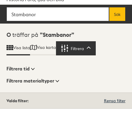
Sök
Fritextsök
Sök
Sökresultat
0
träffar på
Stambanor
Visa karta
Visa lista
Filtrera
Filtrera
Filtrera tid
Filtrera materialtyper
Visningsläge
Totalt
Valda filter:
Rensa filter
0
träffar
Lista
Karta