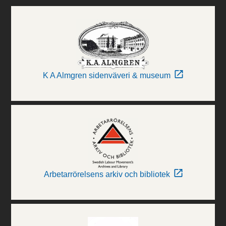
K A Almgren sidenväveri & museum
Arbetarrörelsens arkiv och bibliotek