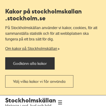
Kakor på stockholmskallan
.stockholm.se
På Stockholmskällan använder vi kakor, cookies, för att
sammanställa statistik och för att webbplatsen ska
fungera på ett bra sätt för dig.
Om kakor på Stockholmskällan
Godkänn alla kakor
Välj vilka kakor vi får använda
Till
Till
Stockholmskällan
navigationen
huvudinnehållet
Historia i ord, ljud och bild