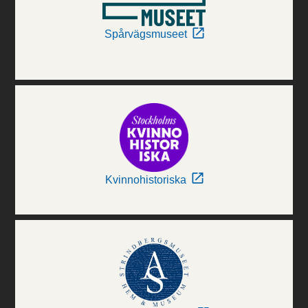
Spårvägsmuseet
Kvinnohistoriska