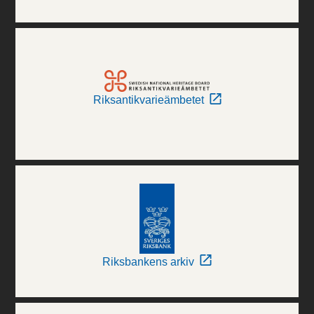
Riksantikvarieämbetet
Riksbankens arkiv