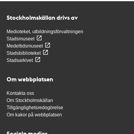
Kontakt
Stockholmskällan
Stockholmskällan drivs av
Medioteket, utbildningsförvaltningen
Stadsmuseet
Medeltidsmuseet
Stadsbiblioteket
Stadsarkivet
Om webbplatsen
Kontakta oss
Om Stockholmskällan
Tillgänglighetsredogörelse
Om kakor på webbplatsen
Sociala medier