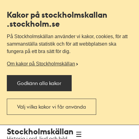
Kakor på stockholmskallan
.stockholm.se
På Stockholmskällan använder vi kakor, cookies, för att
sammanställa statistik och för att webbplatsen ska
fungera på ett bra sätt för dig.
Om kakor på Stockholmskällan
Godkänn alla kakor
Välj vilka kakor vi får använda
Till
Till
Stockholmskällan
navigationen
huvudinnehållet
Historia i ord, ljud och bild