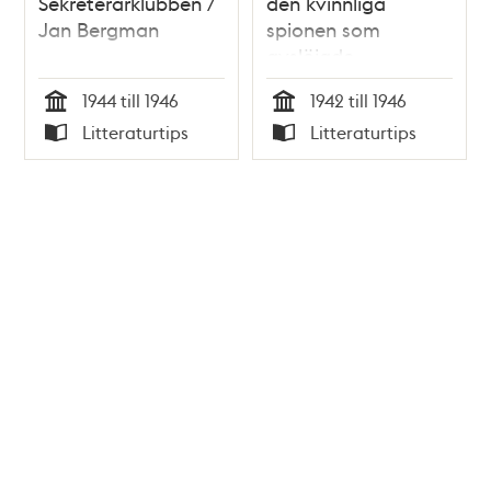
Sekreterarklubben /
den kvinnliga
Jan Bergman
spionen som
avslöjade
nazisterna i Sverige
1944 till 1946
1942 till 1946
/ Erika Schwarze
Tid
Tid
Litteraturtips
Litteraturtips
Typ
Typ