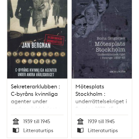
Sekreterarklubben :
Mötesplats
C-byråns kvinnliga
Stockholm :
agenter under
underrättelsekriget i
andra världskriget :
Sverige 1939-45 /
en dokumentär
Boris Grigorjev
1939 till 1945
1939 till 1945
spionberättelse /
Tid
Tid
Litteraturtips
Litteraturtips
Jan Bergman
Typ
Typ