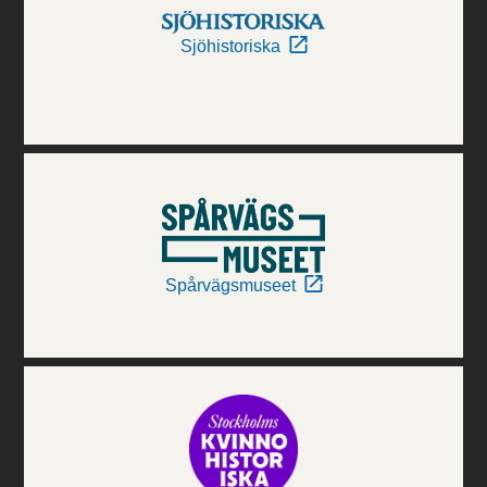
Sjöhistoriska
Spårvägsmuseet