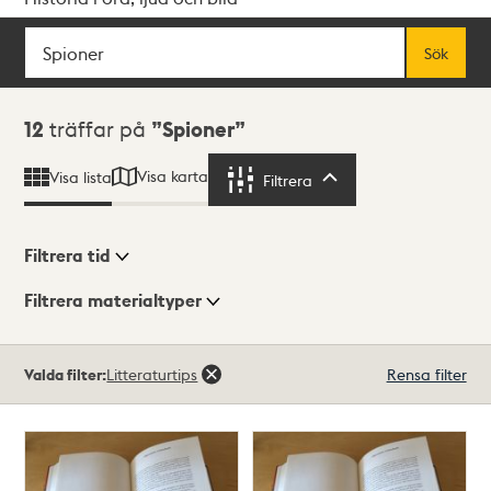
Sök
Fritextsök
Sök
Sökresultat
12
träffar på
Spioner
Visa karta
Visa lista
Filtrera
Filtrera
Filtrera tid
Filtrera materialtyper
Visningsläge
Totalt
Valda filter:
Litteraturtips
Rensa filter
12
träffar
Lista
Karta