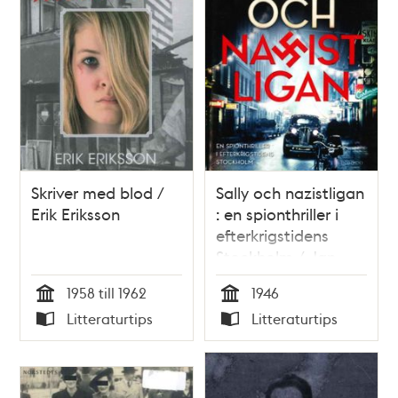
Skriver med blod /
Sally och nazistligan
Erik Eriksson
: en spionthriller i
efterkrigstidens
Stockholm / Jan
Bergman
1958 till 1962
1946
Tid
Tid
Litteraturtips
Litteraturtips
Typ
Typ