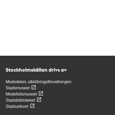
Kontakt
Stockholmskällan
Stockholmskällan drivs av
Medioteket, utbildningsförvaltningen
Stadsmuseet
Medeltidsmuseet
Stadsbiblioteket
Stadsarkivet