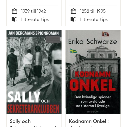
så gick det till när
Magnus Hansson,
1939 till 1942
1252 till 1995
säkerhetstjänsten
Christer Jörgensen
Tid
Tid
Litteraturtips
Litteraturtips
skapades / Leif
Typ
Typ
Björkman
Sally och
Kodnamn Onkel :