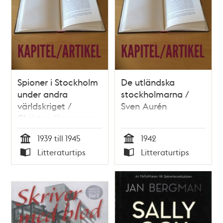
Spioner i Stockholm
De utländska
under andra
stockholmarna /
världskriget /
Sven Aurén
Christer Jörgensen
1939 till 1945
1942
Tid
Tid
Litteraturtips
Litteraturtips
Typ
Typ