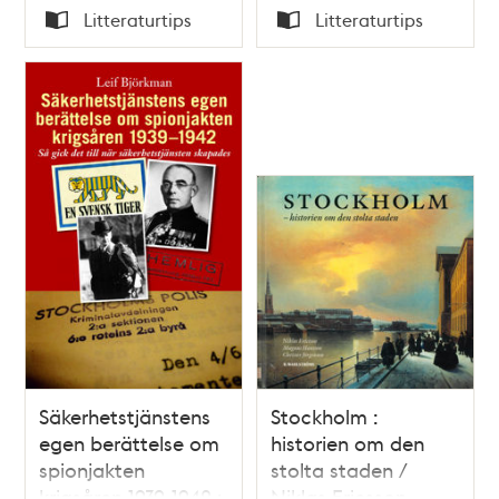
Tid
Tid
Litteraturtips
Litteraturtips
Typ
Typ
Säkerhetstjänstens
Stockholm :
egen berättelse om
historien om den
spionjakten
stolta staden /
krigsåren 1939-1942 :
Niklas Ericsson,