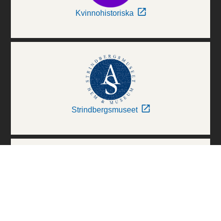
Kvinnohistoriska
Strindbergsmuseet
Thielska Galleriet