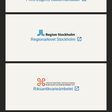
Regionarkivet Stockholm
Riksantikvarieämbetet