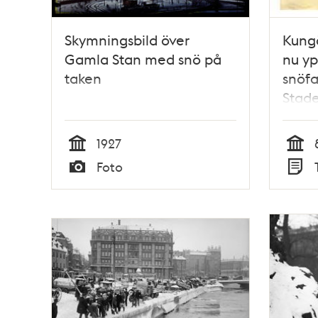
Skymningsbild över
Kungö
Gamla Stan med snö på
nu y
taken
snöfa
Stade
i syn
passa
1927
snöen
Tid
Tid
Foto
hindr
Typ
Typ
8 apri