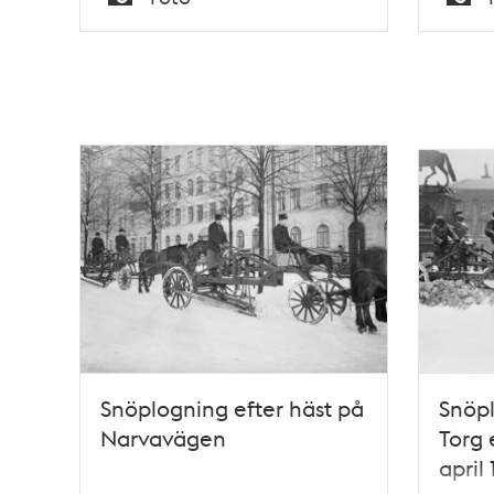
Typ
Typ
Snöplogning efter häst på
Snöpl
Narvavägen
Torg 
april 