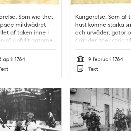
relse. Som wid thet
Kungörelse. Som af t
ppade mildwädret
hast komne starka sn
llet af taken inne i
och urwäder, gator 
n så upfyllt gatorne,
gränder, ther snön ti
nerhet gränderne, at
myckenhet samlat sig
gen af then fallne
Stockholm then 9
8 april 1784
9 februari 1784
 til en betydelig del
februarii 1784.
Tid
Text
Text
as... Stockholm, then
Typ
l 1784.