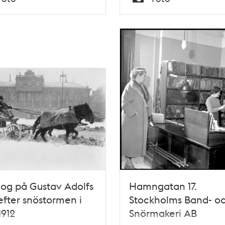
Typ
og på Gustav Adolfs
Hamngatan 17.
efter snöstormen i
Stockholms Band- o
1912
Snörmakeri AB