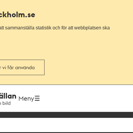
ockholm.se
tt sammanställa statistik och för att webbplatsen ska
or vi får använda
ällan
Meny
h bild