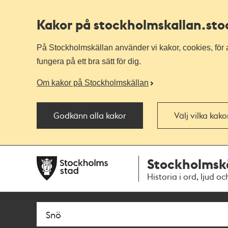
Kakor på stockholmskallan
.st
På Stockholmskällan använder vi kakor, cookies, för a
fungera på ett bra sätt för dig.
Om kakor på Stockholmskällan
Godkänn alla kakor
Välj vilka kak
Till
Till
Stockholmsk
navigationen
huvudinnehållet
Historia i ord, ljud oc
Sök
Fritextsök