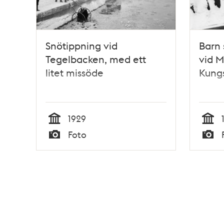
Snötippning vid
Barn 
Tegelbacken, med ett
vid M
litet missöde
Kung
1929
Tid
Tid
Foto
Typ
Typ