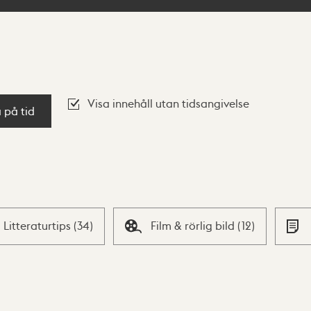
Visa innehåll utan tidsangivelse
a på tid
Litteraturtips
(
34
)
Film & rörlig bild
(
12
)