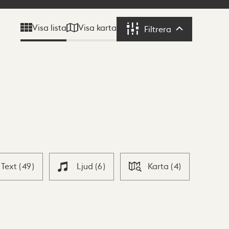
Visa karta
Visa lista
Filtrera
Filtrera
Text
(
49
)
Ljud
(
6
)
Karta
(
4
)