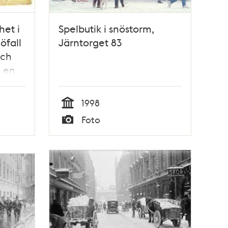
het i
Spelbutik i snöstorm,
öfall
Järntorget 83
och
l en
 ...
1998
Tid
Foto
Typ