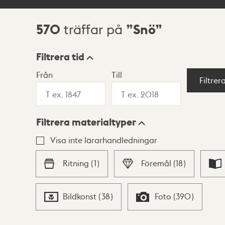
570
Snö
träffar på
Sökresultat
Filtrera tid
Från
Till
Visningsläge
Filtrer
Filtrera materialtyper
Lista
Karta
Visa inte lärarhandledningar
Ritning
(
1
)
Föremål
(
18
)
Bildkonst
(
38
)
Foto
(
390
)