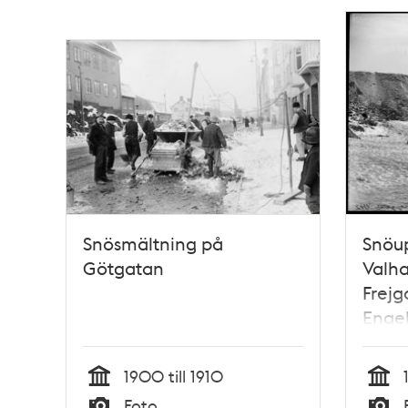
Snösmältning på
Snöu
Götgatan
Valha
Frejg
Engel
1900 till 1910
Tid
Tid
Foto