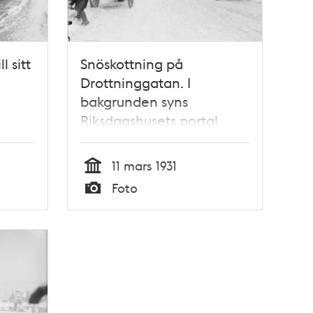
l sitt
Snöskottning på
Drottninggatan. I
bakgrunden syns
Riksdagshusets portal
11 mars 1931
Tid
Foto
Typ