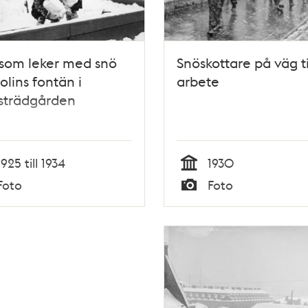
som leker med snö
Snöskottare på väg til
olins fontän i
arbete
strädgården
1925 till 1934
1930
Tid
Foto
Foto
Typ