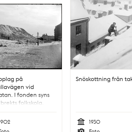
pplag på
Snöskottning från ta
llavägen vid
atan. I fonden syns
brekts folkskola.
1902
1930
Tid
Foto
Foto