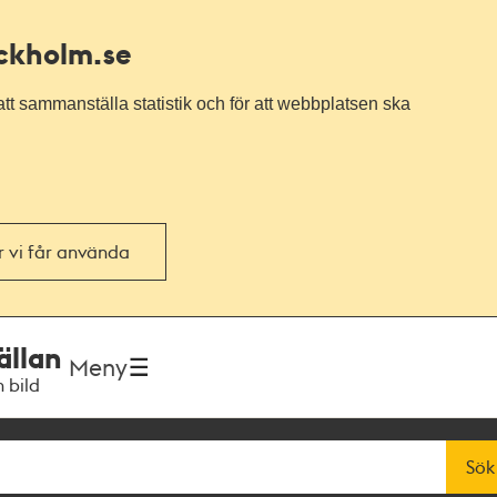
ockholm.se
tt sammanställa statistik och för att webbplatsen ska
or vi får använda
ällan
Meny
h bild
Sök