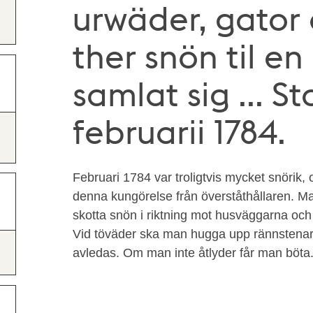
urwäder, gator 
ther snön til e
samlat sig ... 
februarii 1784.
Februari 1784 var troligtvis mycket snörik
denna kungörelse från överståthållaren. Ma
skotta snön i riktning mot husväggarna och 
Vid töväder ska man hugga upp rännstenarn
avledas. Om man inte åtlyder får man böta. 1