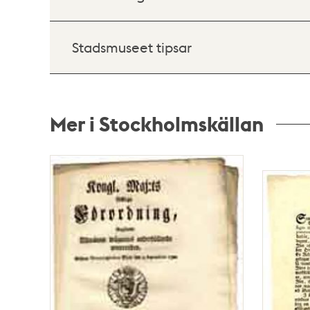
Stadsmuseet tipsar
Mer i Stockholmskällan
Relaterade
poster
och
teman