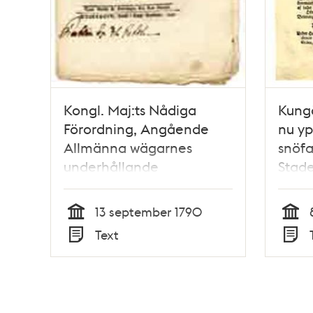
Kongl. Maj:ts Nådiga
Kungö
Förordning, Angående
nu y
Allmänna wägarnes
snöfa
underhållande
Stade
wintertiden. Gifwen
i syn
Drottningholms Slott den
passa
13 september 1790
13 September 1790.
snöen
Tid
Tid
Text
hindr
Typ
Typ
8 apri