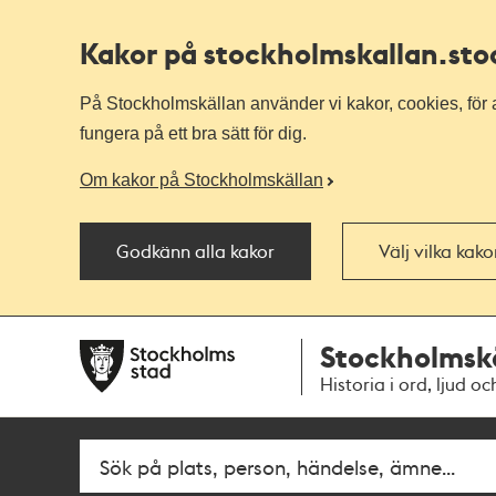
Kakor på stockholmskallan
.st
På Stockholmskällan använder vi kakor, cookies, för a
fungera på ett bra sätt för dig.
Om kakor på Stockholmskällan
Godkänn alla kakor
Välj vilka kak
Till
Till
Stockholmsk
navigationen
huvudinnehållet
Historia i ord, ljud oc
Fritextsök