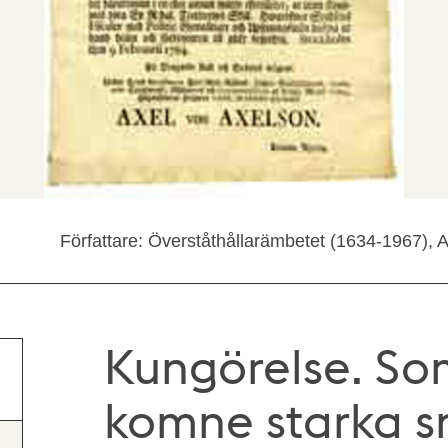
Författare: Överståthållarämbetet (1634-1967), 
Kungörelse. Som
komne starka s