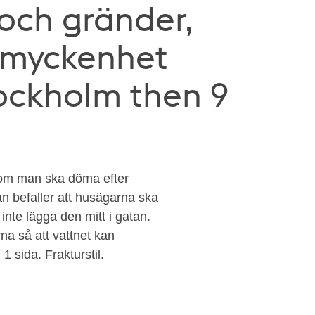
och gränder,
n myckenhet
Stockholm then 9
, om man ska döma efter
n befaller att husägarna ska
inte lägga den mitt i gatan.
a så att vattnet kan
 sida. Frakturstil.