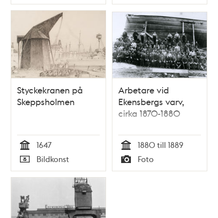
Typ
Typ
Styckekranen på
Arbetare vid
Skeppsholmen
Ekensbergs varv,
cirka 1870-1880
1647
1880 till 1889
Tid
Tid
Bildkonst
Foto
Typ
Typ