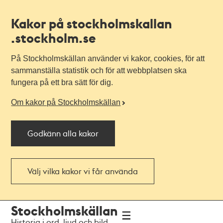
Kakor på stockholmskallan
.stockholm.se
På Stockholmskällan använder vi kakor, cookies, för att
sammanställa statistik och för att webbplatsen ska
fungera på ett bra sätt för dig.
Om kakor på Stockholmskällan
Godkänn alla kakor
Välj vilka kakor vi får använda
Till
Till
Stockholmskällan
navigationen
huvudinnehållet
Historia i ord, ljud och bild