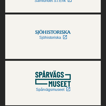
Samfundet S:t Erik
Sjöhistoriska
Spårvägsmuseet