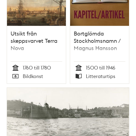
Utsikt från
Bortglömda
skeppsvarvet Terra
Stockholmsnamn /
Nova
Magnus Hansson
1760 till 1780
1500 till 1946
Tid
Tid
Bildkonst
Litteraturtips
Typ
Typ