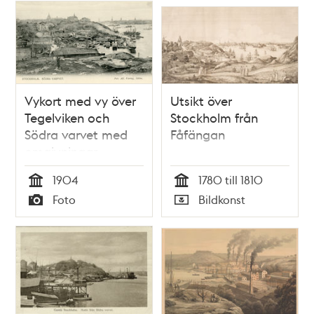
Vykort med vy över
Utsikt över
Tegelviken och
Stockholm från
Södra varvet med
Fåfängan
omgivningar
1904
1780 till 1810
Tid
Tid
Foto
Bildkonst
Typ
Typ