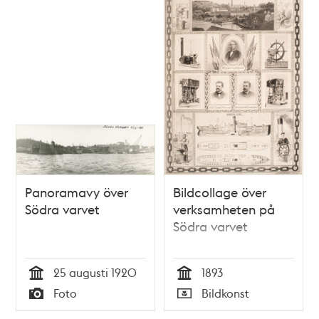
Panoramavy över
Bildcollage över
Södra varvet
verksamheten på
Södra varvet
25 augusti 1920
1893
Tid
Tid
Foto
Bildkonst
Typ
Typ