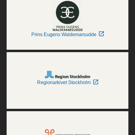
Prins Eugens Waldemarsudde
Regionarkivet Stockholm