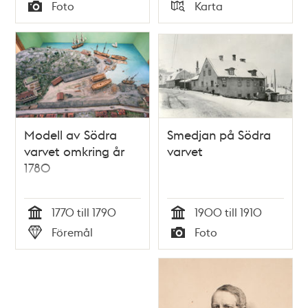
Tid
Tid
Foto
Karta
Typ
Typ
Modell av Södra
Smedjan på Södra
varvet omkring år
varvet
1780
1770 till 1790
1900 till 1910
Tid
Tid
Föremål
Foto
Typ
Typ