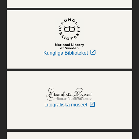
Kungliga Biblioteket
Litografiska museet