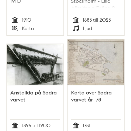
1910
Stockholm - Lilla
Allmänna Gränd 9,
Gröna Lund
1910
1883 till 2023
Tid
Tid
Karta
Ljud
Typ
Typ
Anställda på Södra
Karta över Södra
varvet
varvet år 1781
1895 till 1900
1781