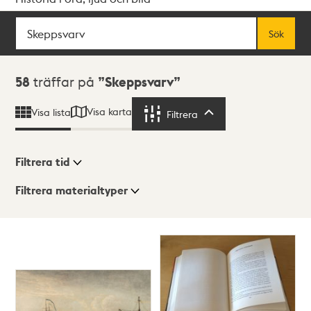
Sök
Fritextsök
Sök
Sökresultat
58
träffar på
Skeppsvarv
Visa karta
Visa lista
Filtrera
Filtrera
Filtrera tid
Filtrera materialtyper
Visningsläge
Totalt
58
träffar
Lista
Karta