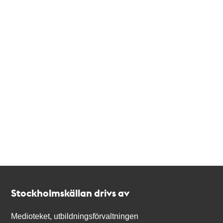
Kontakt
Stockholmskällan
Stockholmskällan drivs av
Medioteket, utbildningsförvaltningen