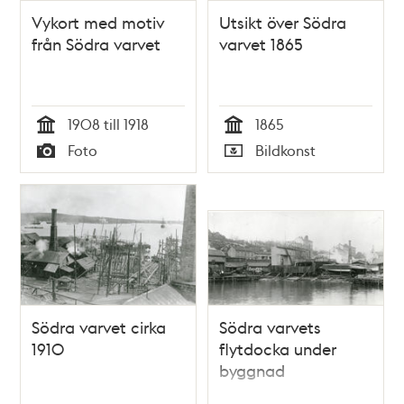
Vykort med motiv
Utsikt över Södra
från Södra varvet
varvet 1865
1908 till 1918
1865
Tid
Tid
Foto
Bildkonst
Typ
Typ
Södra varvet cirka
Södra varvets
1910
flytdocka under
byggnad