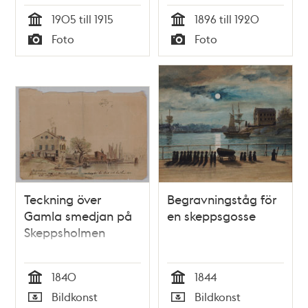
1905 till 1915
1896 till 1920
Tid
Tid
Foto
Foto
Typ
Typ
Teckning över
Begravningståg för
Gamla smedjan på
en skeppsgosse
Skeppsholmen
1840
1844
Tid
Tid
Bildkonst
Bildkonst