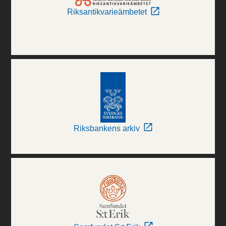
Riksantikvarieämbetet
Riksbankens arkiv