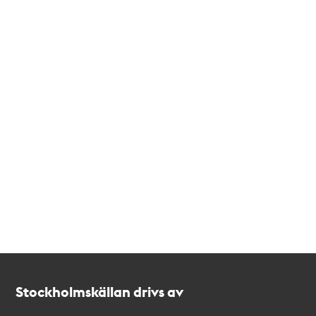
Kontakt
Stockholmskällan
Stockholmskällan drivs av