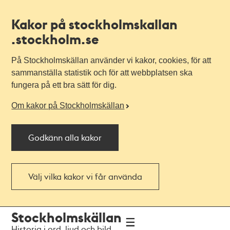
Kakor på stockholmskallan
.stockholm.se
På Stockholmskällan använder vi kakor, cookies, för att
sammanställa statistik och för att webbplatsen ska
fungera på ett bra sätt för dig.
Om kakor på Stockholmskällan
Godkänn alla kakor
Välj vilka kakor vi får använda
Till
Till
Stockholmskällan
navigationen
huvudinnehållet
Historia i ord, ljud och bild