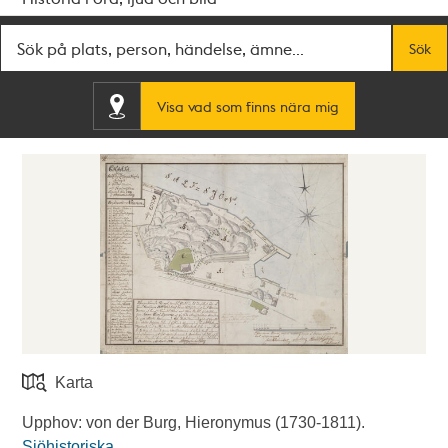
Fritextsök
Sök
Visa vad som finns nära mig
Karta
Upphov: von der Burg, Hieronymus (1730-1811).
Sjöhistoriska