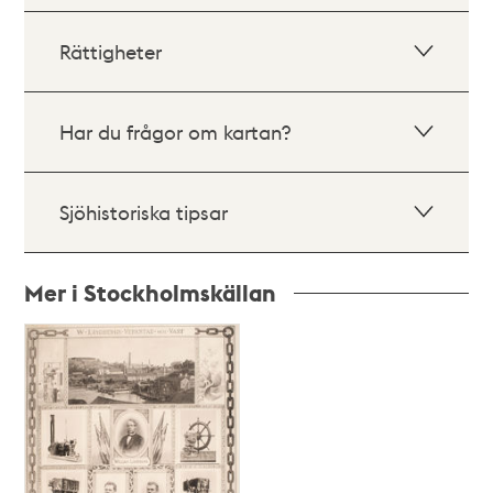
Rättigheter
Har du frågor om kartan?
Sjöhistoriska tipsar
Mer i Stockholmskällan
Relaterade
poster
och
teman