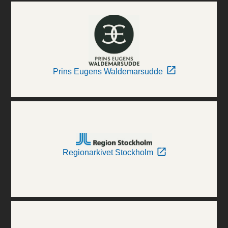
Prins Eugens Waldemarsudde
Regionarkivet Stockholm