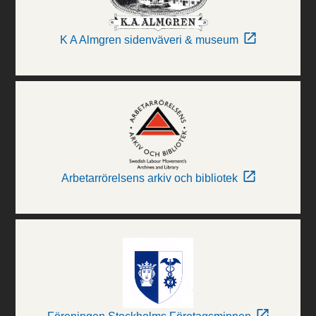
K A Almgren sidenväveri & museum
Arbetarrörelsens arkiv och bibliotek