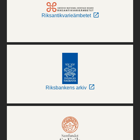
Riksantikvarieämbetet
Riksbankens arkiv