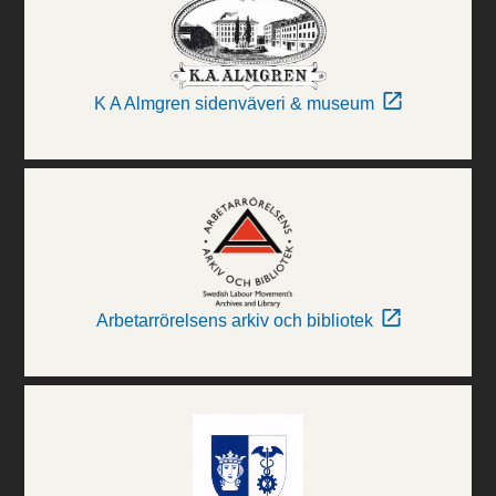
K A Almgren sidenväveri & museum
Arbetarrörelsens arkiv och bibliotek