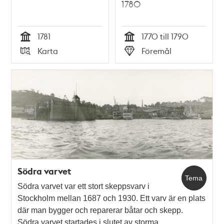
1780
1781
1770 till 1790
Tid
Tid
Karta
Föremål
Typ
Typ
Södra varvet
Tema
Södra varvet var ett stort skeppsvarv i
Stockholm mellan 1687 och 1930. Ett varv är en plats
där man bygger och reparerar båtar och skepp.
Södra varvet startades i slutet av storma…