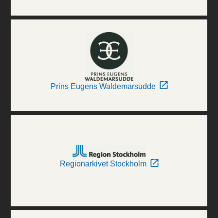
Prins Eugens Waldemarsudde
Regionarkivet Stockholm