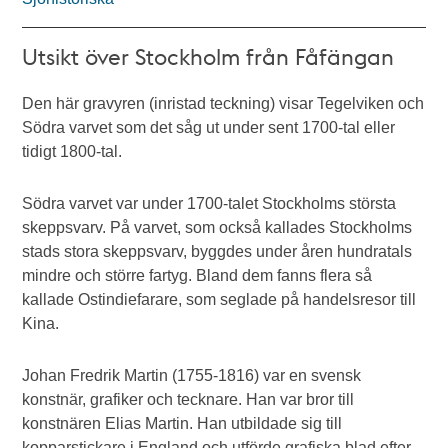
Utsikt över Stockholm från Fåfängan
Den här gravyren (inristad teckning) visar Tegelviken och
Södra varvet som det såg ut under sent 1700-tal eller
tidigt 1800-tal.
Södra varvet var under 1700-talet Stockholms största
skeppsvarv. På varvet, som också kallades Stockholms
stads stora skeppsvarv, byggdes under åren hundratals
mindre och större fartyg. Bland dem fanns flera så
kallade Ostindiefarare, som seglade på handelsresor till
Kina.
Johan Fredrik Martin (1755-1816) var en svensk
konstnär, grafiker och tecknare. Han var bror till
konstnären Elias Martin. Han utbildade sig till
kopparstickare i England och utförde grafiska blad efter