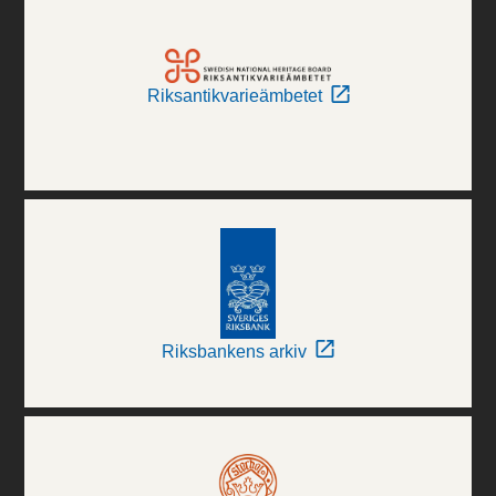
Riksantikvarieämbetet
Riksbankens arkiv