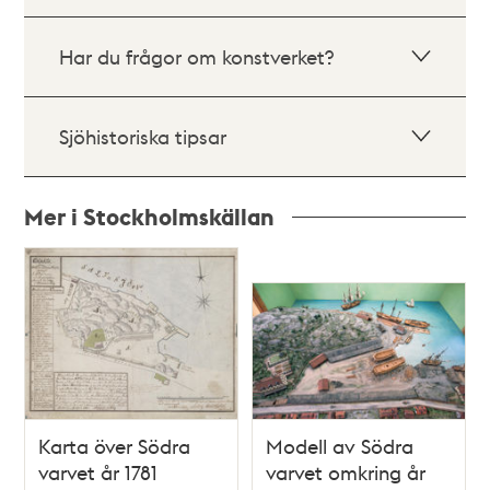
Har du frågor om konstverket?
Sjöhistoriska tipsar
Mer i Stockholmskällan
Relaterade
poster
och
teman
Karta över Södra
Modell av Södra
varvet år 1781
varvet omkring år