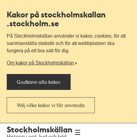
Kakor på stockholmskallan
.stockholm.se
På Stockholmskällan använder vi kakor, cookies, för att
sammanställa statistik och för att webbplatsen ska
fungera på ett bra sätt för dig.
Om kakor på Stockholmskällan
Godkänn alla kakor
Välj vilka kakor vi får använda
Till
Till
Stockholmskällan
navigationen
huvudinnehållet
Historia i ord, ljud och bild