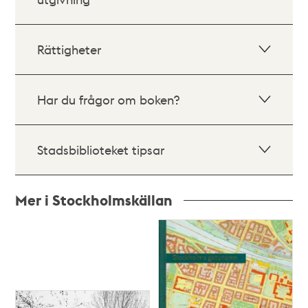
Rättigheter
Har du frågor om boken?
Stadsbiblioteket tipsar
Mer i Stockholmskällan
Relaterade
poster
och
teman