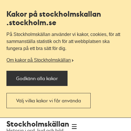
Kakor på stockholmskallan
.stockholm.se
På Stockholmskällan använder vi kakor, cookies, för att
sammanställa statistik och för att webbplatsen ska
fungera på ett bra sätt för dig.
Om kakor på Stockholmskällan
Godkänn alla kakor
Välj vilka kakor vi får använda
Till
Till
Stockholmskällan
navigationen
huvudinnehållet
Historia i ord, ljud och bild