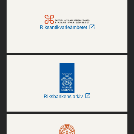
Riksantikvarieämbetet
Riksbankens arkiv