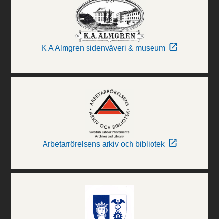
K A Almgren sidenväveri & museum
Arbetarrörelsens arkiv och bibliotek