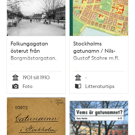
Folkungagatan
Stockholms
österut från
gatunamn / Nils-
Borgmästargatan.
Gustaf Stahre m.fl.
Nuv.
Stigbergsparken och
1901 till 1910
-
Folkungagatan 130-
Tid
Tid
Foto
Litteraturtips
140
Typ
Typ