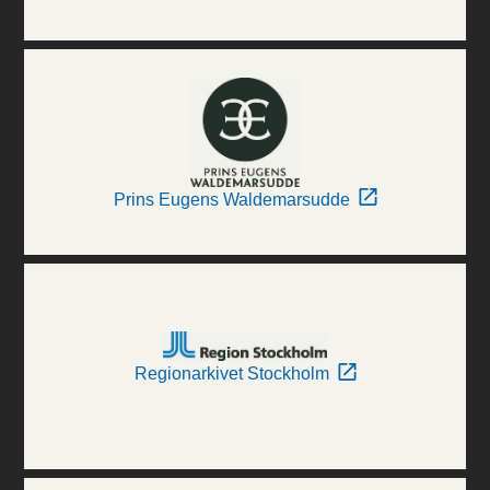
Prins Eugens Waldemarsudde
Regionarkivet Stockholm