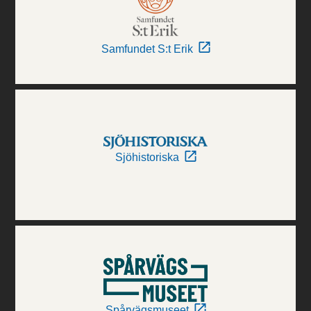
Samfundet S:t Erik
Sjöhistoriska
Spårvägsmuseet