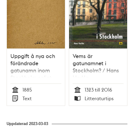
Uppgift å nya och
Vems är
förändrade
gatunamnet i
gatunamn inom
Stockholm? / Hans
Stockholm enligt
Harlén
Överståthållare-
1885
1323 till 2016
embetets
Tid
Tid
Text
Litteraturtips
kungörelse den 1
Typ
Typ
augusti 1885
Uppdaterad
2023-03-03