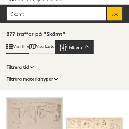
Sök
Fritextsök
Sök
Sökresultat
277
träffar på
Skämt
Visa karta
Visa lista
Filtrera
Filtrera
Filtrera tid
Filtrera materialtyper
Visningsläge
Totalt
277
träffar
Lista
Karta