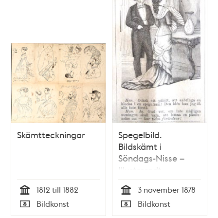
Skämtteckningar
Spegelbild.
Bildskämt i
Söndags-Nisse –
Illustreradt
Veckoblad för
1812 till 1882
3 november 1878
Skämt, Humor och
Tid
Tid
Bildkonst
Bildkonst
Satir, nr 44, den 3
Typ
Typ
november 1878