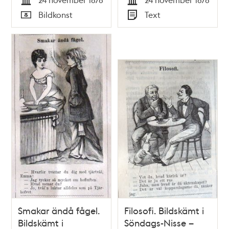
Skämt, Humor och
Satir, nr 47, den 24
Tid
Tid
Bildkonst
Text
Satir, nr 47, den 24
november 1878
Typ
Typ
november 1878
Smakar ändå fågel.
Filosofi. Bildskämt i
Bildskämt i
Söndags-Nisse –