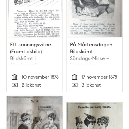
Ett sanningsvitne.
På Mårtensdagen.
(Framtidsbild).
Bildskämt i
Bildskämt i
Söndags-Nisse –
Söndags-Nisse –
Illustreradt
Illustreradt
Veckoblad för
10 november 1878
17 november 1878
Veckoblad för
Skämt, Humor och
Tid
Tid
Bildkonst
Bildkonst
Skämt, Humor och
Satir, nr 46, den 17
Typ
Typ
Satir, nr 45, den 10
november 1878
november 1878