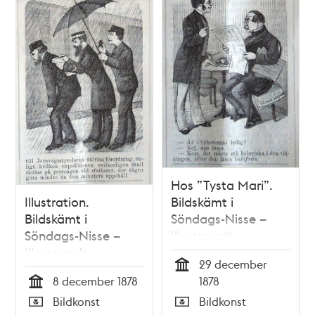
Hos ”Tysta Mari”.
Illustration.
Bildskämt i
Bildskämt i
Söndags-Nisse –
Söndags-Nisse –
Illustreradt
Illustreradt
Veckoblad för
29 december
Veckoblad för
Skämt, Humor och
Tid
8 december 1878
1878
Skämt, Humor och
Satir, nr 52, den 29
Tid
Bildkonst
Bildkonst
Satir, nr 49, den 8
december 1878