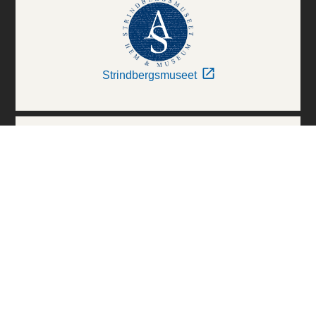
Strindbergsmuseet
Thielska Galleriet