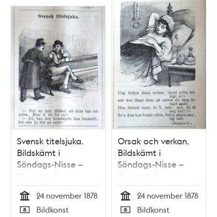
Svensk titelsjuka.
Orsak och verkan.
Bildskämt i
Bildskämt i
Söndags-Nisse –
Söndags-Nisse –
Illustreradt
Illustreradt
Veckoblad för
Veckoblad för
24 november 1878
24 november 1878
Skämt, Humor och
Skämt, Humor och
Tid
Tid
Bildkonst
Bildkonst
Satir, nr 47, den 24
Satir, nr 47, den 24