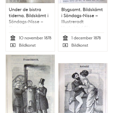
Under de bistra
Blygsamt. Bildskämt
tiderna. Bildskämt i
i Söndags-Nisse –
Söndags-Nisse –
Illustreradt
Illustreradt
Veckoblad för
Veckoblad för
Skämt, Humor och
10 november 1878
1 december 1878
Skämt, Humor och
Satir, nr 48, den 1
Tid
Tid
Bildkonst
Bildkonst
Satir, nr 45, den 10
december 1878
Typ
Typ
november 1878