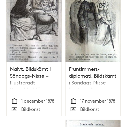
Naivt. Bildskämt i
Fruntimmers-
Söndags-Nisse –
diplomati. Bildskämt
Illustreradt
i Söndags-Nisse –
Veckoblad för
Illustreradt
Skämt, Humor och
Veckoblad för
1 december 1878
17 november 1878
Satir, nr 48, den 1
Skämt, Humor och
Tid
Tid
Bildkonst
Bildkonst
december 1878
Satir, nr 46, den 17
Typ
Typ
november 1878