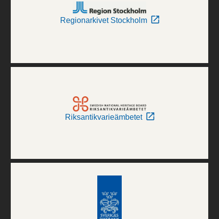
Regionarkivet Stockholm
Riksantikvarieämbetet