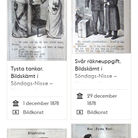
Svår räkneuppgift.
Tysta tankar.
Bildskämt i
Bildskämt i
Söndags-Nisse –
Söndags-Nisse –
Illustreradt
Illustreradt
Veckoblad för
29 december
Veckoblad för
Skämt, Humor och
Tid
1 december 1878
1878
Skämt, Humor och
Satir, nr 52, den 29
Tid
Bildkonst
Bildkonst
Satir, nr 48, den 1
december 1878
Typ
Typ
december 1878