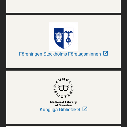
Föreningen Stockholms Företagsminnen
Kungliga Biblioteket