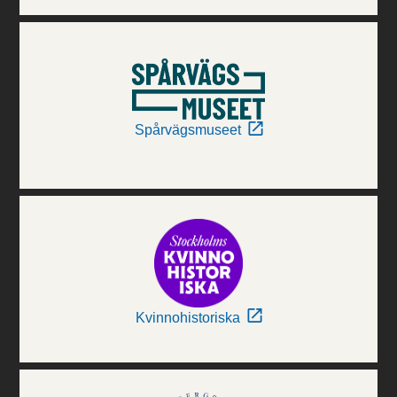
Spårvägsmuseet
Kvinnohistoriska