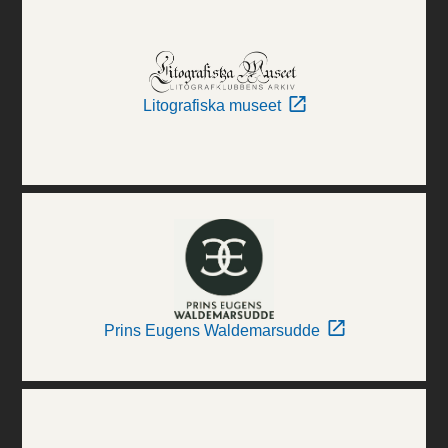
Litografiska museet
Prins Eugens Waldemarsudde