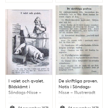
Typ
Typ
november 1878
november 1878
I valet och qvalet.
De skriftliga proven.
Bildskämt i
Notis i Söndags-
Söndags-Nisse –
Nisse – Illustreradt
Illustreradt
Veckoblad för
Veckoblad för
Skämt, Humor och
24 november 1878
24 november 1878