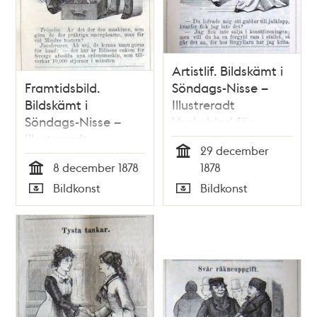
Artistlif. Bildskämt i
Framtidsbild.
Söndags-Nisse –
Bildskämt i
Illustreradt
Söndags-Nisse –
Veckoblad för
Illustreradt
Skämt, Humor och
29 december
Veckoblad för
Satir, nr 52, den 29
Tid
8 december 1878
1878
Skämt, Humor och
december 1878
Tid
Bildkonst
Bildkonst
Satir, nr 49, den 8
Typ
Typ
december 1878