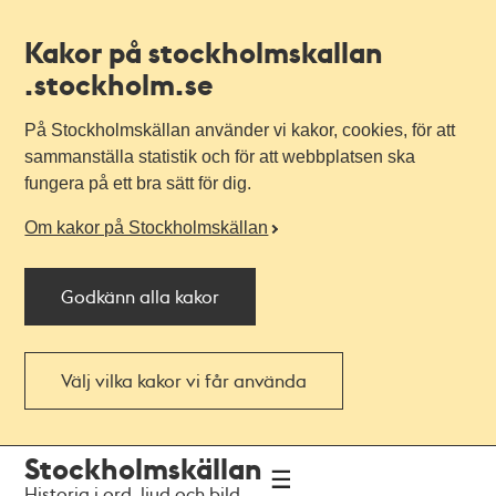
Kakor på stockholmskallan
.stockholm.se
På Stockholmskällan använder vi kakor, cookies, för att
sammanställa statistik och för att webbplatsen ska
fungera på ett bra sätt för dig.
Om kakor på Stockholmskällan
Godkänn alla kakor
Välj vilka kakor vi får använda
Till
Till
Stockholmskällan
navigationen
huvudinnehållet
Historia i ord, ljud och bild