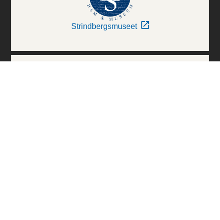
Strindbergsmuseet
Thielska Galleriet
Världskulturmuseerna