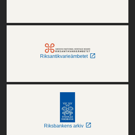
Riksantikvarieämbetet
Riksbankens arkiv