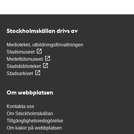
Kontakt
Stockholmskällan
Stockholmskällan drivs av
Medioteket, utbildningsförvaltningen
Stadsmuseet
Medeltidsmuseet
Stadsbiblioteket
Stadsarkivet
Om webbplatsen
Kontakta oss
Om Stockholmskällan
Tillgänglighetsredogörelse
Om kakor på webbplatsen