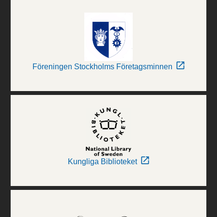
Föreningen Stockholms Företagsminnen
Kungliga Biblioteket