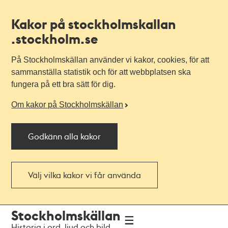
Kakor på stockholmskallan
.stockholm.se
På Stockholmskällan använder vi kakor, cookies, för att
sammanställa statistik och för att webbplatsen ska
fungera på ett bra sätt för dig.
Om kakor på Stockholmskällan
Godkänn alla kakor
Välj vilka kakor vi får använda
Till
Till
Stockholmskällan
navigationen
huvudinnehållet
Historia i ord, ljud och bild