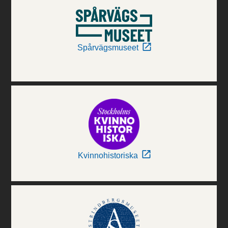
Spårvägsmuseet
Kvinnohistoriska