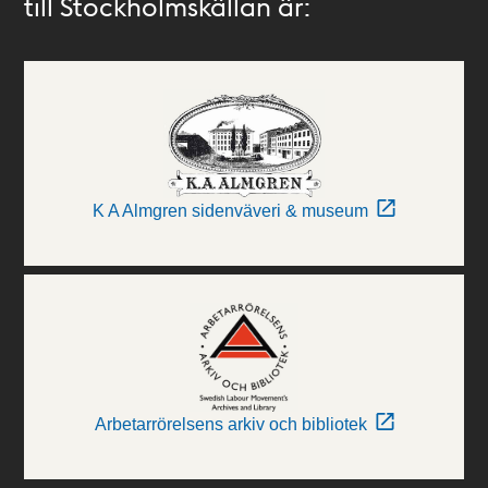
till Stockholmskällan är:
K A Almgren sidenväveri & museum
Arbetarrörelsens arkiv och bibliotek