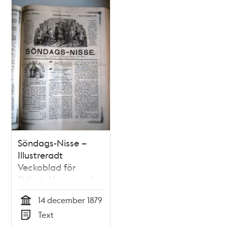
Relaterade
poster
och
teman
Söndags-Nisse –
Illustreradt
Veckoblad för
Skämt, Humor och
Satir nr 50, den 14
14 december 1879
december 1879
Tid
Text
Typ