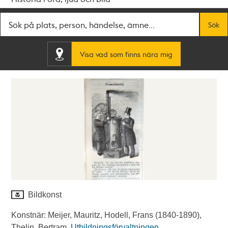
Fritextsök
Sök
Visa vad som finns nära mig
Bildkonst
Konstnär: Meijer, Mauritz, Hodell, Frans (1840-1890),
Thelin, Bertram.
Utbildningsförvaltningen