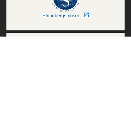
Strindbergsmuseet
Thielska Galleriet
Världskulturmuseerna