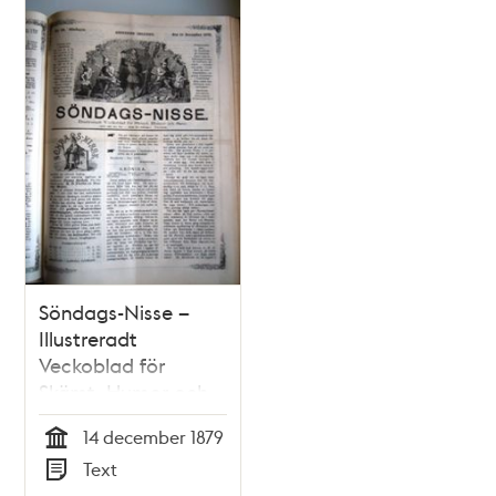
Relaterade
poster
och
teman
Söndags-Nisse –
Illustreradt
Veckoblad för
Skämt, Humor och
Satir nr 50, den 14
14 december 1879
december 1879
Tid
Text
Typ