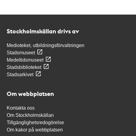
Kontakt
Stockholmskällan
Stockholmskällan drivs av
Medioteket, utbildningsförvaltningen
Stadsmuseet
Medeltidsmuseet
Stadsbiblioteket
Stadsarkivet
Om webbplatsen
Kontakta oss
Om Stockholmskällan
Tillgänglighetsredogörelse
Om kakor på webbplatsen