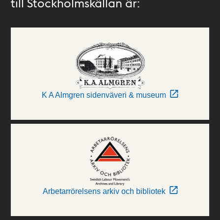
till Stockholmskällan är:
K A Almgren sidenväveri & museum
Arbetarrörelsens arkiv och bibliotek