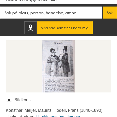
Fritextsök
Sök
Visa vad som finns nära mig
Bildkonst
Konstnär: Meijer, Mauritz, Hodell, Frans (1840-1890),
Thelin, Bertram.
Utbildningsförvaltningen