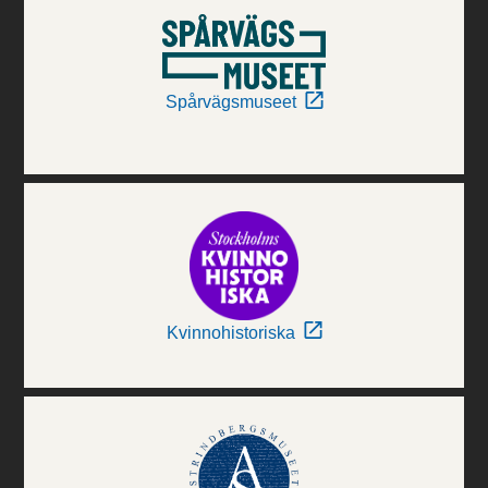
Spårvägsmuseet
Kvinnohistoriska