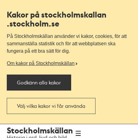
Kakor på stockholmskallan
.stockholm.se
På Stockholmskällan använder vi kakor, cookies, för att
sammanställa statistik och för att webbplatsen ska
fungera på ett bra sätt för dig.
Om kakor på Stockholmskällan
Godkänn alla kakor
Välj vilka kakor vi får använda
Till
Till
Stockholmskällan
navigationen
huvudinnehållet
Historia i ord, ljud och bild