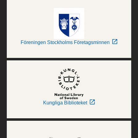
Föreningen Stockholms Företagsminnen
Kungliga Biblioteket