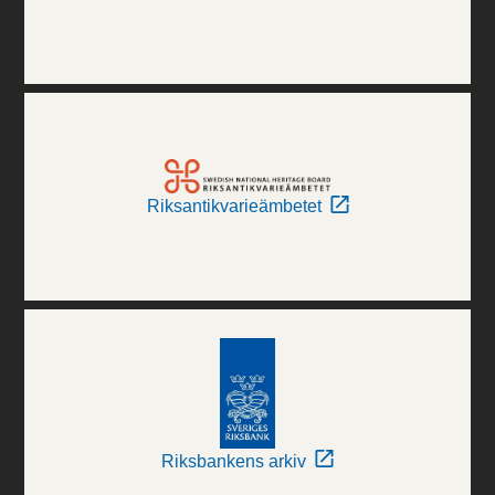
Riksantikvarieämbetet
Riksbankens arkiv