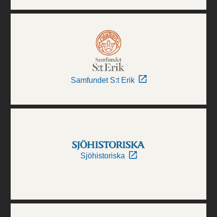
Samfundet S:t Erik
Sjöhistoriska