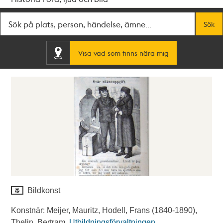
Fritextsök
Sök
Visa vad som finns nära mig
Bildkonst
Konstnär: Meijer, Mauritz, Hodell, Frans (1840-1890),
Thelin, Bertram.
Utbildningsförvaltningen