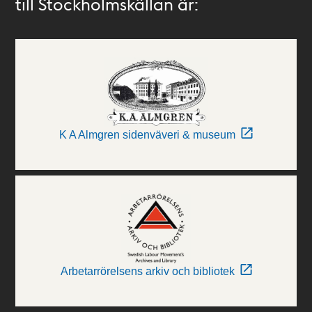
till Stockholmskällan är:
K A Almgren sidenväveri & museum
Arbetarrörelsens arkiv och bibliotek