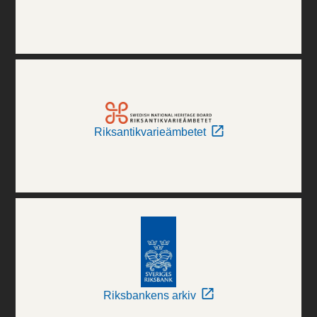
Riksantikvarieämbetet
Riksbankens arkiv