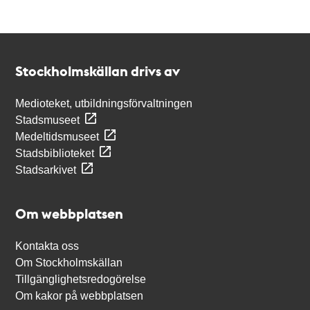
Kontakt
Stockholmskällan
Stockholmskällan drivs av
Medioteket, utbildningsförvaltningen
Stadsmuseet
Medeltidsmuseet
Stadsbiblioteket
Stadsarkivet
Om webbplatsen
Kontakta oss
Om Stockholmskällan
Tillgänglighetsredogörelse
Om kakor på webbplatsen