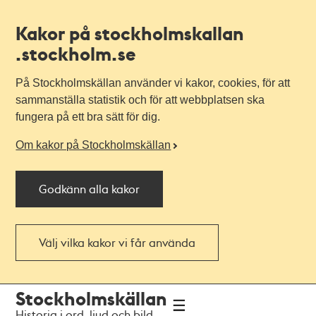
Kakor på stockholmskallan
.stockholm.se
På Stockholmskällan använder vi kakor, cookies, för att
sammanställa statistik och för att webbplatsen ska
fungera på ett bra sätt för dig.
Om kakor på Stockholmskällan
Godkänn alla kakor
Välj vilka kakor vi får använda
Till
Till
Stockholmskällan
navigationen
huvudinnehållet
Historia i ord, ljud och bild