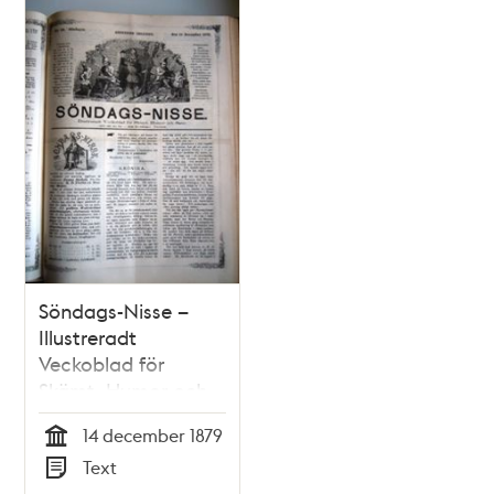
Relaterade
poster
och
teman
Söndags-Nisse –
Illustreradt
Veckoblad för
Skämt, Humor och
Satir nr 50, den 14
14 december 1879
december 1879
Tid
Text
Typ