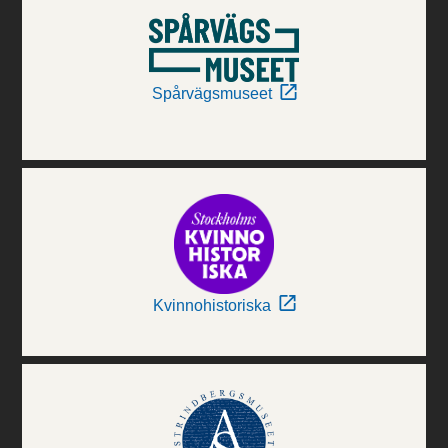
Spårvägsmuseet
Kvinnohistoriska