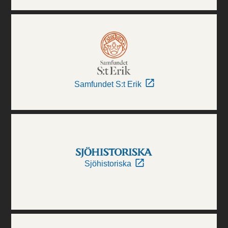
Samfundet S:t Erik
Sjöhistoriska