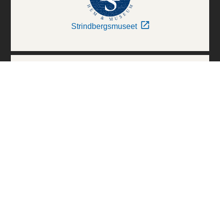
Strindbergsmuseet
Thielska Galleriet
Världskulturmuseerna