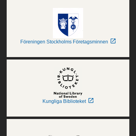
Föreningen Stockholms Företagsminnen
Kungliga Biblioteket