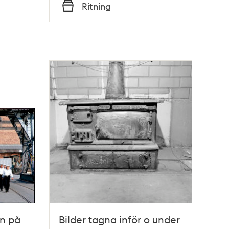
Tid
Ritning
Typ
än på
Bilder tagna inför o under