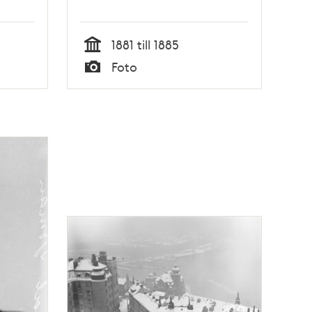
1881 till 1885
Tid
Foto
Typ