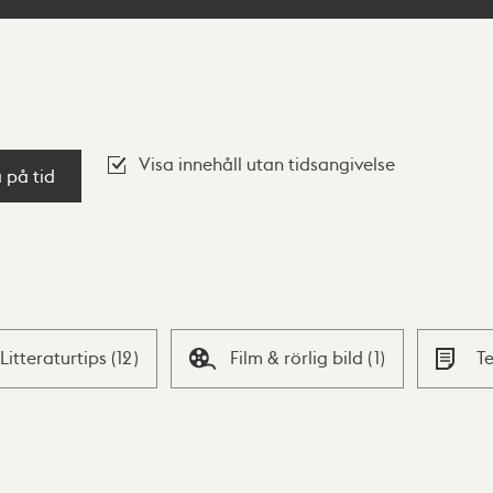
Visa innehåll utan tidsangivelse
a på tid
Litteraturtips
(
12
)
Film & rörlig bild
(
1
)
T