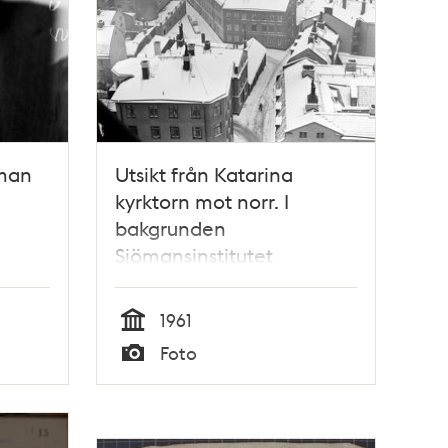
öman
Utsikt från Katarina
kyrktorn mot norr. I
bakgrunden
Sjömansinstitutet
1961
Tid
Foto
Typ