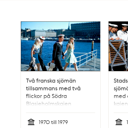
Totalt
193
träffar
Två franska sjömän
Stads
tillsammans med två
sjömä
flickor på Södra
med 
Blasieholmskajen
kajen
1970 till 1979