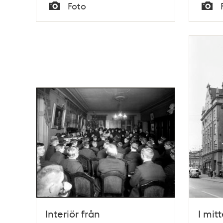
Tid
Tid
Foto
Typ
Typ
Interiör från
I mit