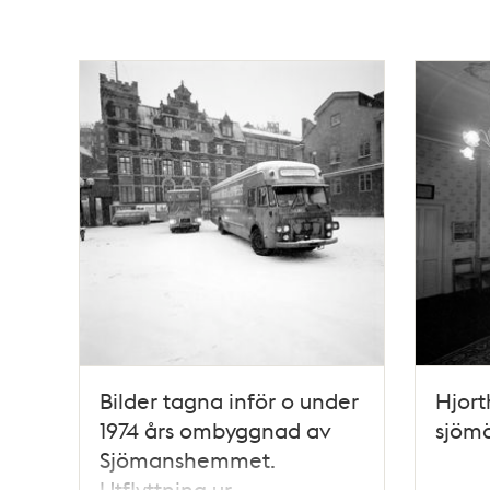
Bilder tagna inför o under
Hjort
1974 års ombyggnad av
sjöm
Sjömanshemmet.
Utflyttning ur