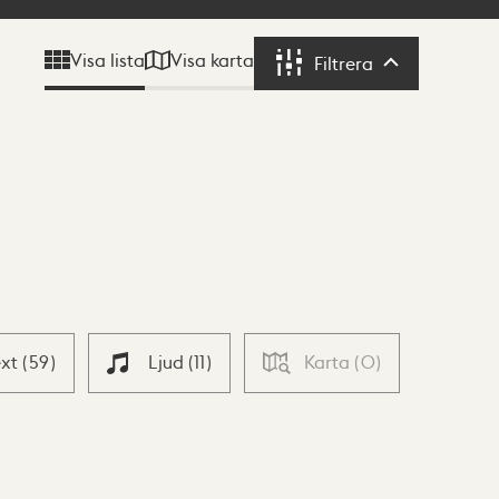
Visa karta
Visa lista
Filtrera
Filtrera
ext
(
59
)
Ljud
(
11
)
Karta
(
0
)