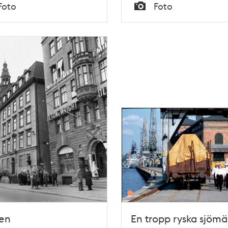
Tid
Foto
Foto
Typ
ten
En tropp ryska sjöm