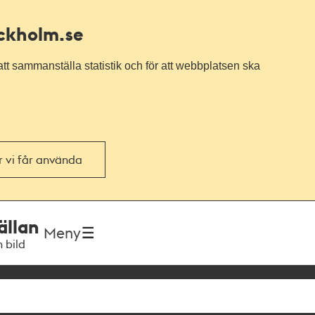
ockholm.se
tt sammanställa statistik och för att webbplatsen ska
or vi får använda
ällan
Meny
h bild