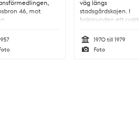
ansförmedlingen,
väg längs
psbron 46, mot
stadsgårdskajen. I
en
bakgrunden ett ryskt
krigsfartyg
1957
1970 till 1979
Tid
Foto
Foto
Typ