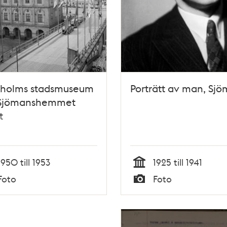
kholms stadsmuseum
Porträtt av man, Sj
 Sjömanshemmet
t
1950 till 1953
1925 till 1941
Tid
Foto
Foto
Typ