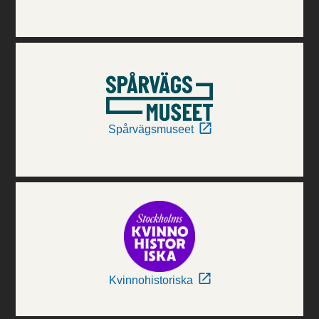
Spårvägsmuseet
Kvinnohistoriska