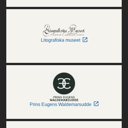
Litografiska museet
Prins Eugens Waldemarsudde