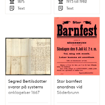
1875
1973 till 1982
Tid
Tid
Text
Text
Typ
Typ
Segred Bertilsdotter
Stor barnfest
svarar på systerns
anordnas vid
anklagelser 1667
Söderbrunn