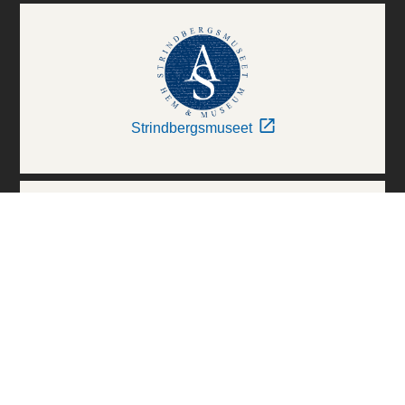
Strindbergsmuseet
Thielska Galleriet