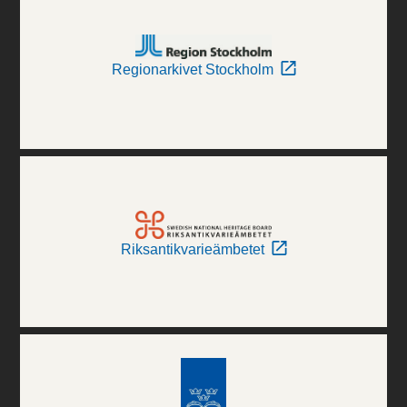
Regionarkivet Stockholm
Riksantikvarieämbetet