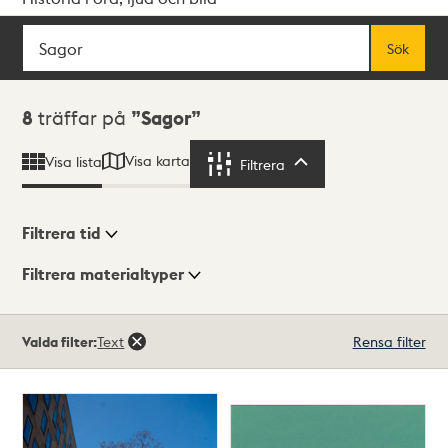
Sök
Fritextsök
Sök
Sökresultat
8
träffar på
Sagor
Visa karta
Visa lista
Filtrera
Filtrera
Filtrera tid
Filtrera materialtyper
Visningsläge
Totalt
Valda filter:
Text
Rensa filter
8
träffar
Lista
Karta