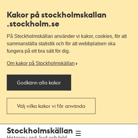
Kakor på stockholmskallan
.stockholm.se
På Stockholmskällan använder vi kakor, cookies, för att
sammanställa statistik och för att webbplatsen ska
fungera på ett bra sätt för dig.
Om kakor på Stockholmskällan
Godkänn alla kakor
Välj vilka kakor vi får använda
Till
Till
Stockholmskällan
navigationen
huvudinnehållet
Historia i ord, ljud och bild