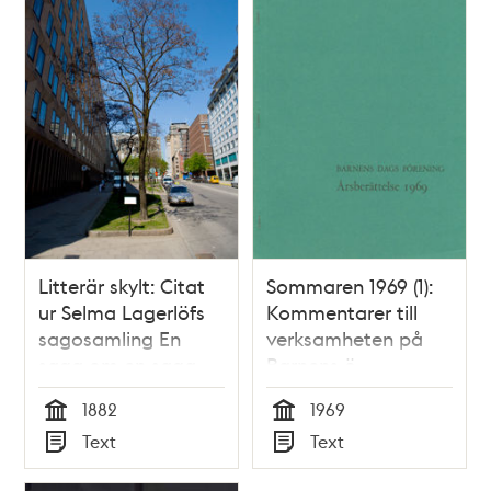
Litterär skylt: Citat
Sommaren 1969 (1):
ur Selma Lagerlöfs
Kommentarer till
sagosamling En
verksamheten på
saga om en saga
Barnens ö
och andra sagor
1882
1969
Tid
Tid
Text
Text
Typ
Typ