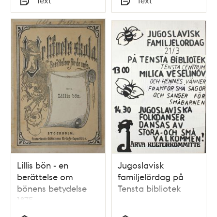
Text
Text
Typ
Typ
Lillis bön - en
Jugoslavisk
berättelse om
familjelördag på
bönens betydelse
Tensta bibliotek
1875