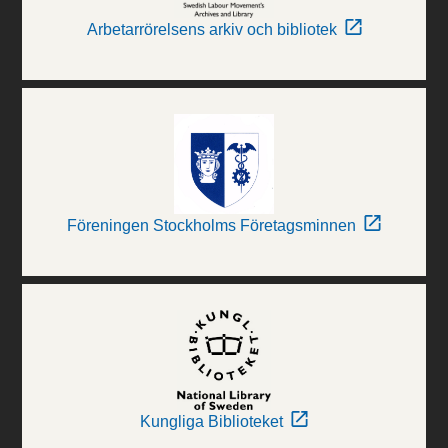
Arbetarrörelsens arkiv och bibliotek
Föreningen Stockholms Företagsminnen
Kungliga Biblioteket