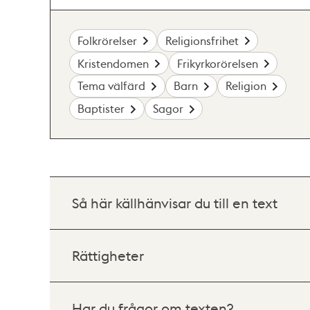
Folkrörelser
Religionsfrihet
Kristendomen
Frikyrkorörelsen
Tema välfärd
Barn
Religion
Baptister
Sagor
Så här källhänvisar du till en text
Rättigheter
Har du frågor om texten?