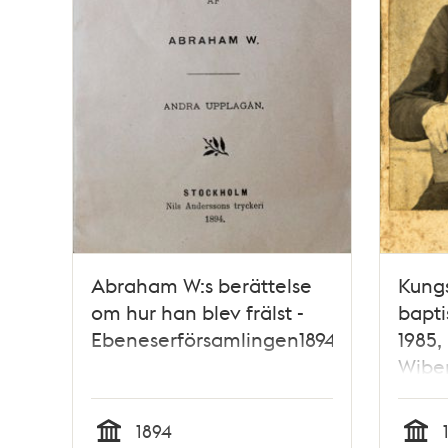
Abraham W:s berättelse
Kung
om hur han blev frälst -
bapti
Ebeneserförsamlingen1894
1985,
Wibe
1894