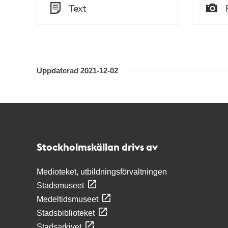
Tid
Tid
Text
Typ
Typ
Uppdaterad
2021-12-02
Kontakt
Stockholmskällan
Stockholmskällan drivs av
Medioteket, utbildningsförvaltningen
Stadsmuseet
Medeltidsmuseet
Stadsbiblioteket
Stadsarkivet