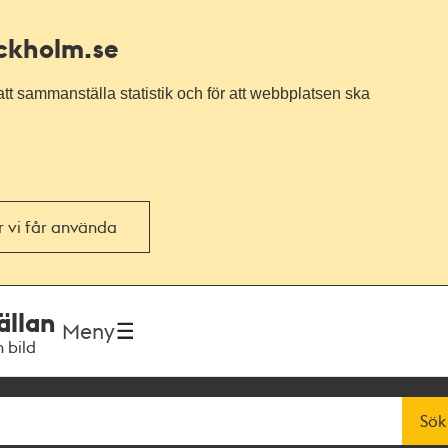
ockholm.se
tt sammanställa statistik och för att webbplatsen ska
or vi får använda
ällan
Meny
h bild
Sök