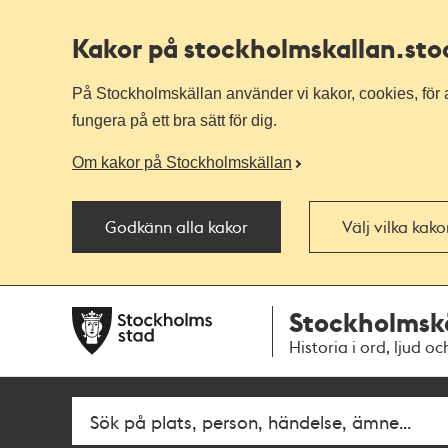
Kakor på stockholmskallan
.st
På Stockholmskällan använder vi kakor, cookies, för a
fungera på ett bra sätt för dig.
Om kakor på Stockholmskällan
Godkänn alla kakor
Välj vilka kak
Till
Till
Stockholmsk
navigationen
huvudinnehållet
Historia i ord, ljud oc
Fritextsök