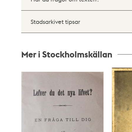
Stadsarkivet tipsar
Mer i Stockholmskällan
Relaterade
poster
och
teman