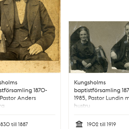
sholms
Kungsholms
stförsamling 1870-
baptistförsamling 18
 Pastor Anders
1985, Pastor Lundin 
rg
hustru
1830 till 1887
1902 till 1919