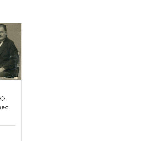
70-
med