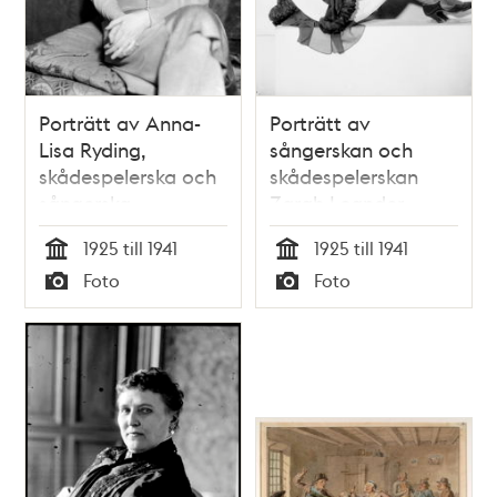
Porträtt av Anna-
Porträtt av
Lisa Ryding,
sångerskan och
skådespelerska och
skådespelerskan
sångerska
Zarah Leander
1925 till 1941
1925 till 1941
Tid
Tid
Foto
Foto
Typ
Typ