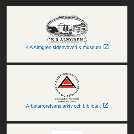
K A Almgren sidenväveri & museum
Arbetarrörelsens arkiv och bibliotek