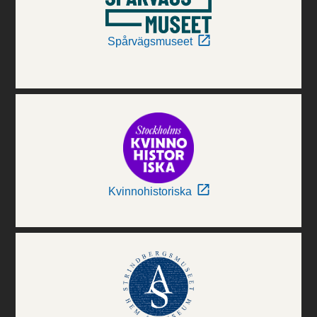
Spårvägsmuseet
Kvinnohistoriska