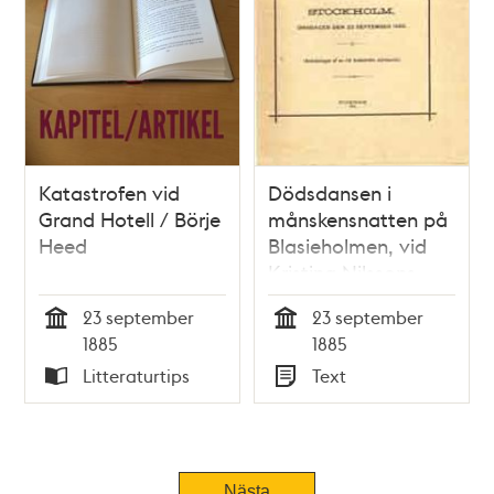
Katastrofen vid
Dödsdansen i
Grand Hotell / Börje
månskensnatten på
Heed
Blasieholmen, vid
Kristina Nilssons
tredje konsert i
23 september
23 september
Stockholm,
Tid
Tid
1885
1885
onsdagen den 23
Litteraturtips
Text
september 1885 :
Typ
Typ
anteckningar / af en
vid katastrofen
närvarande
[Svedberg]
Nästa