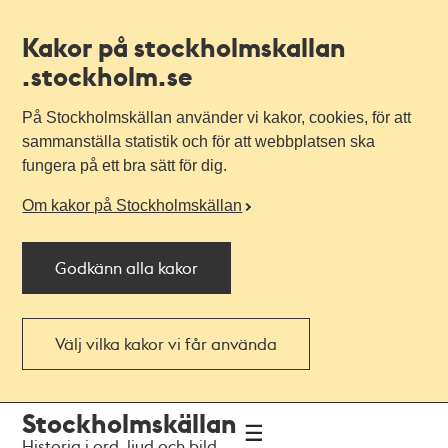
Kakor på stockholmskallan
.stockholm.se
På Stockholmskällan använder vi kakor, cookies, för att
sammanställa statistik och för att webbplatsen ska
fungera på ett bra sätt för dig.
Om kakor på Stockholmskällan
Godkänn alla kakor
Välj vilka kakor vi får använda
Till
Till
Stockholmskällan
navigationen
huvudinnehållet
Historia i ord, ljud och bild