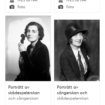
Ekelund anställdes
Tid
Tid
Foto
Foto
1961 som första
Typ
Typ
kvinnliga producent
och regissör vid
Radioteatern
Porträtt av
Porträtt av
skådespelerskan
sångerskan och
och sångerskan
skådespelerskan
Märta Ekström
Anna-Lisa Björling