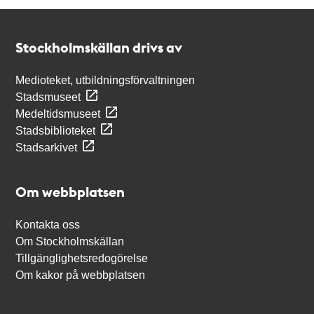
Kontakt
Stockholmskällan
Stockholmskällan drivs av
Medioteket, utbildningsförvaltningen
Stadsmuseet
Medeltidsmuseet
Stadsbiblioteket
Stadsarkivet
Om webbplatsen
Kontakta oss
Om Stockholmskällan
Tillgänglighetsredogörelse
Om kakor på webbplatsen