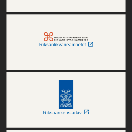
Riksantikvarieämbetet
Riksbankens arkiv