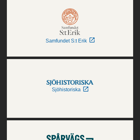
Samfundet S:t Erik
Sjöhistoriska