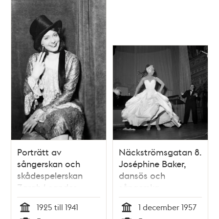
bilderböcker för en
pojke
Porträtt av
Näckströmsgatan 8.
sångerskan och
Joséphine Baker,
skådespelerskan
dansös och
Zarah Leander,
sångerska,
iklädd hög hatt
uppträder på Berns
1925 till 1941
1 december 1957
Tid
Tid