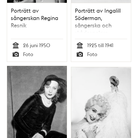
Porträtt av
Porträtt av Ingalill
sångerskan Regina
Söderman,
Resnik
sångerska och
skådespelare
26 juni 1950
1925 till 1941
Tid
Tid
Foto
Foto
Typ
Typ