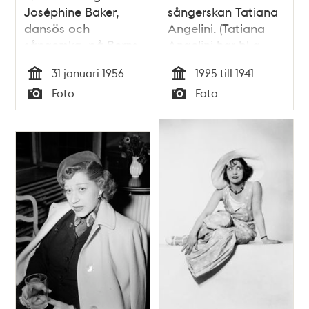
Joséphine Baker,
sångerskan Tatiana
dansös och
Angelini. (Tatiana
sångerska, på Berns
Angelini har bl a
givit röst åt Snövit i
31 januari 1956
1925 till 1941
den svenska
Tid
Tid
Foto
Foto
originalversionen av
Typ
Typ
Walt Disneyfilmen
Snövit och de sju
dvärgarna 1938.)