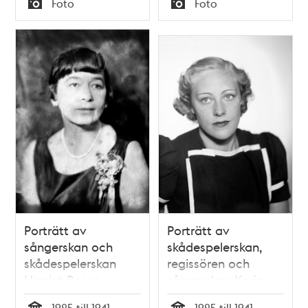
Foto
Foto
Typ
Typ
Porträtt av
Porträtt av
sångerskan och
skådespelerskan,
skådespelerskan
regissören och
Harriet Bosse
sångerskan Karin
Ekelund. Karin
1925 till 1941
1925 till 1941