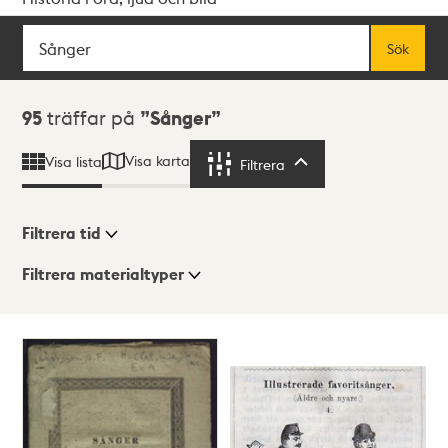
Sök
Fritextsök
Sök
Sökresultat
95
träffar på
Sånger
Visa karta
Visa lista
Filtrera
Filtrera
Filtrera tid
Filtrera materialtyper
Visningsläge
Totalt
95
träffar
Lista
Karta