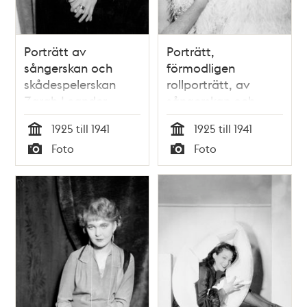
Porträtt av
Porträtt,
sångerskan och
förmodligen
skådespelerskan
rollporträtt, av
Zarah Leander
sångerskan och
skådespelerskan
1925 till 1941
1925 till 1941
Zarah Leander med
Tid
Tid
Foto
Foto
vit peruk och
Typ
Typ
svandunsboa