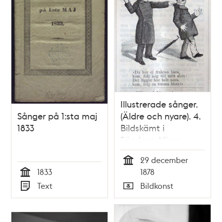
Illustrerade sånger.
Sånger på 1:sta maj
(Äldre och nyare). 4.
1833
Bildskämt i
Söndags-Nisse –
Illustreradt
29 december
Veckoblad för
Tid
1833
1878
Skämt, Humor och
Tid
Text
Bildkonst
Satir, nr 52, den 29
Typ
Typ
december 1878