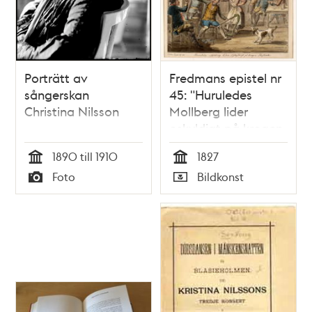
Porträtt av
Fredmans epistel nr
sångerskan
45: "Huruledes
Christina Nilsson
Mollberg lider
oskyldigt på krogen
Rostock"
1890 till 1910
1827
Tid
Tid
Foto
Bildkonst
Typ
Typ