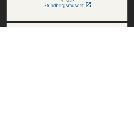
Strindbergsmuseet
Thielska Galleriet
Världskulturmuseerna