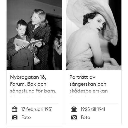
Nybrogatan 18,
Porträtt av
Forum. Bok och
sångerskan och
sångstund för barn.
skådespelerskan
Sångerskan Eva-Lisa
Zarah Leander
Lennartsson läste
17 februari 1951
1925 till 1941
och sjöng för
Tid
Tid
Foto
Foto
barnen. På bilden
Typ
Typ
visar hon