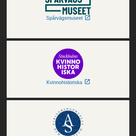
Spårvägsmuseet
Kvinnohistoriska