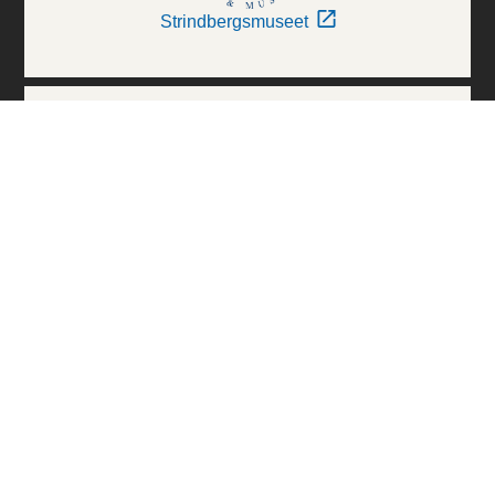
Strindbergsmuseet
Thielska Galleriet
Världskulturmuseerna