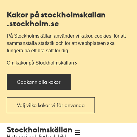
Kakor på stockholmskallan
.stockholm.se
På Stockholmskällan använder vi kakor, cookies, för att
sammanställa statistik och för att webbplatsen ska
fungera på ett bra sätt för dig.
Om kakor på Stockholmskällan
Godkänn alla kakor
Välj vilka kakor vi får använda
Till
Till
Stockholmskällan
navigationen
huvudinnehållet
Historia i ord, ljud och bild