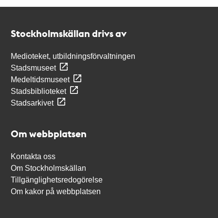
Kontakt
Stockholmskällan
Stockholmskällan drivs av
Medioteket, utbildningsförvaltningen
Stadsmuseet
Medeltidsmuseet
Stadsbiblioteket
Stadsarkivet
Om webbplatsen
Kontakta oss
Om Stockholmskällan
Tillgänglighetsredogörelse
Om kakor på webbplatsen