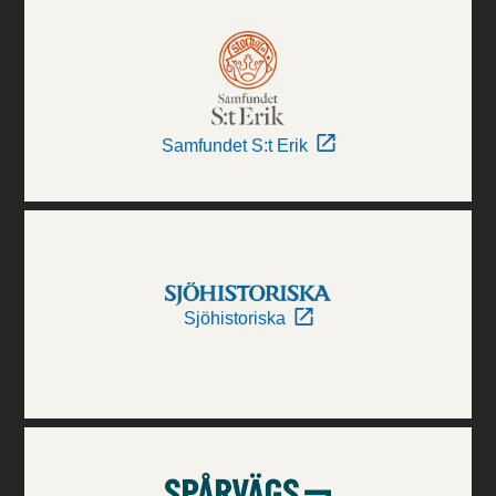
Samfundet S:t Erik
Sjöhistoriska