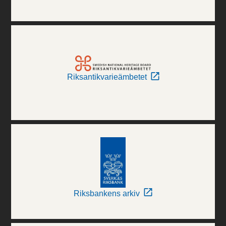
Riksantikvarieämbetet
Riksbankens arkiv