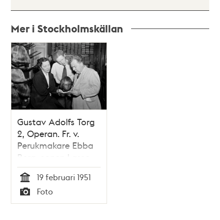
Mer i Stockholmskällan
Relaterade
poster
och
teman
Gustav Adolfs Torg
2, Operan. Fr. v.
Perukmakare Ebba
Berg, sonen Lasse
och perukmakare
19 februari 1951
Atos Berg. Hela
Tid
Foto
familjen är verksam
Typ
vid perukmakeriet
vid Operan