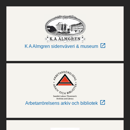
K A Almgren sidenväveri & museum
Arbetarrörelsens arkiv och bibliotek