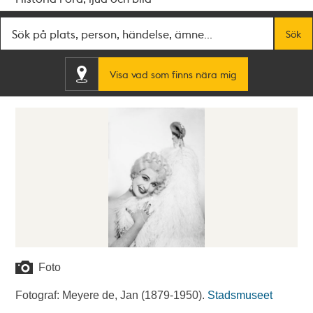
Fritextsök
Sök
Visa vad som finns nära mig
Foto
Fotograf: Meyere de, Jan (1879-1950).
Stadsmuseet