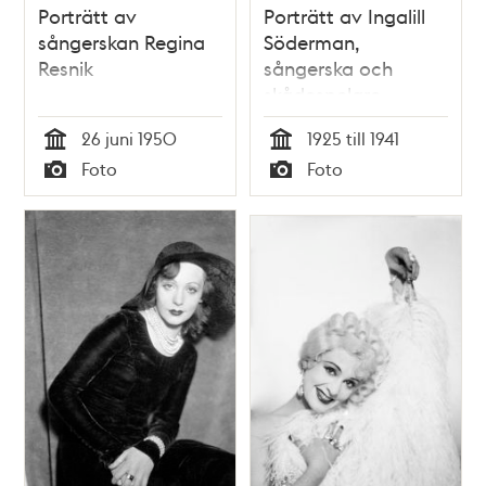
Porträtt av
Porträtt av Ingalill
sångerskan Regina
Söderman,
Resnik
sångerska och
skådespelare
26 juni 1950
1925 till 1941
Tid
Tid
Foto
Foto
Typ
Typ