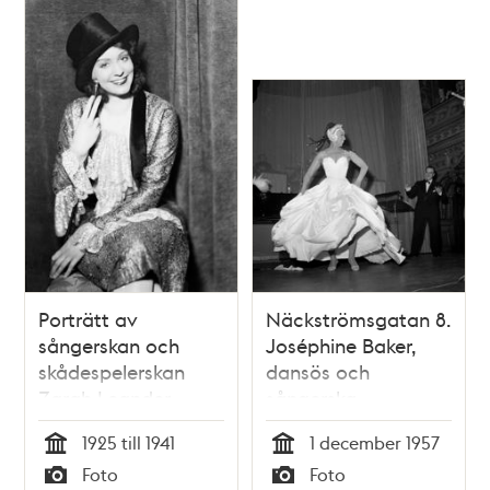
pojke
Porträtt av
Näckströmsgatan 8.
sångerskan och
Joséphine Baker,
skådespelerskan
dansös och
Zarah Leander,
sångerska,
iklädd hög hatt
uppträder på Berns
1925 till 1941
1 december 1957
Tid
Tid
Foto
Foto