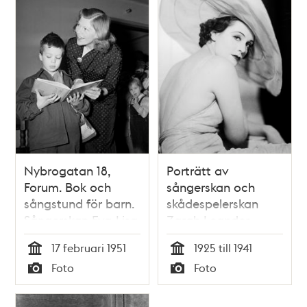
Nybrogatan 18,
Porträtt av
Forum. Bok och
sångerskan och
sångstund för barn.
skådespelerskan
Sångerskan Eva-Lisa
Zarah Leander
Lennartsson läste
17 februari 1951
1925 till 1941
och sjöng för
Tid
Tid
Foto
Foto
barnen. På bilden
Typ
Typ
visar hon
bilderböcker för en