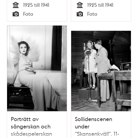
1925 till 1941
1925 till 1941
Tid
Tid
Foto
Foto
Typ
Typ
Porträtt av
Sollidenscenen
sångerskan och
under
skådespelerskan
"Skansenkväll". 11-