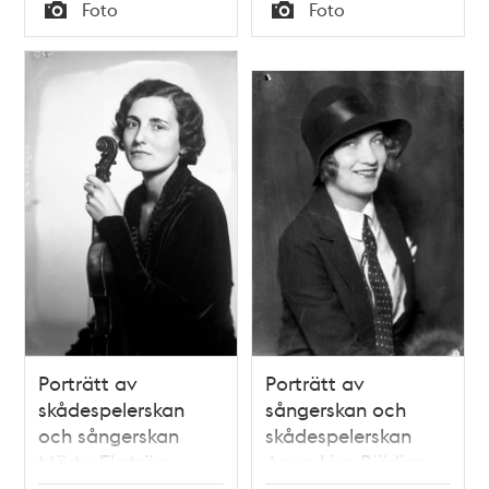
Tid
Tid
Foto
Foto
1961 som första
Typ
Typ
kvinnliga producent
och regissör vid
Radioteatern
Porträtt av
Porträtt av
skådespelerskan
sångerskan och
och sångerskan
skådespelerskan
Märta Ekström
Anna-Lisa Björling