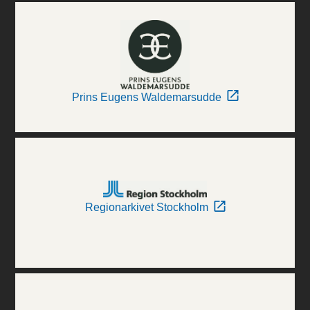
Prins Eugens Waldemarsudde
Regionarkivet Stockholm