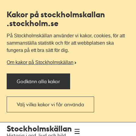
Kakor på stockholmskallan
.stockholm.se
På Stockholmskällan använder vi kakor, cookies, för att
sammanställa statistik och för att webbplatsen ska
fungera på ett bra sätt för dig.
Om kakor på Stockholmskällan
Godkänn alla kakor
Välj vilka kakor vi får använda
Till
Till
Stockholmskällan
navigationen
huvudinnehållet
Historia i ord, ljud och bild