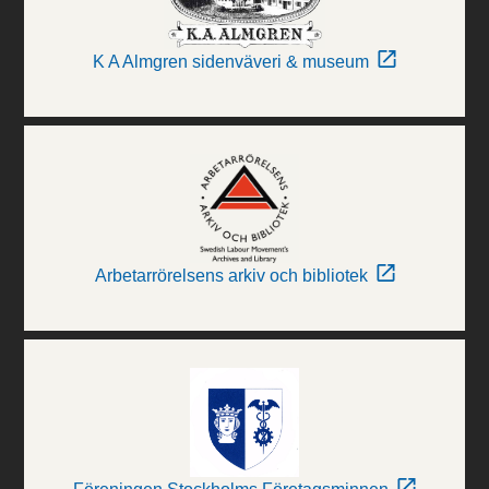
K A Almgren sidenväveri & museum
Arbetarrörelsens arkiv och bibliotek