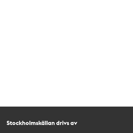
Kontakt
Stockholmskällan
Stockholmskällan drivs av