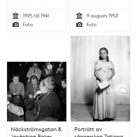
Zarah Leander
åriga Ingeborg
Nyberg från
1925 till 1941
9 augusti 1952
Sundsvall som
Tid
Tid
Foto
Foto
framfört 2 sånger
Typ
Typ
intervjuas av Folke
Olhagen
Näckströmsgatan 8.
Porträtt av
Joséphine Baker,
sångerskan Tatiana