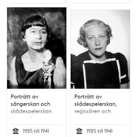
Typ
Typ
Porträtt av
Porträtt av
sångerskan och
skådespelerskan,
skådespelerskan
regissören och
Harriet Bosse
sångerskan Karin
Ekelund. Karin
1925 till 1941
1925 till 1941
Ekelund anställdes