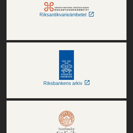
Riksantikvarieämbetet
Riksbankens arkiv