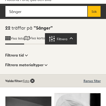
Sök
Fritextsök
Sök
Sökresultat
22
träffar på
Sånger
Visa karta
Visa lista
Filtrera
Filtrera
Filtrera tid
Filtrera materialtyper
Visningsläge
Totalt
Valda filter:
Foto
Rensa filter
22
träffar
Lista
Karta