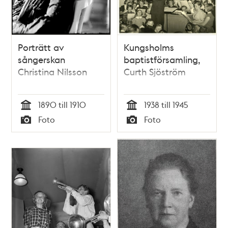
Porträtt av
Kungsholms
sångerskan
baptistförsamling,
Christina Nilsson
Curth Sjöström
1890 till 1910
1938 till 1945
Tid
Tid
Foto
Foto
Typ
Typ