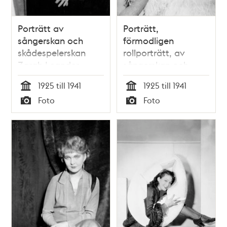
Porträtt av
Porträtt,
sångerskan och
förmodligen
skådespelerskan
rollporträtt, av
Zarah Leander
sångerskan och
skådespelerskan
1925 till 1941
1925 till 1941
Zarah Leander med
Tid
Tid
Foto
Foto
vit peruk och
Typ
Typ
svandunsboa