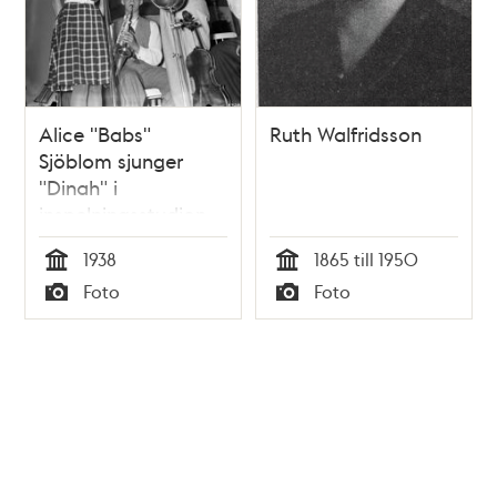
Alice "Babs"
Ruth Walfridsson
Sjöblom sjunger
"Dinah" i
inspelningsstudion
Din egen röst. Hon
1938
1865 till 1950
Ackompanjeras av
Tid
Tid
Foto
Foto
Benny´s Tiger Boys.
Typ
Typ