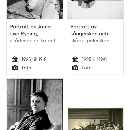
Porträtt av Anna-
Porträtt av
Lisa Ryding,
sångerskan och
skådespelerska och
skådespelerskan
sångerska
Zarah Leander
1925 till 1941
1925 till 1941
Tid
Tid
Foto
Foto
Typ
Typ