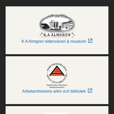
K A Almgren sidenväveri & museum
Arbetarrörelsens arkiv och bibliotek