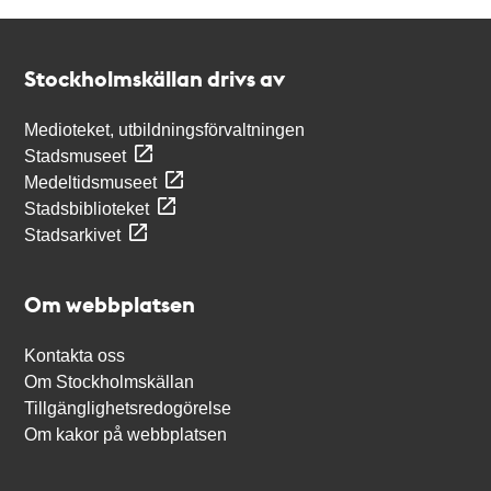
Kontakt
Stockholmskällan
Stockholmskällan drivs av
Medioteket, utbildningsförvaltningen
Stadsmuseet
Medeltidsmuseet
Stadsbiblioteket
Stadsarkivet
Om webbplatsen
Kontakta oss
Om Stockholmskällan
Tillgänglighetsredogörelse
Om kakor på webbplatsen