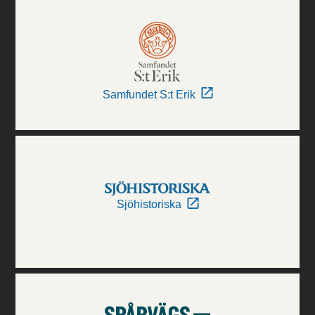
Samfundet S:t Erik
Sjöhistoriska