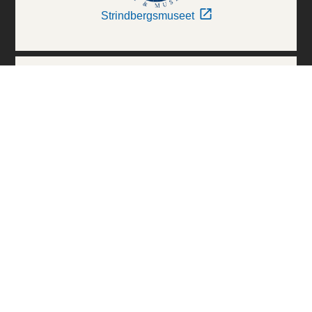
Strindbergsmuseet
Thielska Galleriet
Världskulturmuseerna