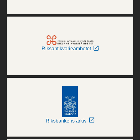
Riksantikvarieämbetet
Riksbankens arkiv