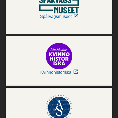
Spårvägsmuseet
Kvinnohistoriska