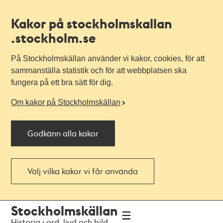
Kakor på stockholmskallan
.stockholm.se
På Stockholmskällan använder vi kakor, cookies, för att
sammanställa statistik och för att webbplatsen ska
fungera på ett bra sätt för dig.
Om kakor på Stockholmskällan
Godkänn alla kakor
Välj vilka kakor vi får använda
Till
Till
Stockholmskällan
navigationen
huvudinnehållet
Historia i ord, ljud och bild