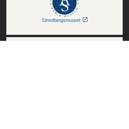
Strindbergsmuseet
Thielska Galleriet
Världskulturmuseerna