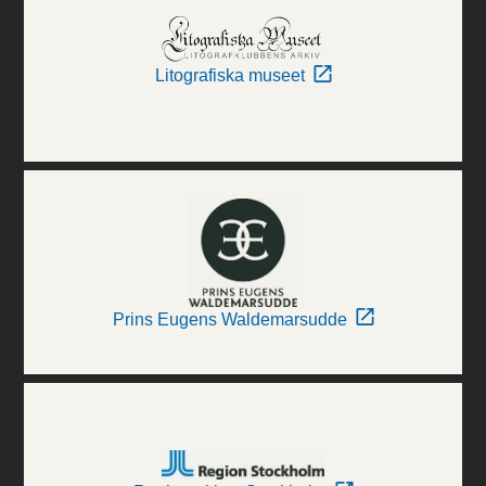
Litografiska museet
Prins Eugens Waldemarsudde