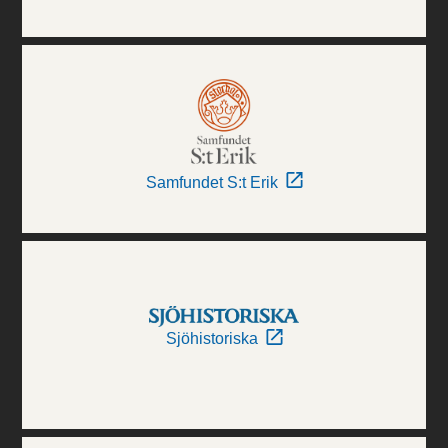
Samfundet S:t Erik
Sjöhistoriska