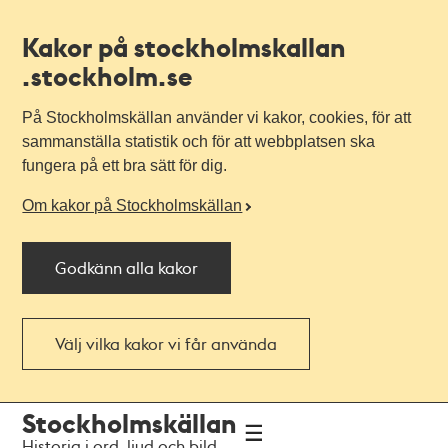
Kakor på stockholmskallan
.stockholm.se
På Stockholmskällan använder vi kakor, cookies, för att
sammanställa statistik och för att webbplatsen ska
fungera på ett bra sätt för dig.
Om kakor på Stockholmskällan
Godkänn alla kakor
Välj vilka kakor vi får använda
Till
Till
Stockholmskällan
navigationen
huvudinnehållet
Historia i ord, ljud och bild