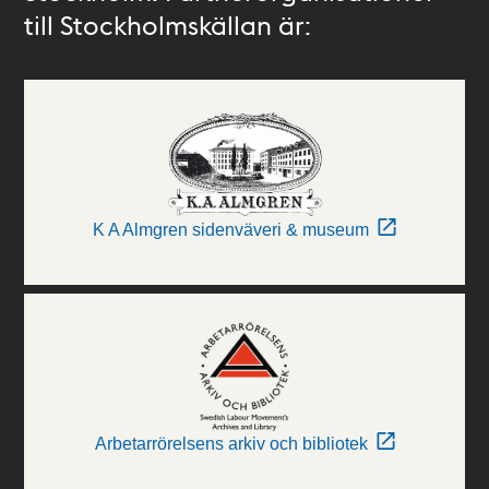
till Stockholmskällan är:
K A Almgren sidenväveri & museum
Arbetarrörelsens arkiv och bibliotek