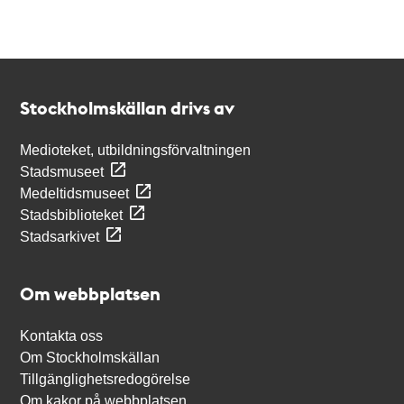
Kontakt
Stockholmskällan
Stockholmskällan drivs av
Medioteket, utbildningsförvaltningen
Stadsmuseet
Medeltidsmuseet
Stadsbiblioteket
Stadsarkivet
Om webbplatsen
Kontakta oss
Om Stockholmskällan
Tillgänglighetsredogörelse
Om kakor på webbplatsen