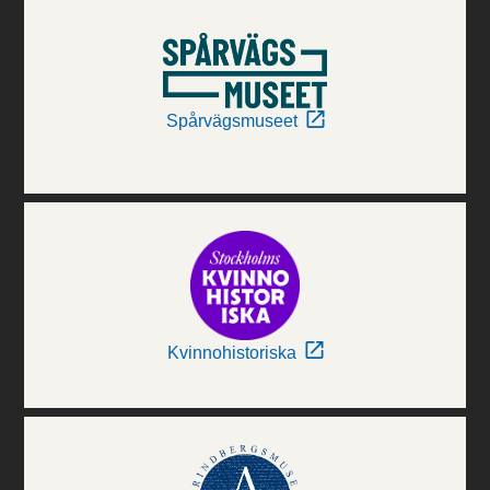
Spårvägsmuseet
Kvinnohistoriska