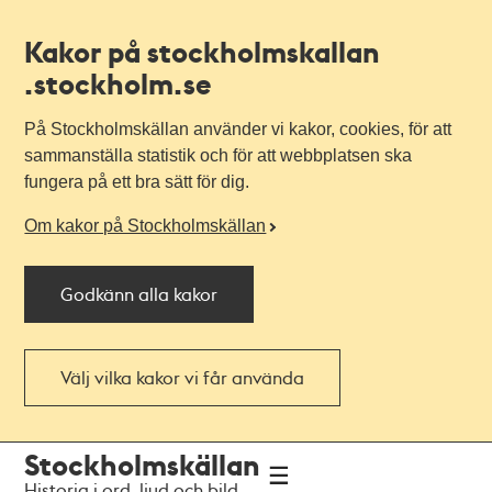
Kakor på stockholmskallan
.stockholm.se
På Stockholmskällan använder vi kakor, cookies, för att
sammanställa statistik och för att webbplatsen ska
fungera på ett bra sätt för dig.
Om kakor på Stockholmskällan
Godkänn alla kakor
Välj vilka kakor vi får använda
Till
Till
Stockholmskällan
navigationen
huvudinnehållet
Historia i ord, ljud och bild