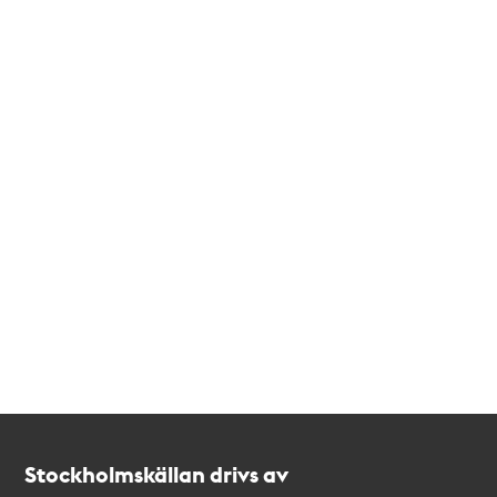
Kontakt
Stockholmskällan
Stockholmskällan drivs av