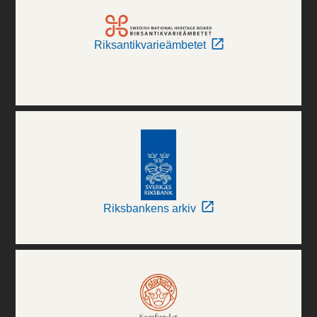
Riksantikvarieämbetet
Riksbankens arkiv