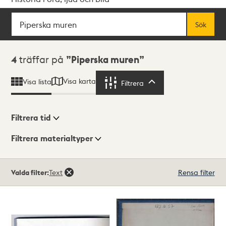
Sök
Fritextsök
Sök
Sökresultat
4
träffar på
Piperska muren
Visa karta
Visa lista
Filtrera
Filtrera
Filtrera tid
Filtrera materialtyper
Visningsläge
Totalt
Valda filter:
Text
Rensa filter
4
träffar
Lista
Karta