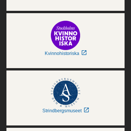
Kvinnohistoriska
Strindbergsmuseet