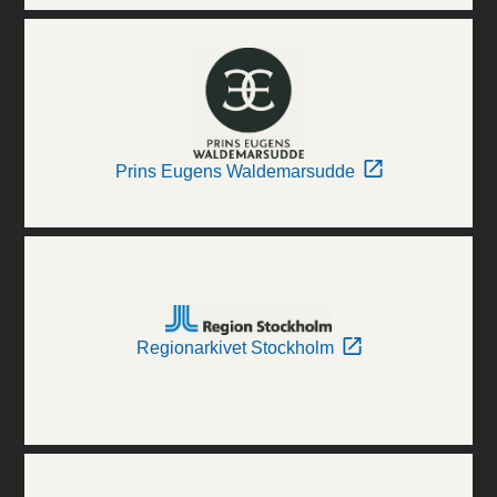
Prins Eugens Waldemarsudde
Regionarkivet Stockholm