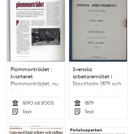
Plommonträdet :
Svenska
kvarteret
arbetaremötet i
Plommonträdet, nu
Stockholm 1879 och
Fruktkorgen och
dess män. Återblick
Kronoberg /
af en deltagare.
1690 till 2005
1879
artikelförfattare:
Isidor Kjellberg
Tid
Tid
Text
Text
Carl Magnus Rosell
Typ
Typ