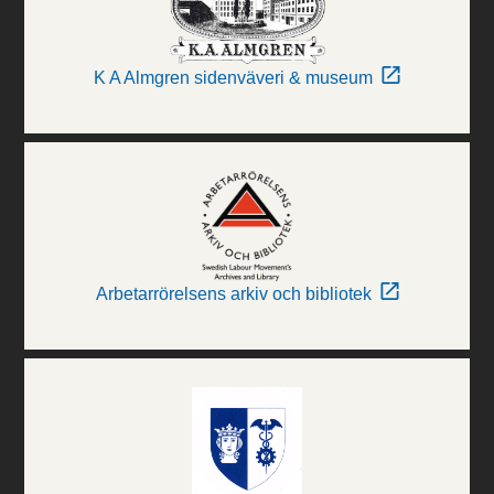
K A Almgren sidenväveri & museum
Arbetarrörelsens arkiv och bibliotek