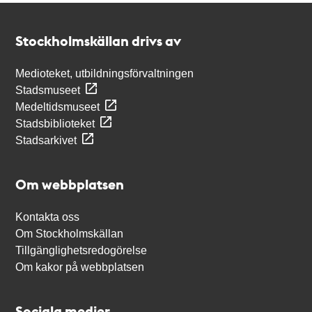
Kontakt
Stockholmskällan
Stockholmskällan drivs av
Medioteket, utbildningsförvaltningen
Stadsmuseet
Medeltidsmuseet
Stadsbiblioteket
Stadsarkivet
Om webbplatsen
Kontakta oss
Om Stockholmskällan
Tillgänglighetsredogörelse
Om kakor på webbplatsen
Sociala medier