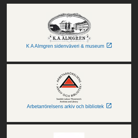
K A Almgren sidenväveri & museum
Arbetarrörelsens arkiv och bibliotek