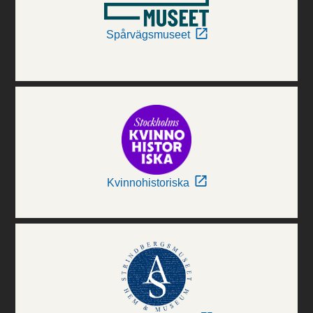
Spårvägsmuseet
Kvinnohistoriska