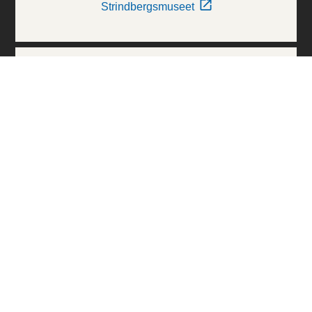
Strindbergsmuseet
Thielska Galleriet
Världskulturmuseerna