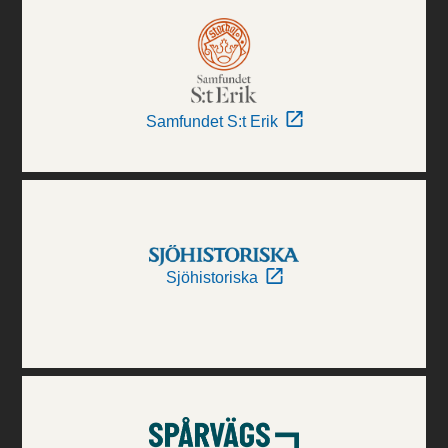
Samfundet S:t Erik
Sjöhistoriska