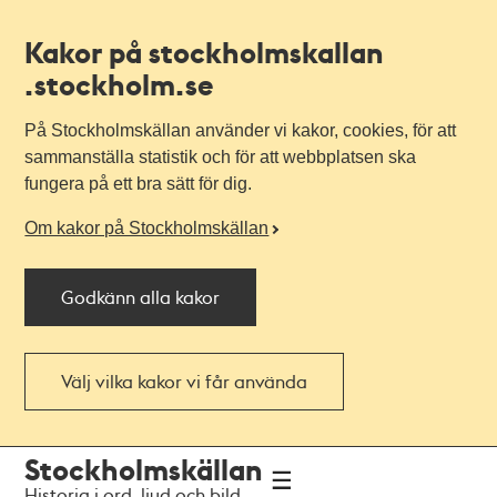
Kakor på stockholmskallan
.stockholm.se
På Stockholmskällan använder vi kakor, cookies, för att
sammanställa statistik och för att webbplatsen ska
fungera på ett bra sätt för dig.
Om kakor på Stockholmskällan
Godkänn alla kakor
Välj vilka kakor vi får använda
Till
Till
Stockholmskällan
navigationen
huvudinnehållet
Historia i ord, ljud och bild