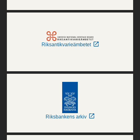
Riksantikvarieämbetet
Riksbankens arkiv