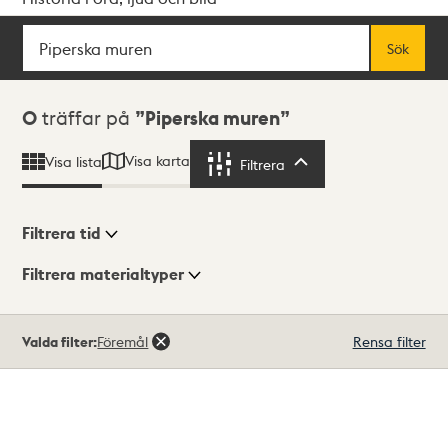
Sök
Fritextsök
Sök
Sökresultat
0
träffar på
Piperska muren
Visa karta
Visa lista
Filtrera
Filtrera
Filtrera tid
Filtrera materialtyper
Visningsläge
Totalt
Valda filter:
Föremål
Rensa filter
0
träffar
Lista
Karta