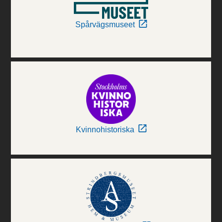
Spårvägsmuseet
Kvinnohistoriska