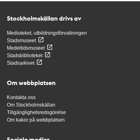
Kontakt
Stockholmskällan
Stockholmskällan drivs av
Medioteket, utbildningsförvaltningen
Stadsmuseet
Medeltidsmuseet
Stadsbiblioteket
Stadsarkivet
Om webbplatsen
Kontakta oss
Om Stockholmskällan
Tillgänglighetsredogörelse
Om kakor på webbplatsen
Sociala medier