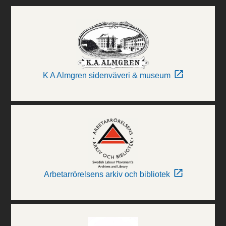
K A Almgren sidenväveri & museum
Arbetarrörelsens arkiv och bibliotek