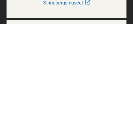
Strindbergsmuseet
Thielska Galleriet
Världskulturmuseerna