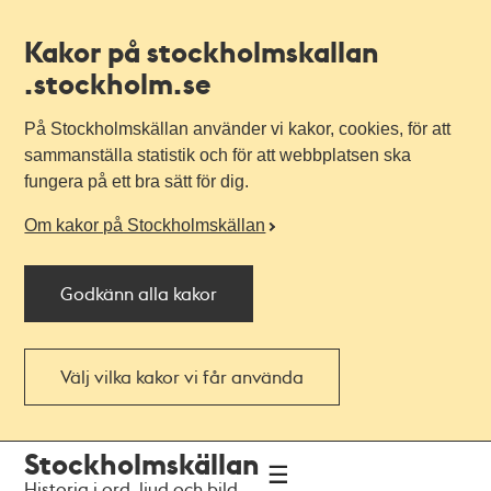
Kakor på stockholmskallan
.stockholm.se
På Stockholmskällan använder vi kakor, cookies, för att
sammanställa statistik och för att webbplatsen ska
fungera på ett bra sätt för dig.
Om kakor på Stockholmskällan
Godkänn alla kakor
Välj vilka kakor vi får använda
Till
Till
Stockholmskällan
navigationen
huvudinnehållet
Historia i ord, ljud och bild