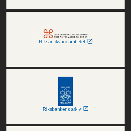
Riksantikvarieämbetet
Riksbankens arkiv