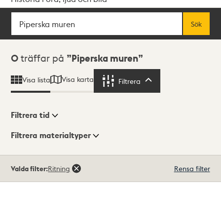
Sök
Fritextsök
Sök
Sökresultat
0
träffar på
Piperska muren
Visa karta
Visa lista
Filtrera
Filtrera
Filtrera tid
Filtrera materialtyper
Visningsläge
Totalt
Valda filter:
Ritning
Rensa filter
0
träffar
Lista
Karta