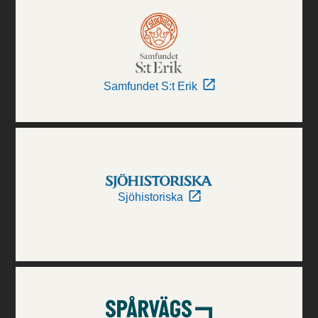
Samfundet S:t Erik
Sjöhistoriska