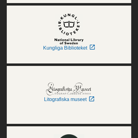
Kungliga Biblioteket
Litografiska museet