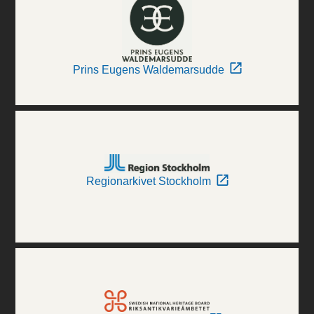
Prins Eugens Waldemarsudde
Regionarkivet Stockholm