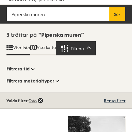
Sök
Fritextsök
Sök
Sökresultat
3
träffar på
Piperska muren
Visa karta
Visa lista
Filtrera
Filtrera
Filtrera tid
Filtrera materialtyper
Visningsläge
Totalt
Valda filter:
Foto
Rensa filter
3
träffar
Lista
Karta