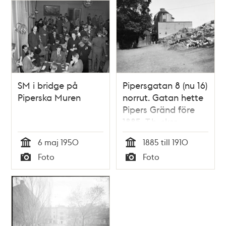
SM i bridge på
Pipersgatan 8 (nu 16)
Piperska Muren
norrut. Gatan hette
Pipers Gränd före
1885. T.h. sker
anläggningsarbete
6 maj 1950
1885 till 1910
för Kungsklippan
Tid
Tid
Foto
Foto
och idag leder
Typ
Typ
härifrån Piperska
Trappan upp till
Kungsklippan. Nu kv.
Diamanten