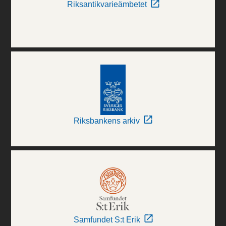
Riksantikvarieämbetet
Riksbankens arkiv
Samfundet S:t Erik