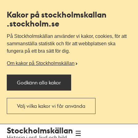
Kakor på stockholmskallan
.stockholm.se
På Stockholmskällan använder vi kakor, cookies, för att
sammanställa statistik och för att webbplatsen ska
fungera på ett bra sätt för dig.
Om kakor på Stockholmskällan
Godkänn alla kakor
Välj vilka kakor vi får använda
Till
Till
Stockholmskällan
navigationen
huvudinnehållet
Historia i ord, ljud och bild