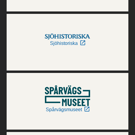
Sjöhistoriska
Spårvägsmuseet