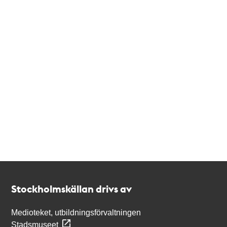
Kontakt
Stockholmskällan
Stockholmskällan drivs av
Medioteket, utbildningsförvaltningen
Stadsmuseet