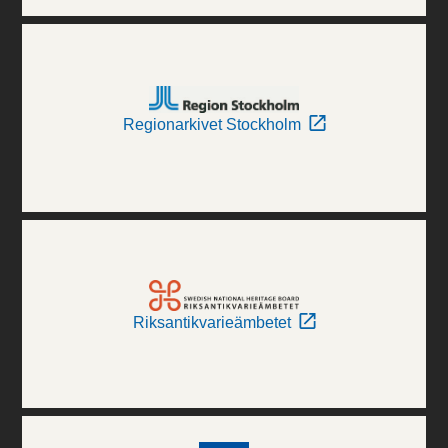
Regionarkivet Stockholm
Riksantikvarieämbetet