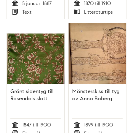
5 januari 1887
1870 till 1910
Tid
Tid
Text
Litteraturtips
Typ
Typ
Grönt sidentyg till
Mönsterskiss till tyg
Rosendals slott
av Anna Boberg
1847 till 1900
1899 till 1900
Tid
Tid