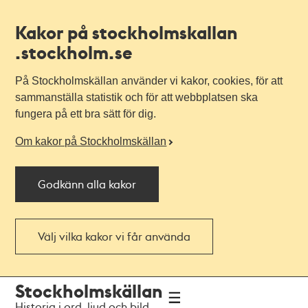
Kakor på stockholmskallan
.stockholm.se
På Stockholmskällan använder vi kakor, cookies, för att
sammanställa statistik och för att webbplatsen ska
fungera på ett bra sätt för dig.
Om kakor på Stockholmskällan
Godkänn alla kakor
Välj vilka kakor vi får använda
Till
Till
Stockholmskällan
navigationen
huvudinnehållet
Historia i ord, ljud och bild