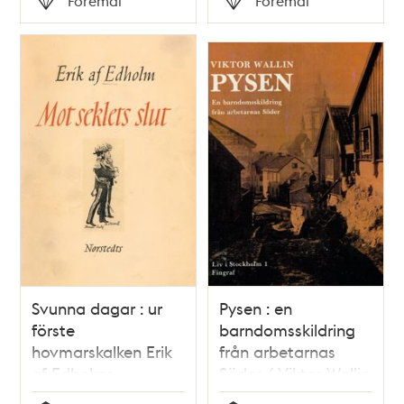
Föremål
Föremål
Typ
Typ
Svunna dagar : ur
Pysen : en
förste
barndomsskildring
hovmarskalken Erik
från arbetarnas
af Edholms
Söder / Viktor Wallin
dagböcker :