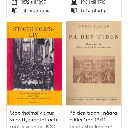
1872 till 1897
1901 till 1916
tidsbilder från 1800-
Tid
Tid
Litteraturtips
Litteraturtips
talet. Mot seklets
Typ
Typ
slut : upplevelser
under Oskar II:s tid
intill författarens
död 1897 / utgivna
av hans son
Stockholmsliv : hur
På den tiden : några
vi bott, arbetat och
bilder från 1870-
roat oss under 100
talets Stockholm /