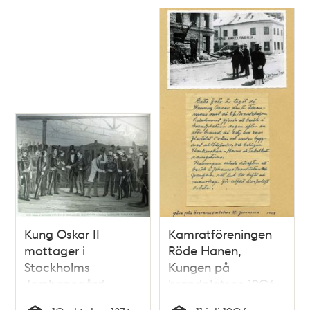
Kung Oskar II
Kamratföreningen
mottager i
Röde Hanen,
Stockholms
Kungen på
Jernbanegård
brandplatsen 1906
Englands och