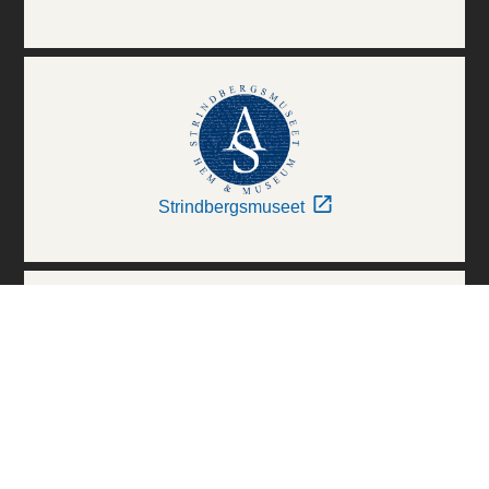
Strindbergsmuseet
Thielska Galleriet