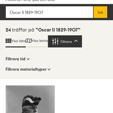
Sök
Fritextsök
Sök
Sökresultat
24
träffar på
Oscar II 1829-1907
Visa karta
Visa lista
Filtrera
Filtrera
Filtrera tid
Filtrera materialtyper
Visningsläge
Totalt
24
träffar
Lista
Karta