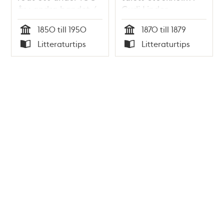
år : andra bandet /
Gurli Linder
Staffan Tjerneld
1850 till 1950
1870 till 1879
Tid
Tid
Litteraturtips
Litteraturtips
Typ
Typ