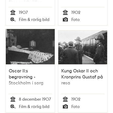
firar guldbröllop
1907
1902
Tid
Tid
Film & rörlig bild
Foto
Typ
Typ
Oscar II:s
Kung Oskar II och
begravning -
Kronprins Gustaf på
Stockholm i sorg
resa
8 december 1907
1902
Tid
Tid
Film & rörlig bild
Foto
Typ
Typ