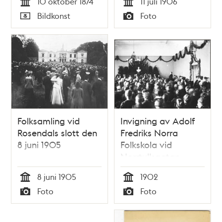
10 oktober 1874
11 juli 1906
Danmarks
Tid
Tid
Bildkonst
Foto
tronföljare.
Typ
Typ
Folksamling vid
Invigning av Adolf
Rosendals slott den
Fredriks Norra
8 juni 1905
Folkskola vid
Norrtullsgatan.
8 juni 1905
1902
Tid
Tid
Foto
Foto
Typ
Typ