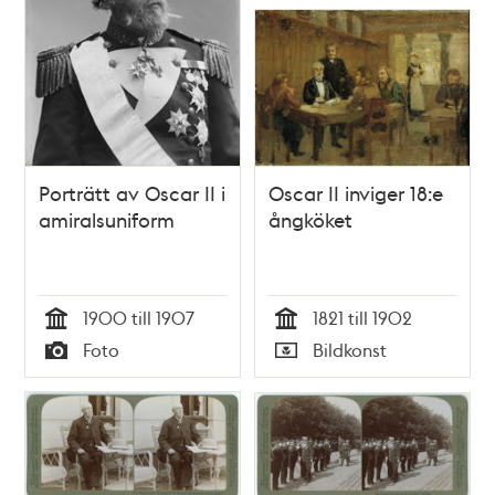
Porträtt av Oscar II i
Oscar II inviger 18:e
amiralsuniform
ångköket
1900 till 1907
1821 till 1902
Tid
Tid
Foto
Bildkonst
Typ
Typ