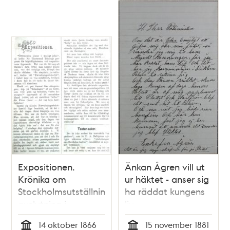
Expositionen.
Änkan Ågren vill ut
Krönika om
ur häktet - anser sig
Stockholmsutställningens
ha räddat kungens
avslutning i
liv
Söndags-Nisse –
14 oktober 1866
15 november 1881
Illustreradt