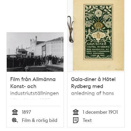
Film från Allmänna
Gala-diner å Hôtel
Konst- och
Rydberg med
industriutställningen
anledning af hans
i Stockholm 1897
maj:t konungens
(Jubileumsutställningen)
höga namnsdag 1
1897
1 december 1901
dec. 1901
Tid
Tid
Film & rörlig bild
Text
Typ
Typ