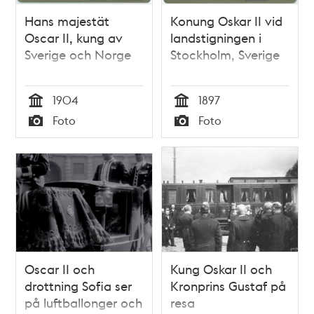
Hans majestät
Konung Oskar II vid
Oscar II, kung av
landstigningen i
Sverige och Norge
Stockholm, Sverige
1904
1897
Tid
Tid
Foto
Foto
Typ
Typ
Oscar II och
Kung Oskar II och
drottning Sofia ser
Kronprins Gustaf på
på luftballonger och
resa