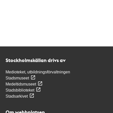
Kontakt
Stockholmskällan
Stockholmskällan drivs av
Medioteket, utbildningsförvaltningen
Stadsmuseet
Medeltidsmuseet
Stadsbiblioteket
Stadsarkivet
Om webbplatsen