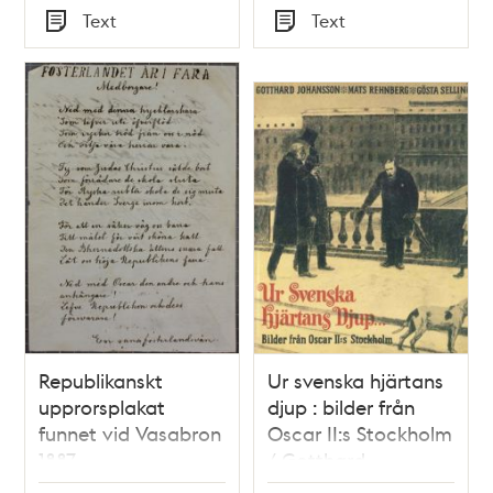
Tid
Tid
Text
Text
Veckoblad för
Typ
Typ
Skämt, Humor och
Satir, nr 42, den 14
oktober 1866
Republikanskt
Ur svenska hjärtans
upprorsplakat
djup : bilder från
funnet vid Vasabron
Oscar II:s Stockholm
1887
/ Gotthard
Johansson