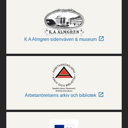
K A Almgren sidenväveri & museum
Arbetarrörelsens arkiv och bibliotek