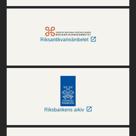
Riksantikvarieämbetet
Riksbankens arkiv