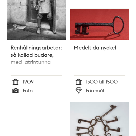
Renhållningsarbetare,
Medeltida nyckel
så kallad budare,
med latrintunna
1909
1300 till 1500
Tid
Tid
Foto
Föremål
Typ
Typ