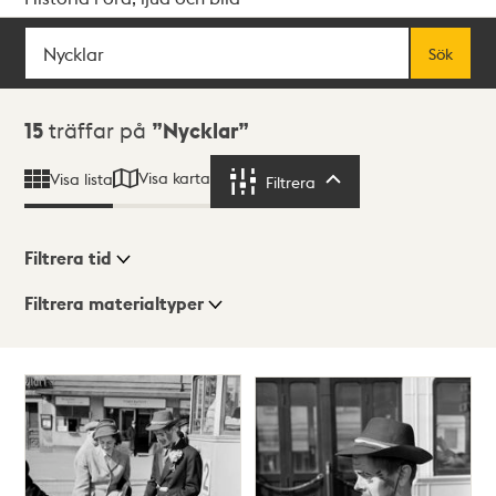
Sök
Fritextsök
Sök
Sökresultat
15
träffar på
Nycklar
Visa karta
Visa lista
Filtrera
Filtrera
Filtrera tid
Filtrera materialtyper
Visningsläge
Totalt
15
träffar
Lista
Karta