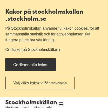
Kakor på stockholmskallan
.stockholm.se
På Stockholmskällan använder vi kakor, cookies, för att
sammanställa statistik och för att webbplatsen ska
fungera på ett bra sätt för dig.
Om kakor på Stockholmskällan
Godkänn alla kakor
Välj vilka kakor vi får använda
Till
Till
Stockholmskällan
navigationen
huvudinnehållet
Historia i ord, ljud och bild