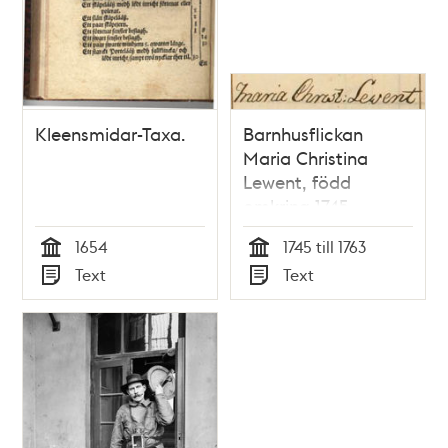
Kleensmidar-Taxa.
Barnhusflickan
Maria Christina
Lewent, född
omkring 1745
1654
1745 till 1763
Tid
Tid
Text
Text
Typ
Typ