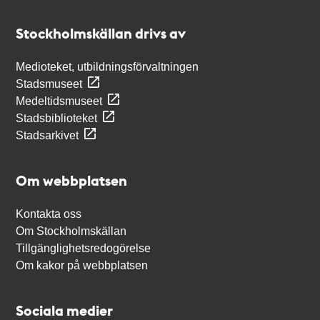
Kontakt
Stockholmskällan
Stockholmskällan drivs av
Medioteket, utbildningsförvaltningen
Stadsmuseet
Medeltidsmuseet
Stadsbiblioteket
Stadsarkivet
Om webbplatsen
Kontakta oss
Om Stockholmskällan
Tillgänglighetsredogörelse
Om kakor på webbplatsen
Sociala medier