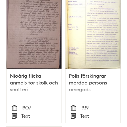
Nioårig flicka
Polis förskingrar
anmäls för skolk och
mördad persons
snatteri
arvegods
1907
1939
Tid
Tid
Text
Text
Typ
Typ