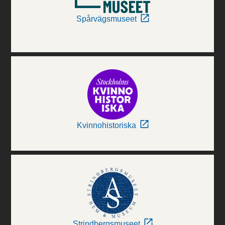
Spårvägsmuseet
Kvinnohistoriska
Strindbergsmuseet