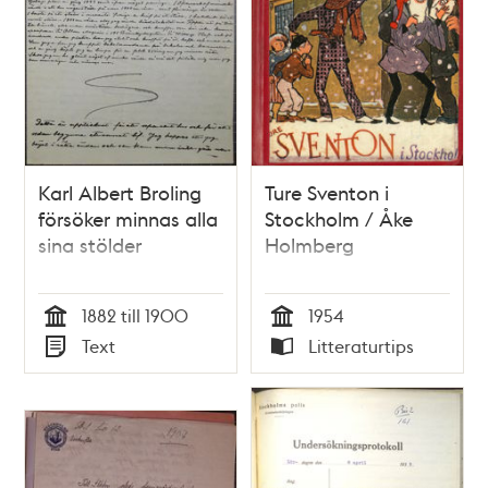
Karl Albert Broling
Ture Sventon i
försöker minnas alla
Stockholm / Åke
sina stölder
Holmberg
1882 till 1900
1954
Tid
Tid
Text
Litteraturtips
Typ
Typ