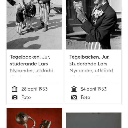
Tegelbacken. Jur.
Tegelbacken. Jur.
studerande Lars
studerande Lars
Nycander, utklädd
Nycander, utklädd
till clown, säljer
till clown, säljer
nyckelhäfte med
nyckelhäfte med
28 april 1953
24 april 1953
""nycklar"" till
""nycklar"" till
Tid
Tid
Foto
Foto
Stockholm.
Stockholm.
Typ
Typ
Nyckelhäftet
Nyckelhäftet
innehåller
innehåller
rabattkuponger till
rabattkuponger till
evenemang vid
evenemang vid