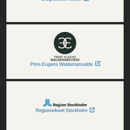
Prins Eugens Waldemarsudde
Regionarkivet Stockholm