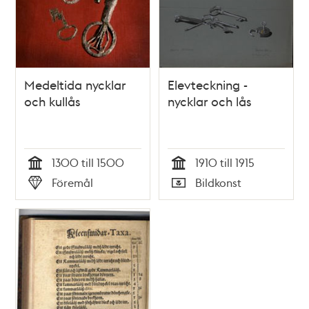
Stockholms 700-års
Stockholms 700-års
jubileum
jubileum
Medeltida nycklar
Elevteckning -
och kullås
nycklar och lås
1300 till 1500
1910 till 1915
Tid
Tid
Föremål
Bildkonst
Typ
Typ