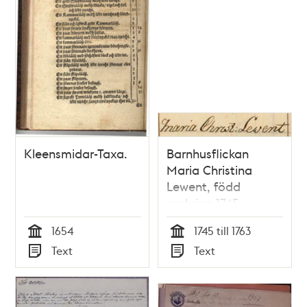
Kleensmidar-Taxa.
Barnhusflickan
Maria Christina
Lewent, född
omkring 1745
1654
1745 till 1763
Tid
Tid
Text
Text
Typ
Typ