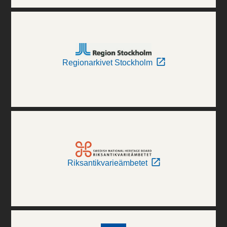
Regionarkivet Stockholm
Riksantikvarieämbetet