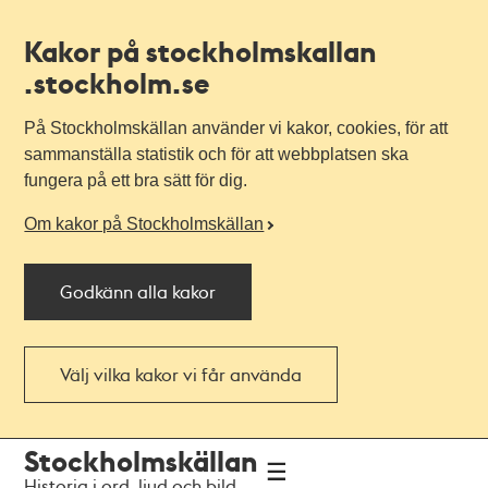
Kakor på stockholmskallan
.stockholm.se
På Stockholmskällan använder vi kakor, cookies, för att
sammanställa statistik och för att webbplatsen ska
fungera på ett bra sätt för dig.
Om kakor på Stockholmskällan
Godkänn alla kakor
Välj vilka kakor vi får använda
Till
Till
Stockholmskällan
navigationen
huvudinnehållet
Historia i ord, ljud och bild