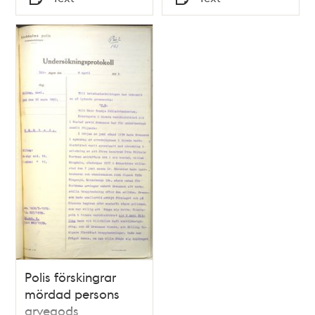
Typ
Typ
Polis förskingrar
mördad persons
arvegods