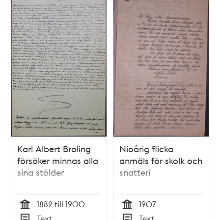
Karl Albert Broling
Nioårig flicka
försöker minnas alla
anmäls för skolk och
sina stölder
snatteri
1882 till 1900
1907
Tid
Tid
Text
Text