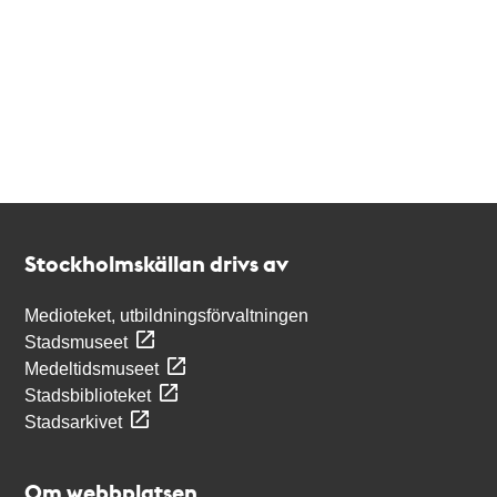
Kontakt
Stockholmskällan
Stockholmskällan drivs av
Medioteket, utbildningsförvaltningen
Stadsmuseet
Medeltidsmuseet
Stadsbiblioteket
Stadsarkivet
Om webbplatsen