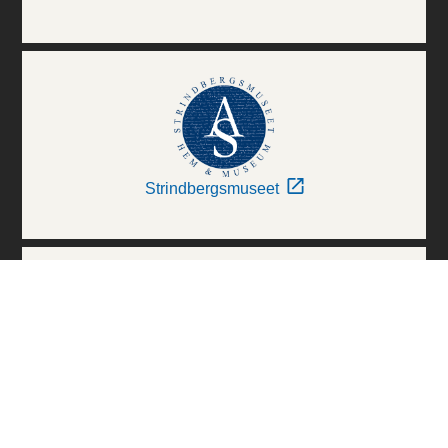
Strindbergsmuseet
Thielska Galleriet