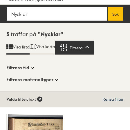
Sök
Fritextsök
Sök
Sökresultat
5
träffar på
Nycklar
Visa karta
Visa lista
Filtrera
Filtrera
Filtrera tid
Filtrera materialtyper
Visningsläge
Totalt
Valda filter:
Text
Rensa filter
5
träffar
Lista
Karta