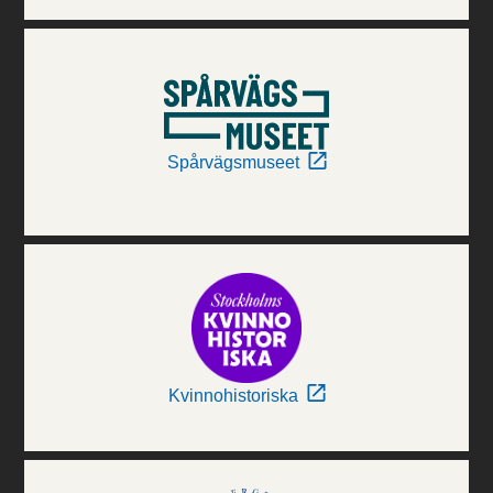
Spårvägsmuseet
Kvinnohistoriska