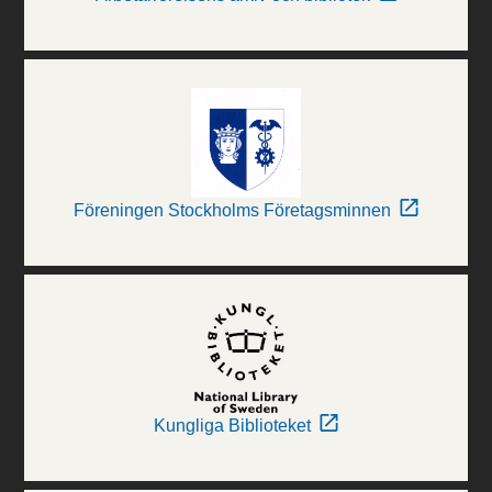
Föreningen Stockholms Företagsminnen
Kungliga Biblioteket