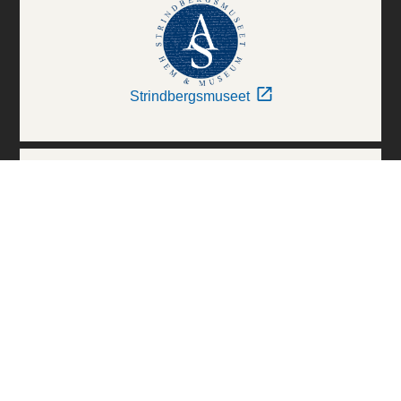
Strindbergsmuseet
Thielska Galleriet