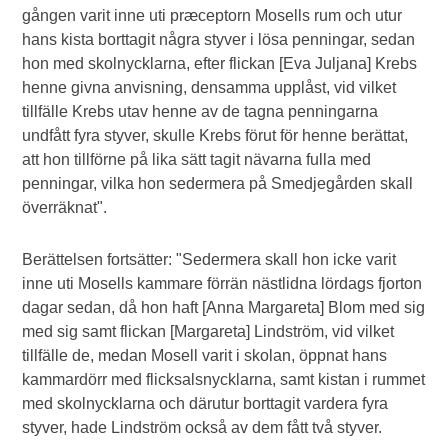
gången varit inne uti præceptorn Mosells rum och utur
hans kista borttagit några styver i lösa penningar, sedan
hon med skolnycklarna, efter flickan [Eva Juljana] Krebs
henne givna anvisning, densamma upplåst, vid vilket
tillfälle Krebs utav henne av de tagna penningarna
undfått fyra styver, skulle Krebs förut för henne berättat,
att hon tillförne på lika sätt tagit nävarna fulla med
penningar, vilka hon sedermera på Smedjegården skall
överräknat".
Berättelsen fortsätter: "Sedermera skall hon icke varit
inne uti Mosells kammare förrän nästlidna lördags fjorton
dagar sedan, då hon haft [Anna Margareta] Blom med sig
med sig samt flickan [Margareta] Lindström, vid vilket
tillfälle de, medan Mosell varit i skolan, öppnat hans
kammardörr med flicksalsnycklarna, samt kistan i rummet
med skolnycklarna och därutur borttagit vardera fyra
styver, hade Lindström också av dem fått två styver.