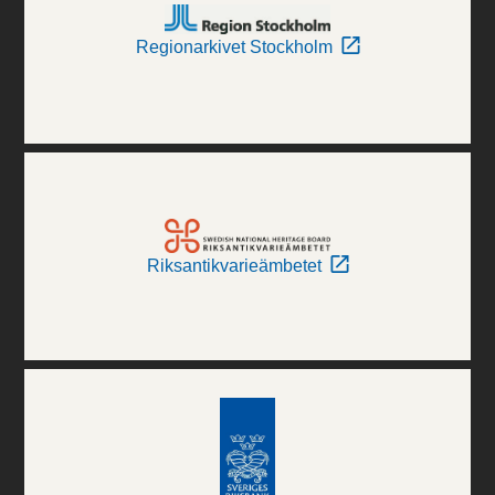
Regionarkivet Stockholm
Riksantikvarieämbetet