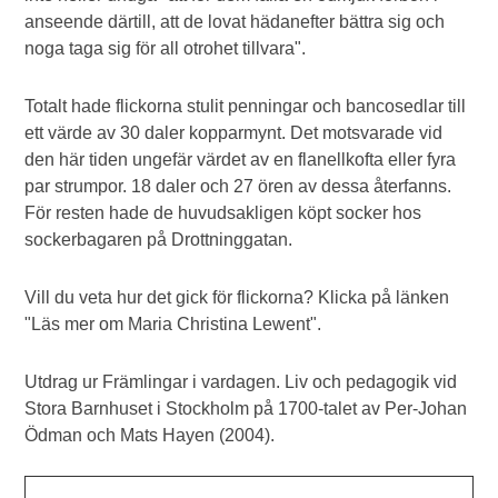
anseende därtill, att de lovat hädanefter bättra sig och
noga taga sig för all otrohet tillvara".
Totalt hade flickorna stulit penningar och bancosedlar till
ett värde av 30 daler kopparmynt. Det motsvarade vid
den här tiden ungefär värdet av en flanellkofta eller fyra
par strumpor. 18 daler och 27 ören av dessa återfanns.
För resten hade de huvudsakligen köpt socker hos
sockerbagaren på Drottninggatan.
Vill du veta hur det gick för flickorna? Klicka på länken
"Läs mer om Maria Christina Lewent".
Utdrag ur Främlingar i vardagen. Liv och pedagogik vid
Stora Barnhuset i Stockholm på 1700-talet av Per-Johan
Ödman och Mats Hayen (2004).