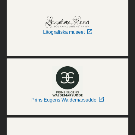
Litografiska museet
Prins Eugens Waldemarsudde