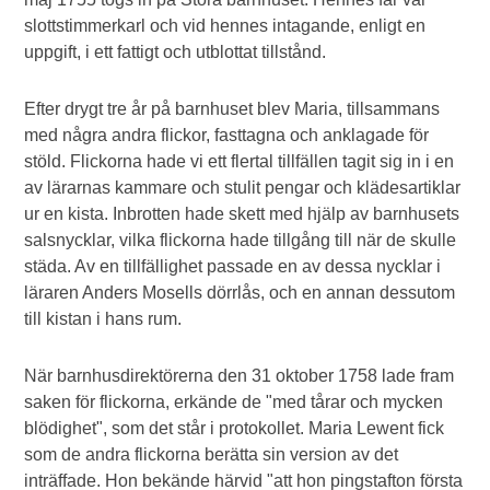
slottstimmerkarl och vid hennes intagande, enligt en
uppgift, i ett fattigt och utblottat tillstånd.
Efter drygt tre år på barnhuset blev Maria, tillsammans
med några andra flickor, fasttagna och anklagade för
stöld. Flickorna hade vi ett flertal tillfällen tagit sig in i en
av lärarnas kammare och stulit pengar och klädesartiklar
ur en kista. Inbrotten hade skett med hjälp av barnhusets
salsnycklar, vilka flickorna hade tillgång till när de skulle
städa. Av en tillfällighet passade en av dessa nycklar i
läraren Anders Mosells dörrlås, och en annan dessutom
till kistan i hans rum.
När barnhusdirektörerna den 31 oktober 1758 lade fram
saken för flickorna, erkände de "med tårar och mycken
blödighet", som det står i protokollet. Maria Lewent fick
som de andra flickorna berätta sin version av det
inträffade. Hon bekände härvid "att hon pingstafton första