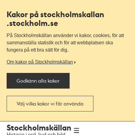
Kakor på stockholmskallan
.stockholm.se
På Stockholmskällan använder vi kakor, cookies, för att
sammanställa statistik och för att webbplatsen ska
fungera på ett bra sätt för dig.
Om kakor på Stockholmskällan
Godkänn alla kakor
Välj vilka kakor vi får använda
Till
Till
Stockholmskällan
navigationen
huvudinnehållet
Historia i ord, ljud och bild