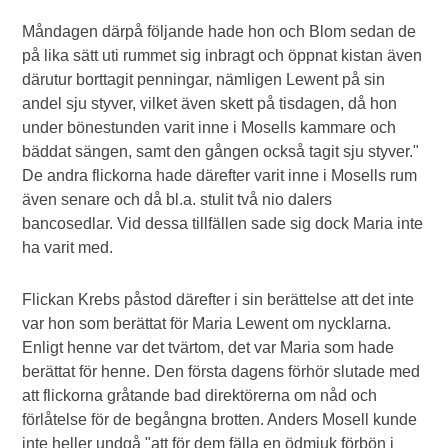
Måndagen därpå följande hade hon och Blom sedan de
på lika sätt uti rummet sig inbragt och öppnat kistan även
därutur borttagit penningar, nämligen Lewent på sin
andel sju styver, vilket även skett på tisdagen, då hon
under bönestunden varit inne i Mosells kammare och
bäddat sängen, samt den gången också tagit sju styver."
De andra flickorna hade därefter varit inne i Mosells rum
även senare och då bl.a. stulit två nio dalers
bancosedlar. Vid dessa tillfällen sade sig dock Maria inte
ha varit med.
Flickan Krebs påstod därefter i sin berättelse att det inte
var hon som berättat för Maria Lewent om nycklarna.
Enligt henne var det tvärtom, det var Maria som hade
berättat för henne. Den första dagens förhör slutade med
att flickorna gråtande bad direktörerna om nåd och
förlåtelse för de begångna brotten. Anders Mosell kunde
inte heller undgå "att för dem fälla en ödmjuk förbön i