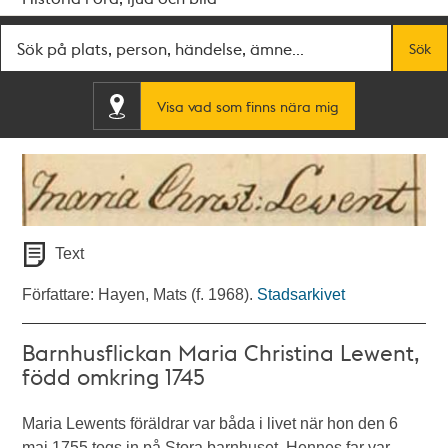
Fritextsök
Sök
Visa vad som finns nära mig
Text
Författare: Hayen, Mats (f. 1968).
Stadsarkivet
Barnhusflickan Maria Christina Lewent,
född omkring 1745
Maria Lewents föräldrar var båda i livet när hon den 6
maj 1755 togs in på Stora barnhuset. Hennes far var