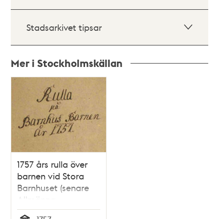
Stadsarkivet tipsar
Mer i Stockholmskällan
Relaterade
poster
och
teman
1757 års rulla över
barnen vid Stora
Barnhuset (senare
Allmänna
Barnhuset)