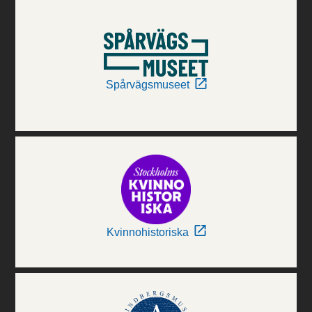
Spårvägsmuseet
Kvinnohistoriska