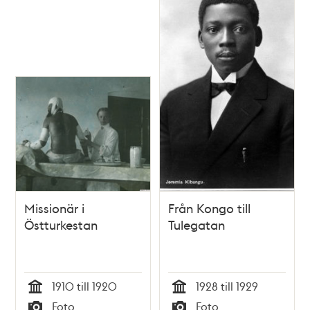
Missionär i
Från Kongo till
Östturkestan
Tulegatan
1910 till 1920
1928 till 1929
Tid
Tid
Foto
Foto