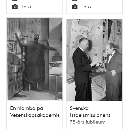
elever
Tid
Tid
Foto
Foto
Typ
Typ
En niombo på
Svenska
Vetenskapsakademien
Israelsmissionens
75-års jubileum