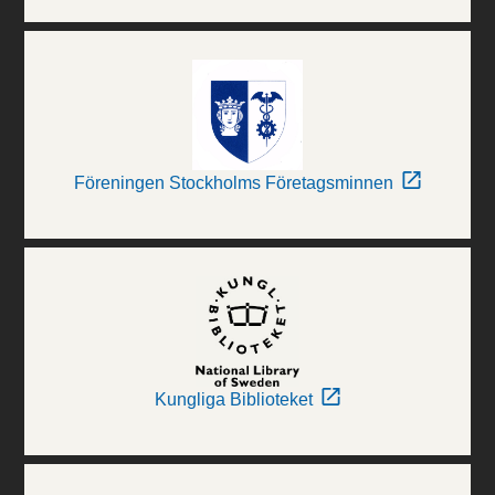
Föreningen Stockholms Företagsminnen
Kungliga Biblioteket