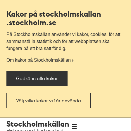
Kakor på stockholmskallan
.stockholm.se
På Stockholmskällan använder vi kakor, cookies, för att
sammanställa statistik och för att webbplatsen ska
fungera på ett bra sätt för dig.
Om kakor på Stockholmskällan
Godkänn alla kakor
Välj vilka kakor vi får använda
Till
Till
Stockholmskällan
navigationen
huvudinnehållet
Historia i ord, ljud och bild