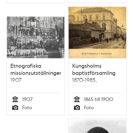
Typ
Typ
Nedre Kongo.
Etnografiska
Kungsholms
missionsutställningen
baptistförsamling
1907
1870-1985,
Betelkapellet
1907
1865 till 1900
Tid
Tid
Foto
Foto
Typ
Typ