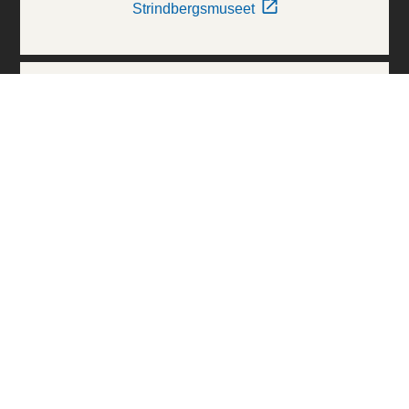
Strindbergsmuseet
Thielska Galleriet
Världskulturmuseerna