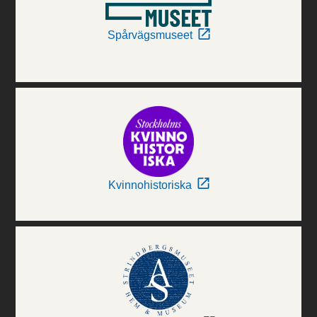
Spårvägsmuseet
Kvinnohistoriska