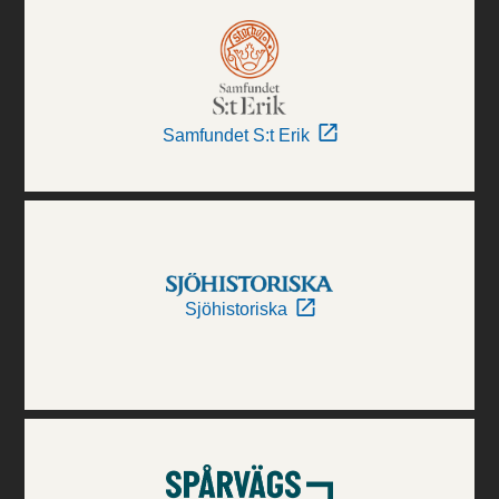
Samfundet S:t Erik
Sjöhistoriska