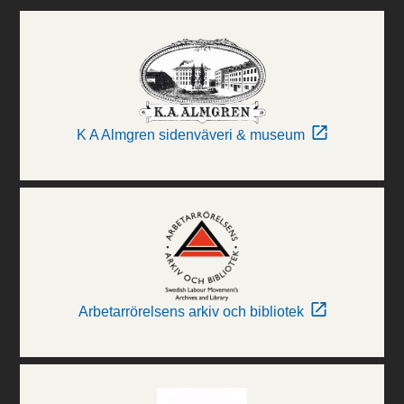
K A Almgren sidenväveri & museum
Arbetarrörelsens arkiv och bibliotek