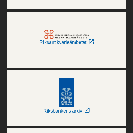
Riksantikvarieämbetet
Riksbankens arkiv