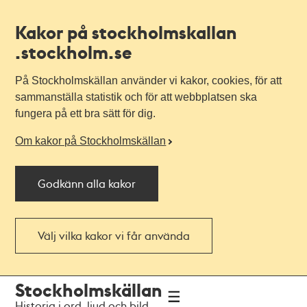
Kakor på stockholmskallan
.stockholm.se
På Stockholmskällan använder vi kakor, cookies, för att
sammanställa statistik och för att webbplatsen ska
fungera på ett bra sätt för dig.
Om kakor på Stockholmskällan
Godkänn alla kakor
Välj vilka kakor vi får använda
Till
Till
Stockholmskällan
navigationen
huvudinnehållet
Historia i ord, ljud och bild