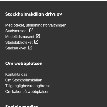
Kontakt
Stockholmskällan
Stockholmskällan drivs av
Medioteket, utbildningsförvaltningen
Stadsmuseet
Medeltidsmuseet
Stadsbiblioteket
Stadsarkivet
Om webbplatsen
Kontakta oss
Om Stockholmskällan
Tillgänglighetsredogörelse
Om kakor på webbplatsen
Sociala medier