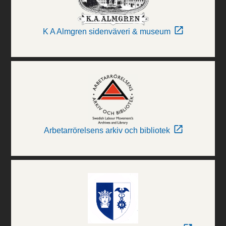
K A Almgren sidenväveri & museum
Arbetarrörelsens arkiv och bibliotek