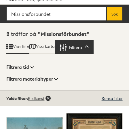
Sök
Fritextsök
Sök
Sökresultat
2
träffar på
Missionsförbundet
Visa karta
Visa lista
Filtrera
Filtrera
Filtrera tid
Filtrera materialtyper
Visningsläge
Totalt
Valda filter:
Bildkonst
Rensa filter
2
träffar
Lista
Karta