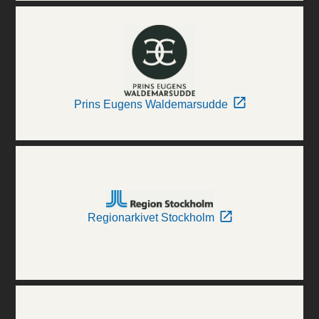
Prins Eugens Waldemarsudde
Regionarkivet Stockholm