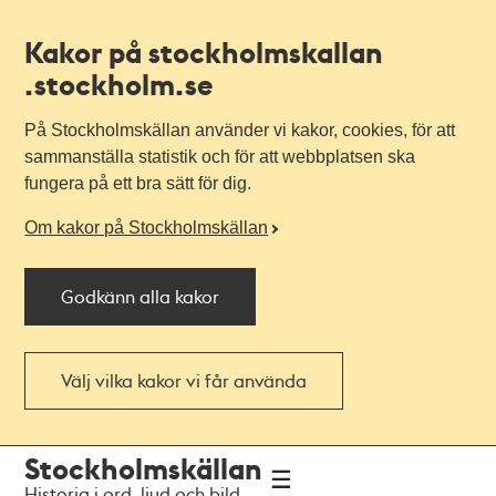
Kakor på stockholmskallan
.stockholm.se
På Stockholmskällan använder vi kakor, cookies, för att
sammanställa statistik och för att webbplatsen ska
fungera på ett bra sätt för dig.
Om kakor på Stockholmskällan
Godkänn alla kakor
Välj vilka kakor vi får använda
Till
Till
Stockholmskällan
navigationen
huvudinnehållet
Historia i ord, ljud och bild