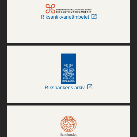
Riksantikvarieämbetet
Riksbankens arkiv