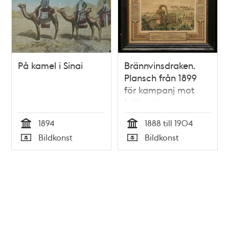
På kamel i Sinai
Brännvinsdraken.
Plansch från 1899
för kampanj mot
brännvin.
1894
1888 till 1904
Tid
Tid
Bildkonst
Bildkonst
Typ
Typ