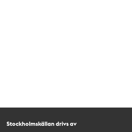
Kontakt
Stockholmskällan
Stockholmskällan drivs av