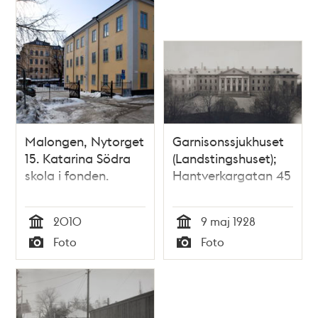
den 18 maji 1832.
Malongen, Nytorget
Garnisonssjukhuset
15. Katarina Södra
(Landstingshuset);
skola i fonden.
Hantverkargatan 45
2010
9 maj 1928
Tid
Tid
Foto
Foto
Typ
Typ