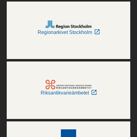
Regionarkivet Stockholm
Riksantikvarieämbetet