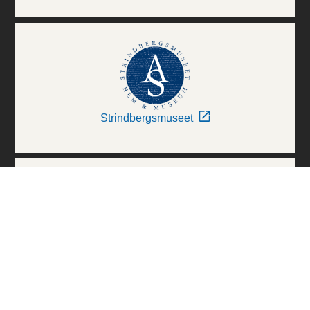
Strindbergsmuseet
Thielska Galleriet