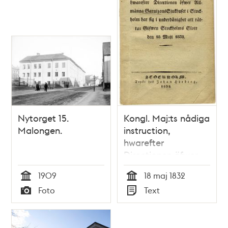
Nytorget 15.
Kongl. Maj:ts nådiga
Malongen.
instruction,
hwarefter
Directionen öfwer
Allmänna
1909
18 maj 1832
Garnisonssjukhuset i
Tid
Tid
Foto
Text
Stockholm har sig i
Typ
Typ
underdånighet att
rätta; Gifwen
Stockholms slott