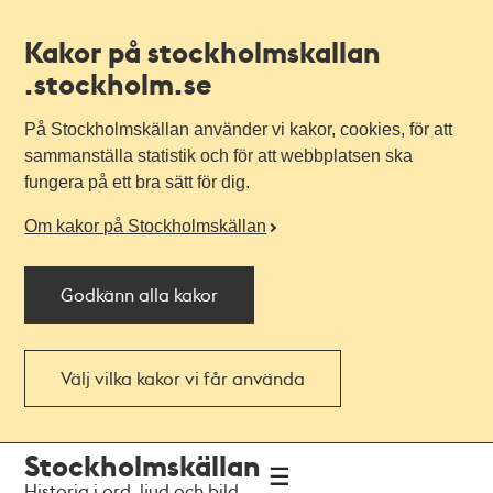
Kakor på stockholmskallan
.stockholm.se
På Stockholmskällan använder vi kakor, cookies, för att
sammanställa statistik och för att webbplatsen ska
fungera på ett bra sätt för dig.
Om kakor på Stockholmskällan
Godkänn alla kakor
Välj vilka kakor vi får använda
Till
Till
Stockholmskällan
navigationen
huvudinnehållet
Historia i ord, ljud och bild