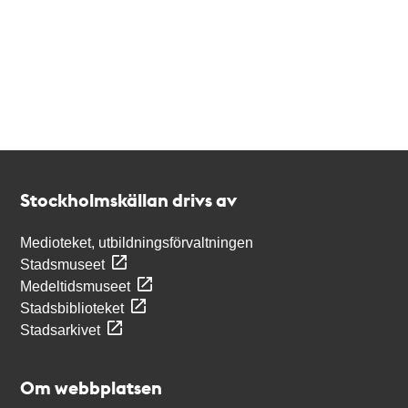
Kontakt
Stockholmskällan
Stockholmskällan drivs av
Medioteket, utbildningsförvaltningen
Stadsmuseet
Medeltidsmuseet
Stadsbiblioteket
Stadsarkivet
Om webbplatsen