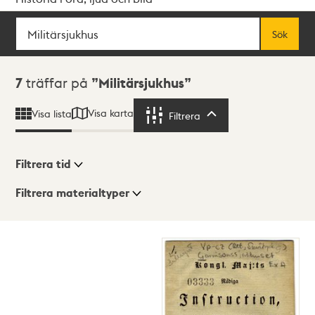
Sök
Fritextsök
Sök
Sökresultat
7
träffar på
Militärsjukhus
Visa karta
Visa lista
Filtrera
Filtrera
Filtrera tid
Filtrera materialtyper
Visningsläge
Totalt
7
träffar
Lista
Karta