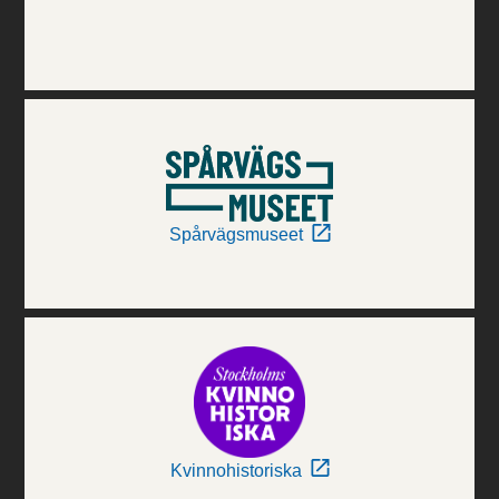
Spårvägsmuseet
Kvinnohistoriska