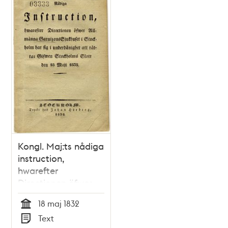
Kongl. Maj:ts nådiga
instruction,
hwarefter
Directionen öfwer
Allmänna
18 maj 1832
Garnisonssjukhuset i
Tid
Text
Stockholm har sig i