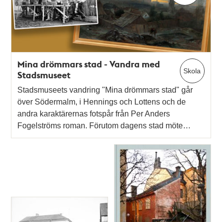
teman
Mina drömmars stad - Vandra med
Skola
Stadsmuseet
Stadsmuseets vandring "Mina drömmars stad" går
över Södermalm, i Hennings och Lottens och de
andra karaktärernas fotspår från Per Anders
Fogelströms roman. Förutom dagens stad möte…