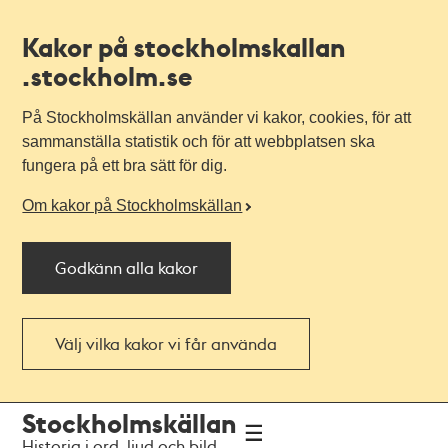
Kakor på stockholmskallan
.stockholm.se
På Stockholmskällan använder vi kakor, cookies, för att
sammanställa statistik och för att webbplatsen ska
fungera på ett bra sätt för dig.
Om kakor på Stockholmskällan
Godkänn alla kakor
Välj vilka kakor vi får använda
Till
Till
Stockholmskällan
navigationen
huvudinnehållet
Historia i ord, ljud och bild