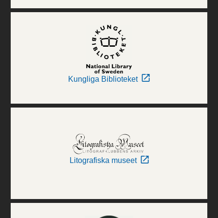
Kungliga Biblioteket
Litografiska museet