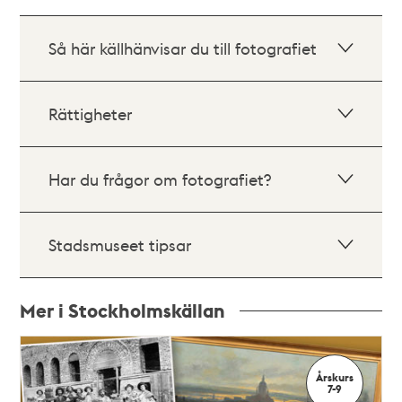
Så här källhänvisar du till fotografiet
Rättigheter
Har du frågor om fotografiet?
Stadsmuseet tipsar
Mer i Stockholmskällan
Relaterade
poster
Årskurs
och
7-9