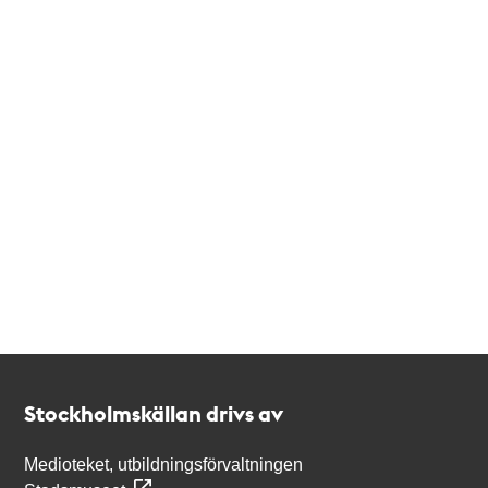
Kontakt
Stockholmskällan
Stockholmskällan drivs av
Medioteket, utbildningsförvaltningen