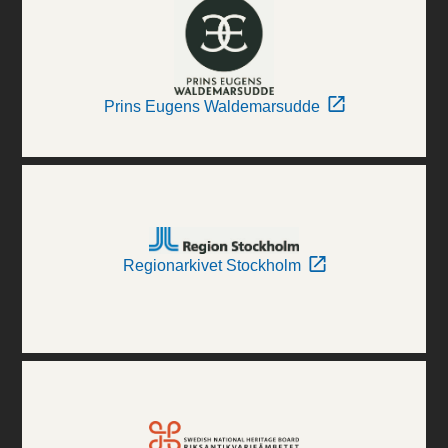
Prins Eugens Waldemarsudde
Regionarkivet Stockholm