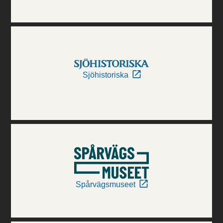
Sjöhistoriska
Spårvägsmuseet