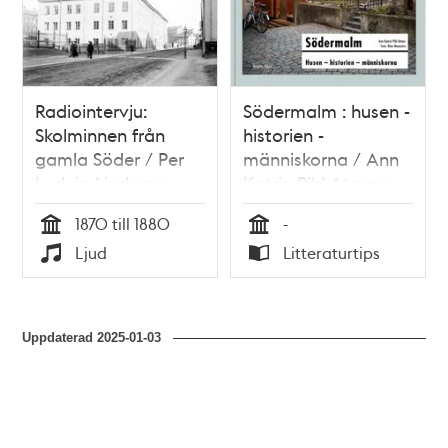
Radiointervju:
Södermalm : husen -
Skolminnen från
historien -
gamla Söder / Per
människorna / Ann
Ludvig Lindgren
Katrin Pihl Atmer ;
foto: Nino Monastra
1870 till 1880
-
Tid
Tid
Ljud
Litteraturtips
Typ
Typ
Uppdaterad
2025-01-03