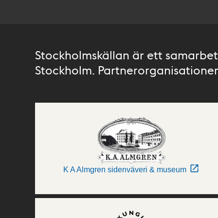
Stockholmskällan är ett samarbete
Stockholm. Partnerorganisationer 
K A Almgren sidenväveri & museum