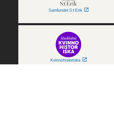
Samfundet S:t Erik
Kvinnohistoriska
Världskulturmuseerna