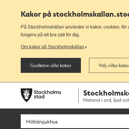
Kakor på stockholmskallan
.st
På Stockholmskällan använder vi kakor, cookies, för a
fungera på ett bra sätt för dig.
Om kakor på Stockholmskällan
Godkänn alla kakor
Välj vilka kak
Till
Till
Stockholmsk
navigationen
huvudinnehållet
Historia i ord, ljud oc
Sök
Fritextsök