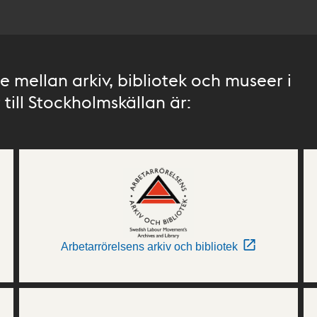
 mellan arkiv, bibliotek och museer i
till Stockholmskällan är:
Arbetarrörelsens arkiv och bibliotek