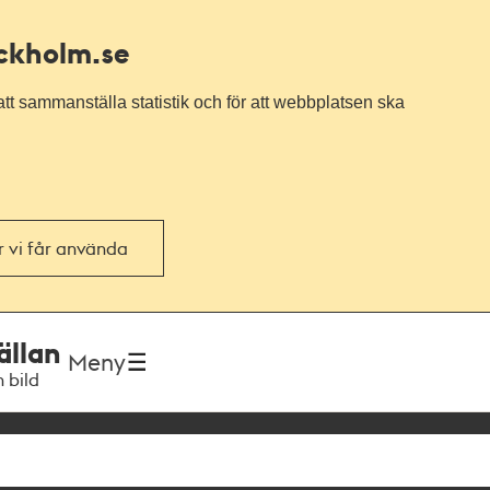
ockholm.se
tt sammanställa statistik och för att webbplatsen ska
or vi får använda
ällan
Meny
h bild