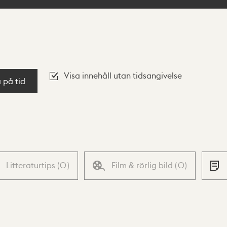
Visa innehåll utan tidsangivelse
a på tid
Litteraturtips
(
0
)
Film & rörlig bild
(
0
)