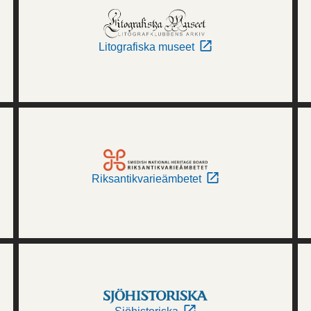
Litografiska museet
Riksantikvarieämbetet