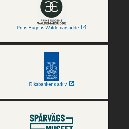
Prins Eugens Waldemarsudde
Riksbankens arkiv