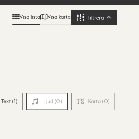
Visa karta
Visa lista
Filtrera
Filtrera
Text
(
1
)
Ljud
(
0
)
Karta
(
0
)