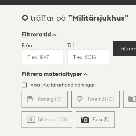
0
Militärsjukhus
träffar på
Sökresultat
Filtrera tid
Från
Till
Visningsläge
Filtrer
Filtrera materialtyper
Lista
Karta
Visa inte lärarhandledningar
Ritning
(
0
)
Föremål
(
0
)
Bildkonst
(
0
)
Foto
(
5
)