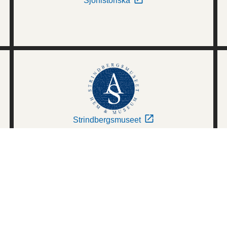
Sjöhistoriska
Strindbergsmuseet