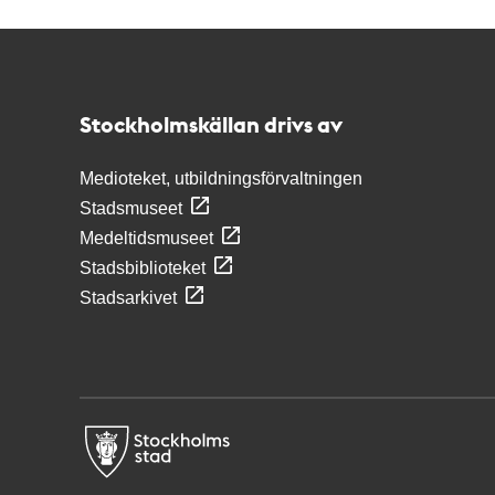
Kontakt
Stockholmskällan
Stockholmskällan drivs av
Medioteket, utbildningsförvaltningen
Stadsmuseet
Medeltidsmuseet
Stadsbiblioteket
Stadsarkivet