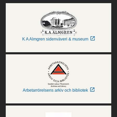
K A Almgren sidenväveri & museum
Arbetarrörelsens arkiv och bibliotek