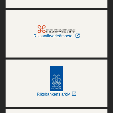
Riksantikvarieämbetet
Riksbankens arkiv