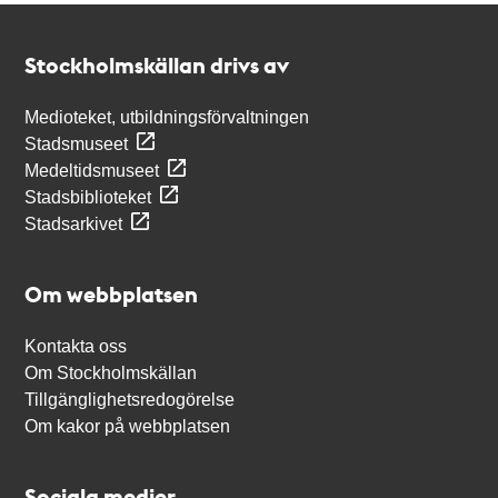
Kontakt
Stockholmskällan
Stockholmskällan drivs av
Medioteket, utbildningsförvaltningen
Stadsmuseet
Medeltidsmuseet
Stadsbiblioteket
Stadsarkivet
Om webbplatsen
Kontakta oss
Om Stockholmskällan
Tillgänglighetsredogörelse
Om kakor på webbplatsen
Sociala medier