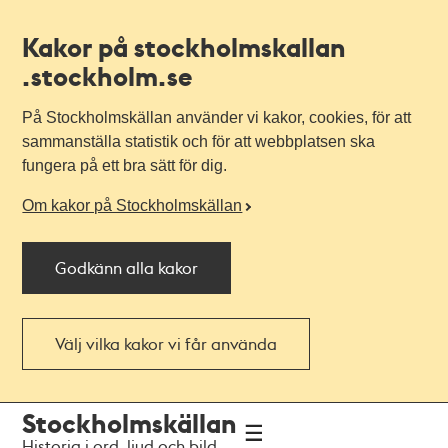
Kakor på stockholmskallan
.stockholm.se
På Stockholmskällan använder vi kakor, cookies, för att
sammanställa statistik och för att webbplatsen ska
fungera på ett bra sätt för dig.
Om kakor på Stockholmskällan
Godkänn alla kakor
Välj vilka kakor vi får använda
Till
Till
Stockholmskällan
navigationen
huvudinnehållet
Historia i ord, ljud och bild