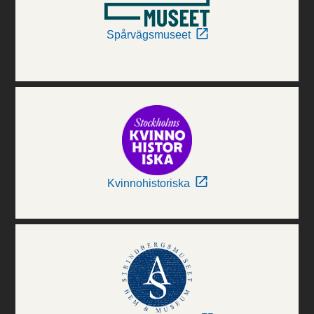
Spårvägsmuseet
Kvinnohistoriska