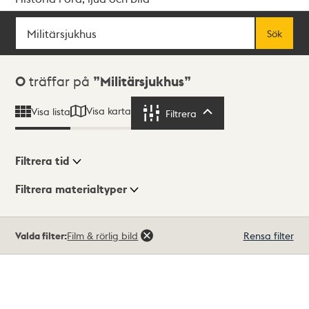
Sök
Fritextsök
Sök
Sökresultat
0
träffar på
Militärsjukhus
Visa karta
Visa lista
Filtrera
Filtrera
Filtrera tid
Filtrera materialtyper
Visningsläge
Totalt
Valda filter:
Film & rörlig bild
Rensa filter
0
träffar
Lista
Karta