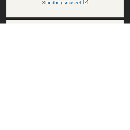
Strindbergsmuseet
Thielska Galleriet
Världskulturmuseerna