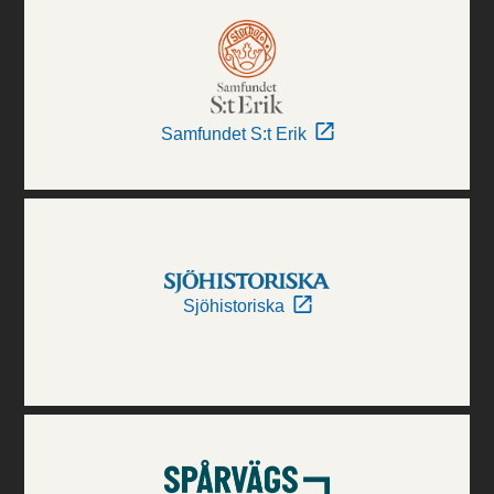
Samfundet S:t Erik
Sjöhistoriska