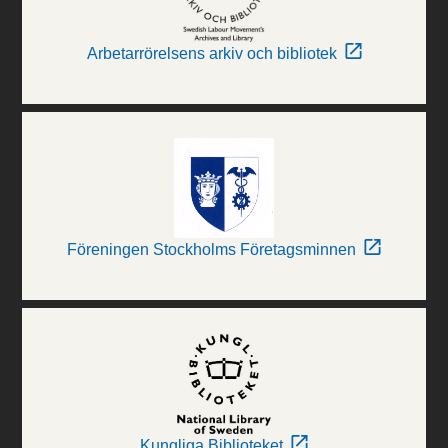
Arbetarrörelsens arkiv och bibliotek
Föreningen Stockholms Företagsminnen
Kungliga Biblioteket