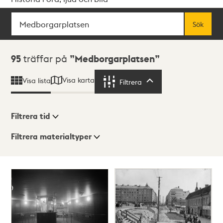
Sök
Fritextsök
Sök
Sökresultat
95
träffar på
Medborgarplatsen
Visa karta
Visa lista
Filtrera
Filtrera
Filtrera tid
Filtrera materialtyper
Visningsläge
Totalt
95
träffar
Lista
Karta