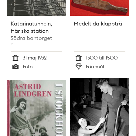
Katarinatunneln,
Medeltida klappträ
Här ska station
Södra bantorget
ligga
31 maj 1932
1300 till 1500
Tid
Tid
Foto
Föremål
Typ
Typ