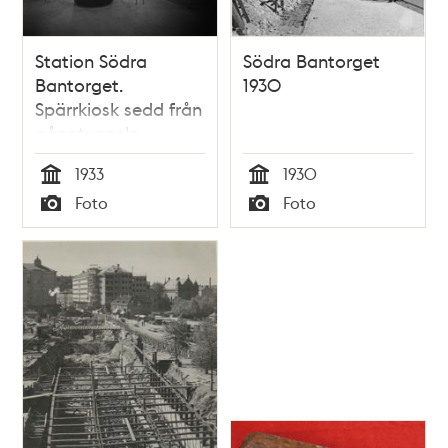
Station Södra
Södra Bantorget
Bantorget.
1930
Spärrkiosk sedd från
gångtunneln
1933
1930
Tid
Tid
Foto
Foto
Typ
Typ