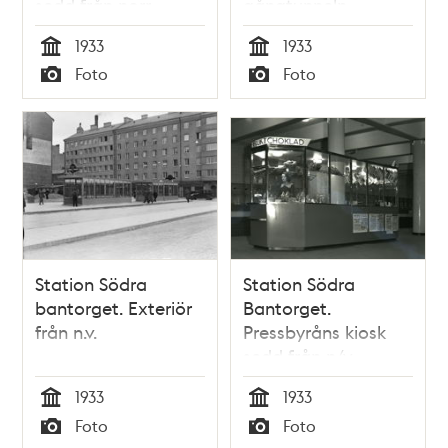
sedd från norr
gångtunneln
1933
1933
Tid
Tid
Foto
Foto
Typ
Typ
Station Södra
Station Södra
bantorget. Exteriör
Bantorget.
från n.v.
Pressbyråns kiosk
sedd från n/v
1933
1933
Tid
Tid
Foto
Foto