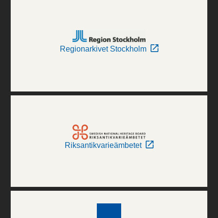
Regionarkivet Stockholm
Riksantikvarieämbetet