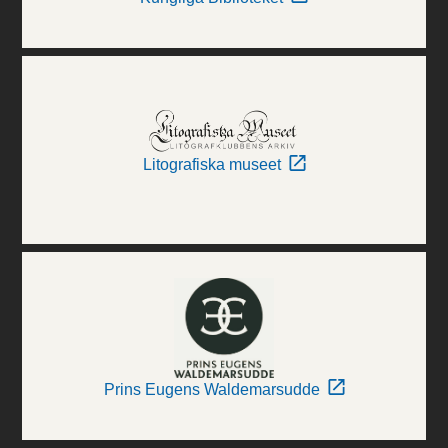
Litografiska museet
Prins Eugens Waldemarsudde