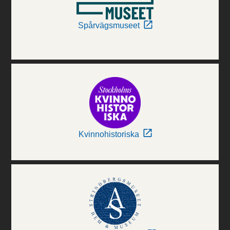
Spårvägsmuseet
Kvinnohistoriska