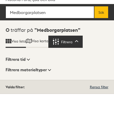
Sök
Fritextsök
Sök
Sökresultat
0
träffar på
Medborgarplatsen
Visa karta
Visa lista
Filtrera
Filtrera
Filtrera tid
Filtrera materialtyper
Visningsläge
Totalt
Valda filter:
Rensa filter
0
träffar
Lista
Karta