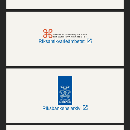
Riksantikvarieämbetet
Riksbankens arkiv