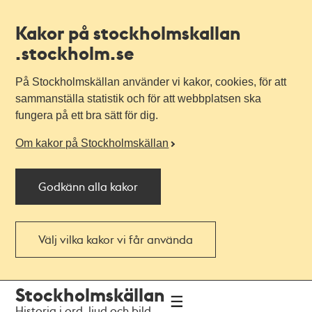
Kakor på stockholmskallan
.stockholm.se
På Stockholmskällan använder vi kakor, cookies, för att
sammanställa statistik och för att webbplatsen ska
fungera på ett bra sätt för dig.
Om kakor på Stockholmskällan
Godkänn alla kakor
Välj vilka kakor vi får använda
Till
Till
Stockholmskällan
navigationen
huvudinnehållet
Historia i ord, ljud och bild