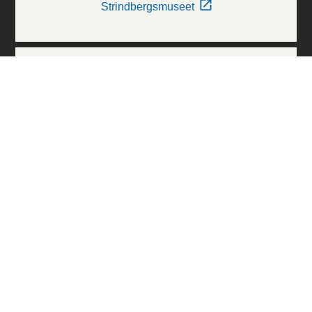
Strindbergsmuseet
Thielska Galleriet
Världskulturmuseerna