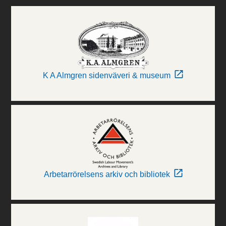
K A Almgren sidenväveri & museum
Arbetarrörelsens arkiv och bibliotek