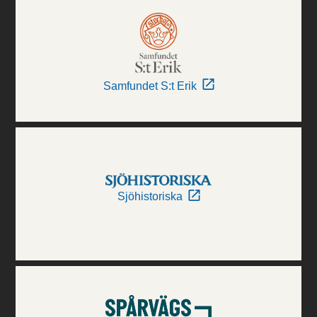
Samfundet S:t Erik
Sjöhistoriska