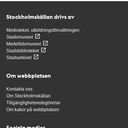
Kontakt
Stockholmskällan
Stockholmskällan drivs av
Medioteket, utbildningsförvaltningen
Stadsmuseet
Medeltidsmuseet
Stadsbiblioteket
Stadsarkivet
Om webbplatsen
Kontakta oss
Om Stockholmskällan
Tillgänglighetsredogörelse
Om kakor på webbplatsen
Sociala medier