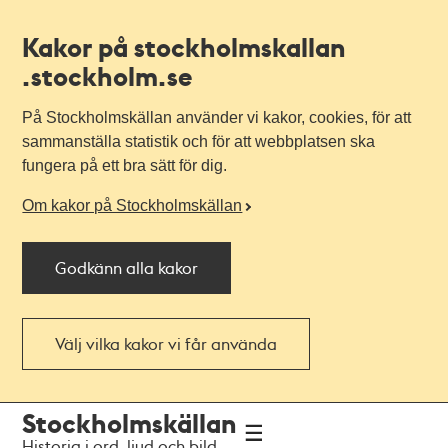
Kakor på stockholmskallan
.stockholm.se
På Stockholmskällan använder vi kakor, cookies, för att
sammanställa statistik och för att webbplatsen ska
fungera på ett bra sätt för dig.
Om kakor på Stockholmskällan
Godkänn alla kakor
Välj vilka kakor vi får använda
Till
Till
Stockholmskällan
navigationen
huvudinnehållet
Historia i ord, ljud och bild