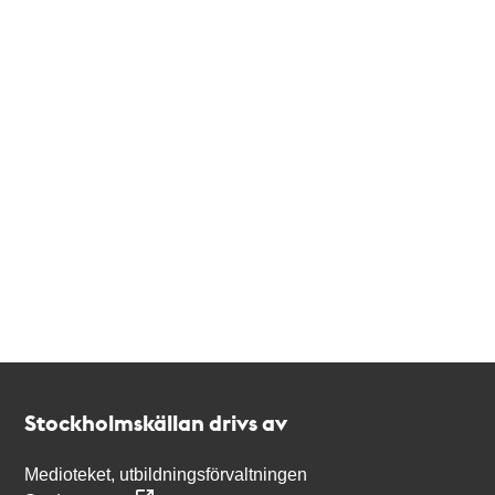
Kontakt
Stockholmskällan
Stockholmskällan drivs av
Medioteket, utbildningsförvaltningen