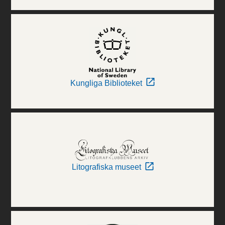
Kungliga Biblioteket
Litografiska museet