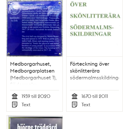
Medborgarhuset,
Förteckning över
Medborgarplatsen
skönlitterära
(Medborgarhuset 1),
södermalmsskildringar
Södermalm
1939 till 2020
1670 till 2011
Tid
Tid
Text
Text
Typ
Typ