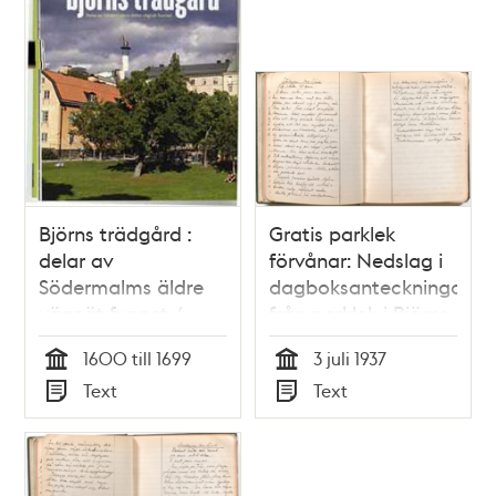
Björns trädgård :
Gratis parklek
delar av
förvånar: Nedslag i
Södermalms äldre
dagboksanteckningar
vägnät funnet /
från parklek i Björns
text: Helena Fennö
trädgård sommaren
1600 till 1699
3 juli 1937
1937
Tid
Tid
Text
Text
Typ
Typ