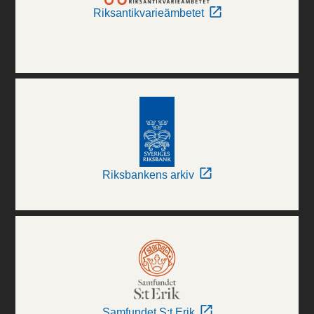
Riksantikvarieämbetet
Riksbankens arkiv
Samfundet S:t Erik