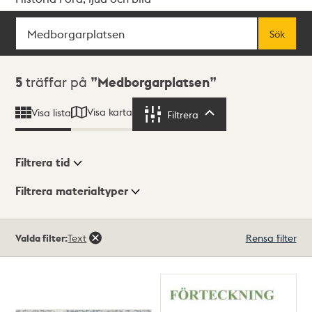
Sök
Fritextsök
Sök
Sökresultat
5
träffar på
Medborgarplatsen
Visa karta
Visa lista
Filtrera
Filtrera
Filtrera tid
Filtrera materialtyper
Visningsläge
Totalt
Valda filter:
Text
Rensa filter
5
träffar
Lista
Karta