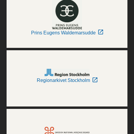
Prins Eugens Waldemarsudde
Regionarkivet Stockholm