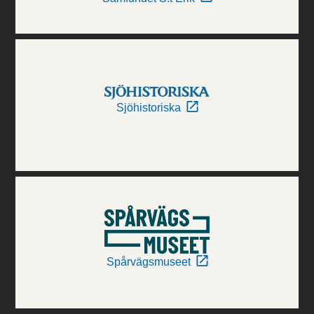
Sjöhistoriska
Spårvägsmuseet