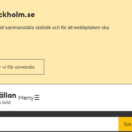
ockholm.se
tt sammanställa statistik och för att webbplatsen ska
or vi får använda
ällan
Meny
h bild
Sök