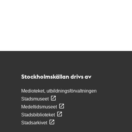
Kontakt
Stockholmskällan
Stockholmskällan drivs av
Medioteket, utbildningsförvaltningen
Stadsmuseet
Medeltidsmuseet
Stadsbiblioteket
Stadsarkivet