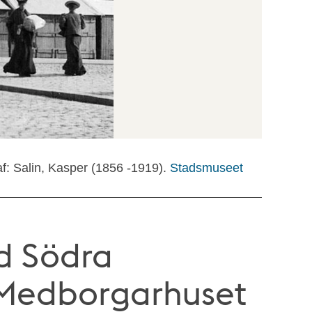
f: Salin, Kasper (1856 -1919).
Stadsmuseet
d Södra
 Medborgarhuset