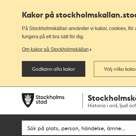
Kakor på stockholmskallan
.st
På Stockholmskällan använder vi kakor, cookies, för a
fungera på ett bra sätt för dig.
Om kakor på Stockholmskällan
Godkänn alla kakor
Välj vilka kak
Till
Till
Stockholmsk
navigationen
huvudinnehållet
Historia i ord, ljud oc
Fritextsök