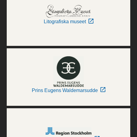
Litografiska museet
Prins Eugens Waldemarsudde