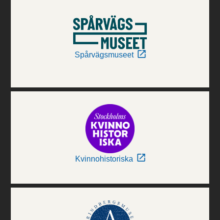
Spårvägsmuseet
Kvinnohistoriska