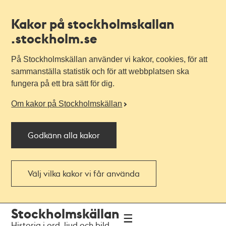
Kakor på stockholmskallan
.stockholm.se
På Stockholmskällan använder vi kakor, cookies, för att
sammanställa statistik och för att webbplatsen ska
fungera på ett bra sätt för dig.
Om kakor på Stockholmskällan
Godkänn alla kakor
Välj vilka kakor vi får använda
Till
Till
Stockholmskällan
navigationen
huvudinnehållet
Historia i ord, ljud och bild