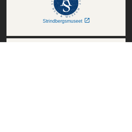
Strindbergsmuseet
Thielska Galleriet
Världskulturmuseerna