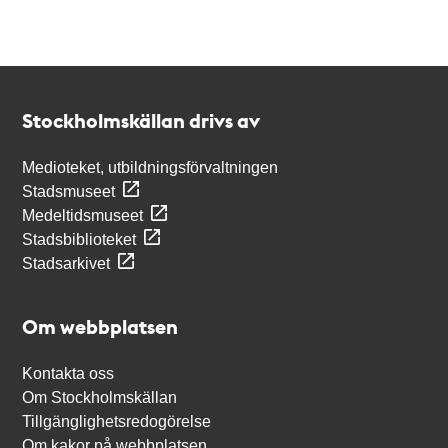
Kontakt
Stockholmskällan
Stockholmskällan drivs av
Medioteket, utbildningsförvaltningen
Stadsmuseet
Medeltidsmuseet
Stadsbiblioteket
Stadsarkivet
Om webbplatsen
Kontakta oss
Om Stockholmskällan
Tillgänglighetsredogörelse
Om kakor på webbplatsen