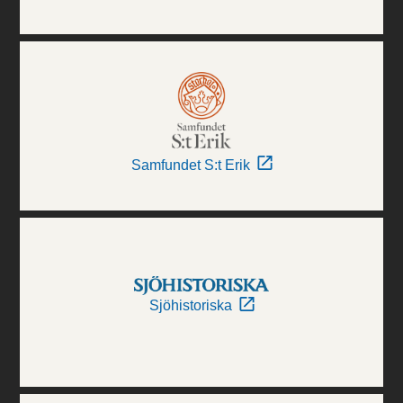
Samfundet S:t Erik
Sjöhistoriska