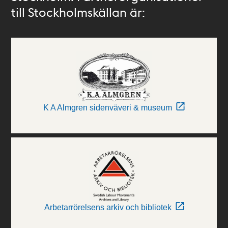
till Stockholmskällan är:
K A Almgren sidenväveri & museum
Arbetarrörelsens arkiv och bibliotek