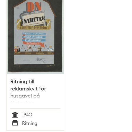
Ritning till
reklamskylt för
husgavel på
Götgatan
1940
Tid
Ritning
Typ