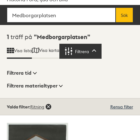
Sök
Fritextsök
Sök
Sökresultat
1
träff på
Medborgarplatsen
Visa karta
Visa lista
Filtrera
Filtrera
Filtrera tid
Filtrera materialtyper
Visningsläge
Totalt
Valda filter:
Ritning
Rensa filter
1
träffar
Lista
Karta