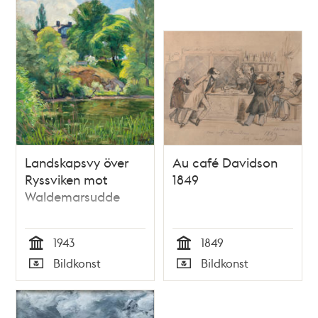
Landskapsvy över
Au café Davidson
Ryssviken mot
1849
Waldemarsudde
1943
1849
Tid
Tid
Bildkonst
Bildkonst
Typ
Typ