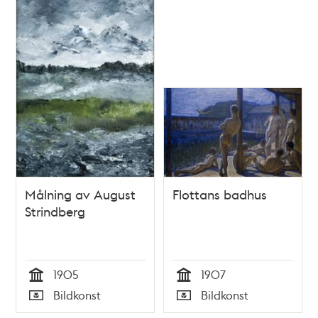
Målning av August
Flottans badhus
Strindberg
1905
1907
Tid
Tid
Bildkonst
Bildkonst
Typ
Typ