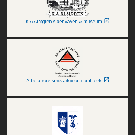
K A Almgren sidenväveri & museum
Arbetarrörelsens arkiv och bibliotek