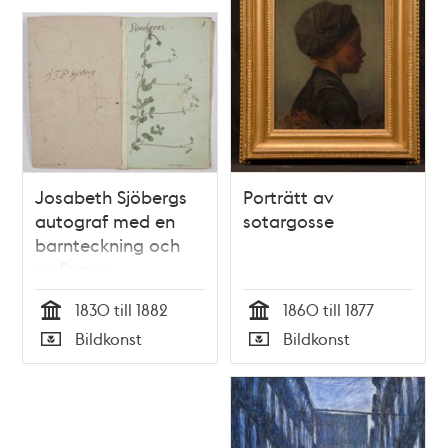
Josabeth Sjöbergs
Porträtt av
autograf med en
sotargosse
barnteckning och
en linnea
1830 till 1882
1860 till 1877
Tid
Tid
Bildkonst
Bildkonst
Typ
Typ