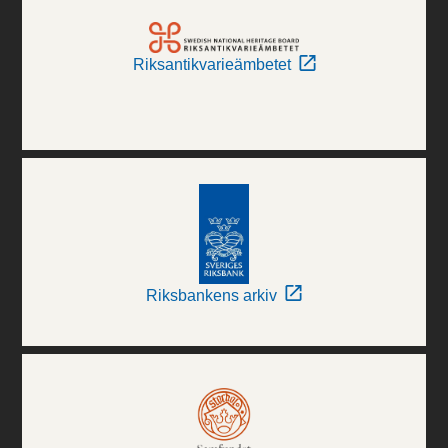
Riksantikvarieämbetet
Riksbankens arkiv