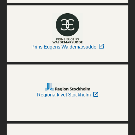
Prins Eugens Waldemarsudde
Regionarkivet Stockholm