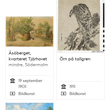
Åsöberget,
kvarteret Tjärhovet
Örn på tallgren
mindre, Södermalm
19 september
Tid
1901
1911
Tid
Bildkonst
Bildkonst
Typ
Typ