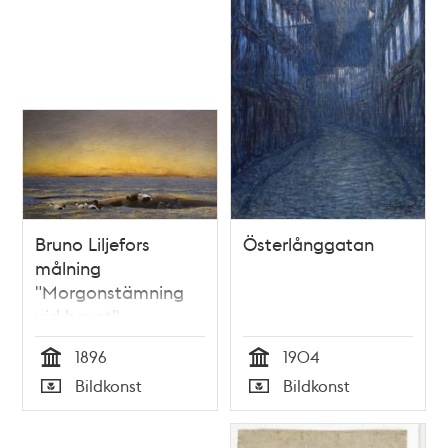
Bruno Liljefors
Österlånggatan
målning
"Morgonstämning
vid havet"
1896
1904
Tid
Tid
Bildkonst
Bildkonst
Typ
Typ