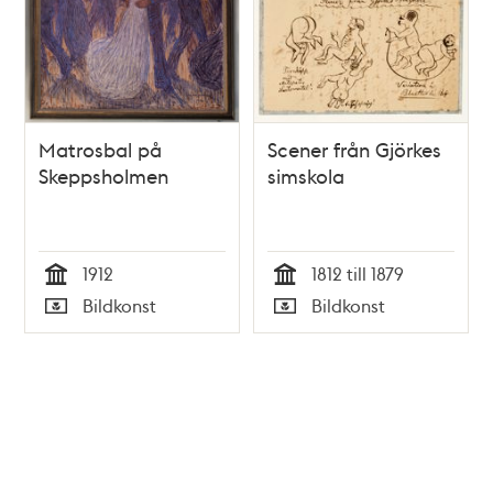
Matrosbal på
Scener från Gjörkes
Skeppsholmen
simskola
1912
1812 till 1879
Tid
Tid
Bildkonst
Bildkonst
Typ
Typ
Tidigare