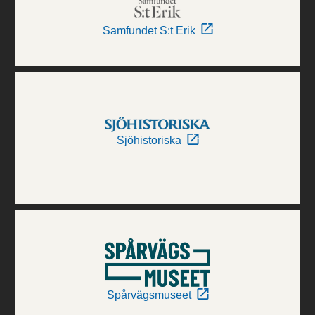
Samfundet S:t Erik
Sjöhistoriska
Spårvägsmuseet