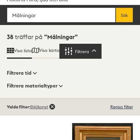
Sök
Fritextsök
Sök
Sökresultat
38
träffar på
Målningar
Visa karta
Visa lista
Filtrera
Filtrera
Filtrera tid
Filtrera materialtyper
Visningsläge
Totalt
Valda filter:
Bildkonst
Rensa filter
38
träffar
Lista
Karta