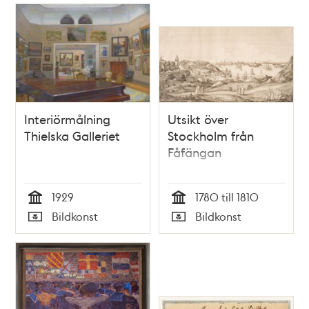
Interiörmålning
Utsikt över
Thielska Galleriet
Stockholm från
Fåfängan
1929
1780 till 1810
Tid
Tid
Bildkonst
Bildkonst
Typ
Typ