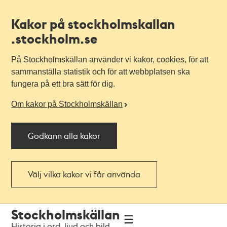
Kakor på stockholmskallan
.stockholm.se
På Stockholmskällan använder vi kakor, cookies, för att
sammanställa statistik och för att webbplatsen ska
fungera på ett bra sätt för dig.
Om kakor på Stockholmskällan
Godkänn alla kakor
Välj vilka kakor vi får använda
Till
Till
Stockholmskällan
navigationen
huvudinnehållet
Historia i ord, ljud och bild