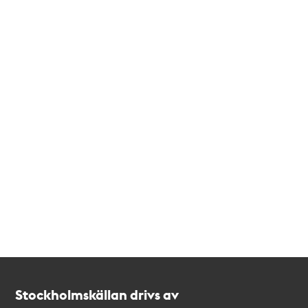
Kontakt
Stockholmskällan
Stockholmskällan drivs av