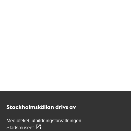
Kontakt
Stockholmskällan
Stockholmskällan drivs av
Medioteket, utbildningsförvaltningen
Stadsmuseet