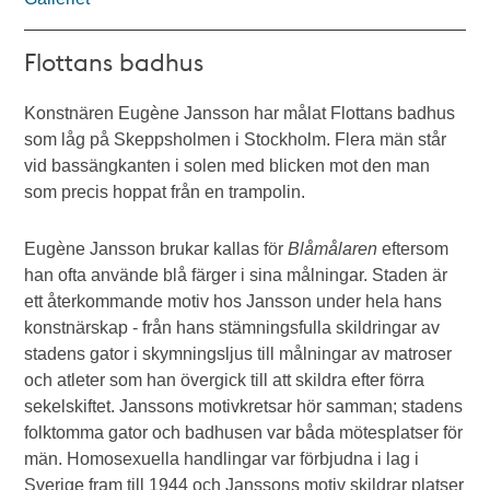
Flottans badhus
Konstnären Eugène Jansson har målat Flottans badhus
som låg på Skeppsholmen i Stockholm. Flera män står
vid bassängkanten i solen med blicken mot den man
som precis hoppat från en trampolin.
Eugène Jansson brukar kallas för
Blåmålaren
eftersom
han ofta använde blå färger i sina målningar. Staden är
ett återkommande motiv hos Jansson under hela hans
konstnärskap - från hans stämningsfulla skildringar av
stadens gator i skymningsljus till målningar av matroser
och atleter som han övergick till att skildra efter förra
sekelskiftet. Janssons motivkretsar hör samman; stadens
folktomma gator och badhusen var båda mötesplatser för
män. Homosexuella handlingar var förbjudna i lag i
Sverige fram till 1944 och Janssons motiv skildrar platser