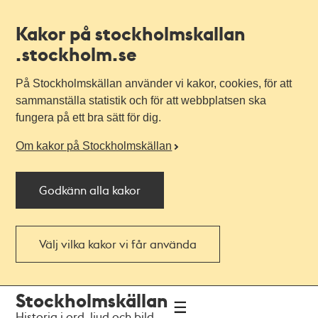
Kakor på stockholmskallan
.stockholm.se
På Stockholmskällan använder vi kakor, cookies, för att
sammanställa statistik och för att webbplatsen ska
fungera på ett bra sätt för dig.
Om kakor på Stockholmskällan
Godkänn alla kakor
Välj vilka kakor vi får använda
Till
Till
Stockholmskällan
navigationen
huvudinnehållet
Historia i ord, ljud och bild