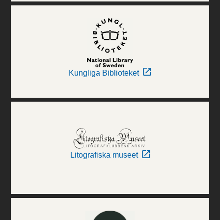
Kungliga Biblioteket
Litografiska museet