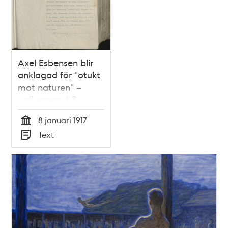
Axel Esbensen blir
anklagad för "otukt
mot naturen" –
polisrapport 8
januari 1917
8 januari 1917
Tid
Text
Typ