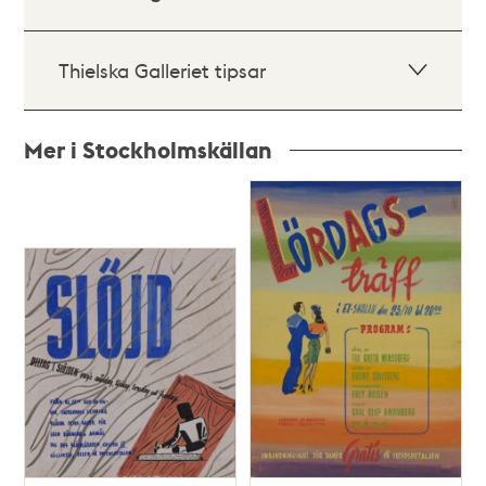
Thielska Galleriet tipsar
Mer i Stockholmskällan
Relaterade
poster
och
teman