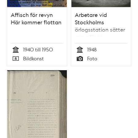
Affisch för revyn
Arbetare vid
Här kommer flottan
Stockholms
örlogsstation sätter
upp pjäsen
"Vårknas"
1940 till 1950
1948
Tid
Tid
Bildkonst
Foto
Typ
Typ