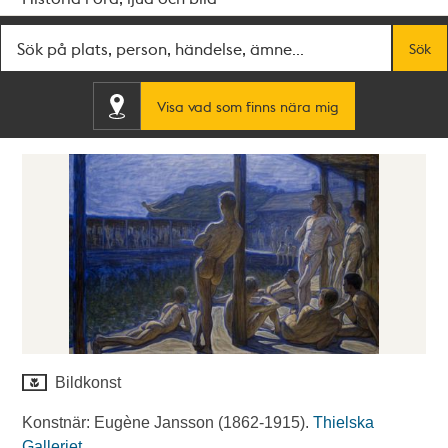
Fritextsök
Sök
Visa vad som finns nära mig
Bildkonst
Konstnär: Eugène Jansson (1862-1915).
Thielska
Galleriet