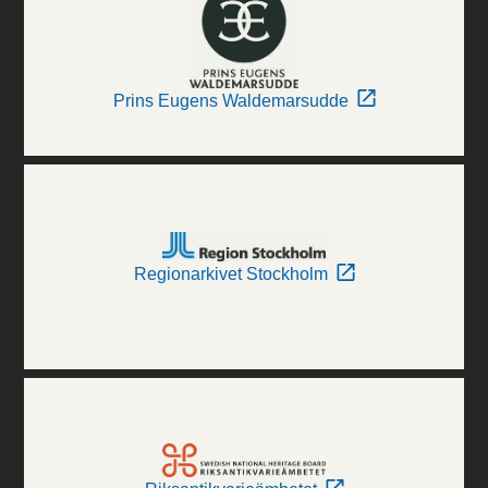
Prins Eugens Waldemarsudde
Regionarkivet Stockholm