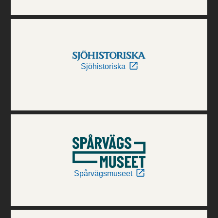
Sjöhistoriska
Spårvägsmuseet