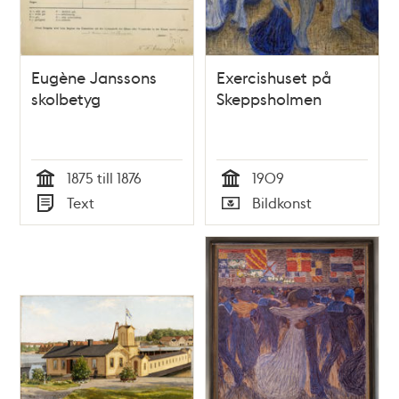
Eugène Janssons
Exercishuset på
skolbetyg
Skeppsholmen
1875 till 1876
1909
Tid
Tid
Text
Bildkonst
Typ
Typ