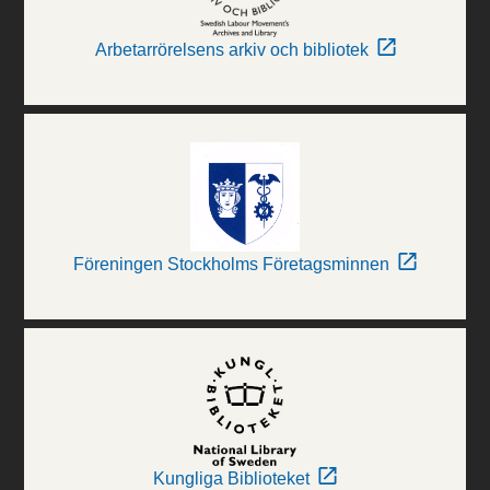
Arbetarrörelsens arkiv och bibliotek
Föreningen Stockholms Företagsminnen
Kungliga Biblioteket