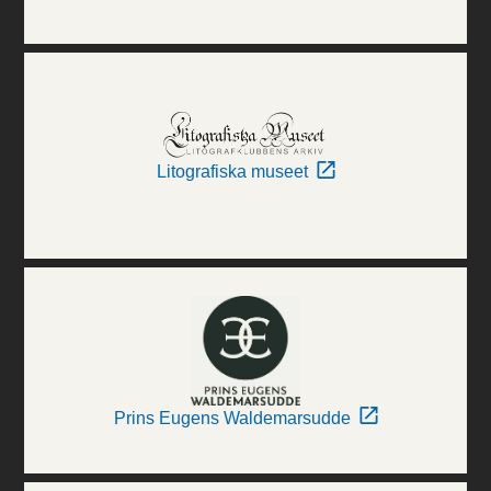
Litografiska museet
Prins Eugens Waldemarsudde