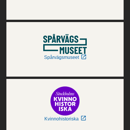
Spårvägsmuseet
Kvinnohistoriska