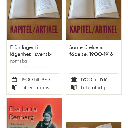
Från läger till
Samerörelsens
lägenhet : svensk-
födelse, 1900-1916
romska
levnadsberättelser
om livets villkor /
1500 till 1970
1900 till 1916
Lotta Fernstål,
Tid
Tid
Litteraturtips
Litteraturtips
Charlotte Hyltén-
Typ
Typ
Cavallius