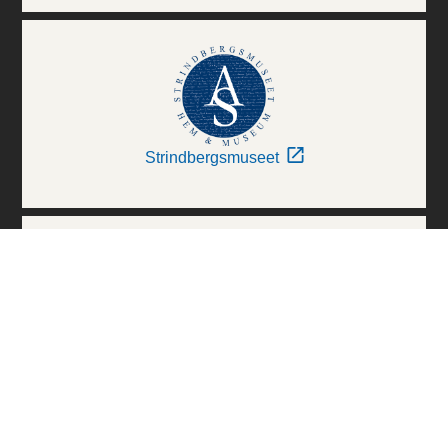
Strindbergsmuseet
Thielska Galleriet