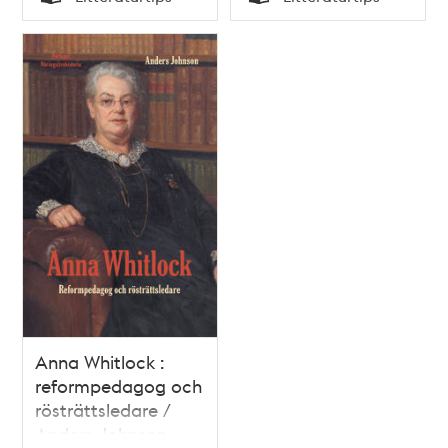
Typ
Typ
Anna Whitlock :
reformpedagog och
rösträttsledare /
Anders Johnson