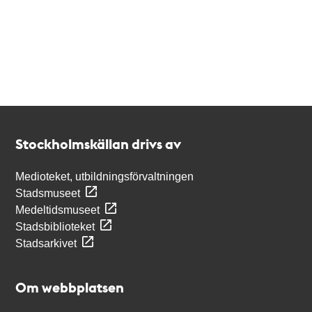
Kontakt
Stockholmskällan
Stockholmskällan drivs av
Medioteket, utbildningsförvaltningen
Stadsmuseet
Medeltidsmuseet
Stadsbiblioteket
Stadsarkivet
Om webbplatsen