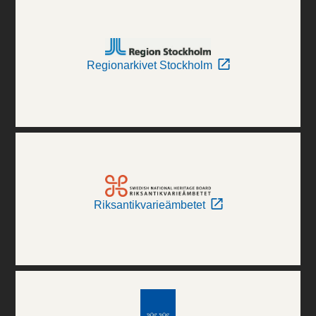
Regionarkivet Stockholm
Riksantikvarieämbetet