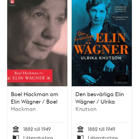
Boel Hackman om
Den besvärliga Elin
Elin Wägner / Boel
Wägner / Ulrika
Hackman
Knutson
1882 till 1949
1882 till 1949
Tid
Tid
Litteraturtips
Litteraturtips