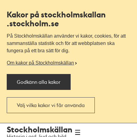
Kakor på stockholmskallan
.stockholm.se
På Stockholmskällan använder vi kakor, cookies, för att
sammanställa statistik och för att webbplatsen ska
fungera på ett bra sätt för dig.
Om kakor på Stockholmskällan
Godkänn alla kakor
Välj vilka kakor vi får använda
Till
Till
Stockholmskällan
navigationen
huvudinnehållet
Historia i ord, ljud och bild