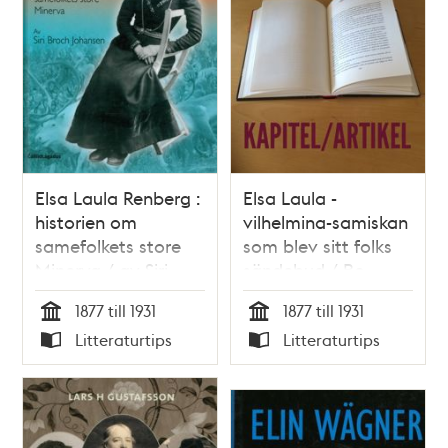
Elsa Laula Renberg :
Elsa Laula -
historien om
vilhelmina-samiskan
samefolkets store
som blev sitt folks
Minerva / av Siri
sändebud / Bo
Broch Johansen
Lundmark
1877 till 1931
1877 till 1931
Tid
Tid
Litteraturtips
Litteraturtips
Typ
Typ