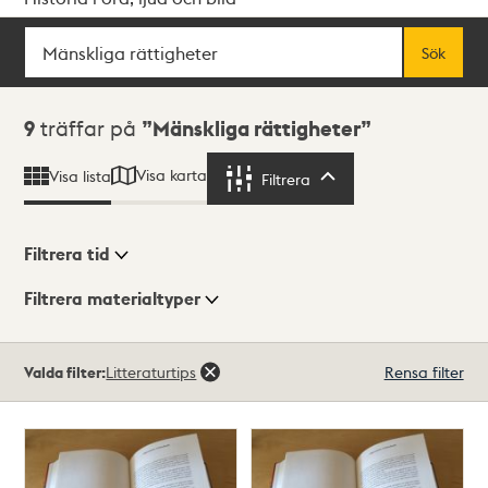
Sök
Fritextsök
Sök
Sökresultat
9
träffar på
Mänskliga rättigheter
Visa karta
Visa lista
Filtrera
Filtrera
Filtrera tid
Filtrera materialtyper
Visningsläge
Totalt
Valda filter:
Litteraturtips
Rensa filter
9
träffar
Lista
Karta