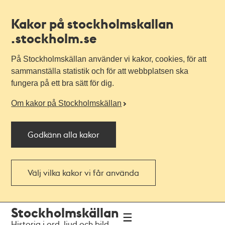
Kakor på stockholmskallan
.stockholm.se
På Stockholmskällan använder vi kakor, cookies, för att
sammanställa statistik och för att webbplatsen ska
fungera på ett bra sätt för dig.
Om kakor på Stockholmskällan
Godkänn alla kakor
Välj vilka kakor vi får använda
Till
Till
Stockholmskällan
navigationen
huvudinnehållet
Historia i ord, ljud och bild