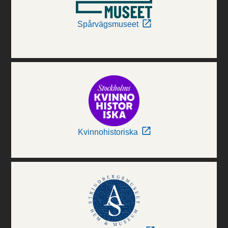
Spårvägsmuseet
Kvinnohistoriska