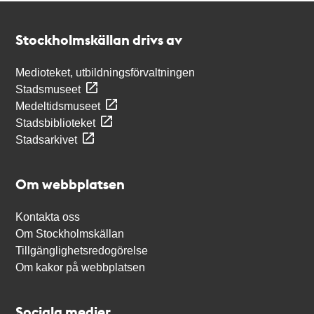
Kontakt
Stockholmskällan
Stockholmskällan drivs av
Medioteket, utbildningsförvaltningen
Stadsmuseet
Medeltidsmuseet
Stadsbiblioteket
Stadsarkivet
Om webbplatsen
Kontakta oss
Om Stockholmskällan
Tillgänglighetsredogörelse
Om kakor på webbplatsen
Sociala medier