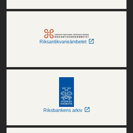
Riksantikvarieämbetet
Riksbankens arkiv