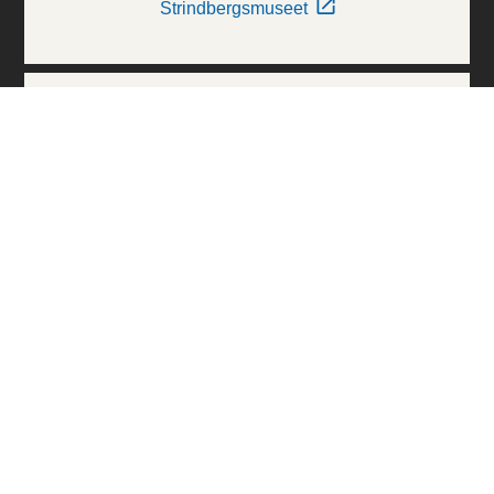
Strindbergsmuseet
Thielska Galleriet
Världskulturmuseerna