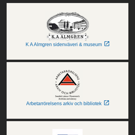
K A Almgren sidenväveri & museum
Arbetarrörelsens arkiv och bibliotek