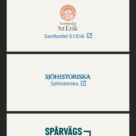
Samfundet S:t Erik
Sjöhistoriska