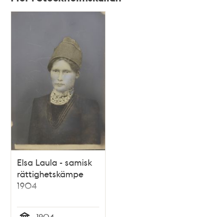
Relaterade
poster
och
teman
Elsa Laula - samisk
rättighetskämpe
1904
1904