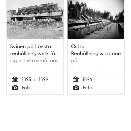
Svinen på Lövsta
Östra
renhållningsverk får
Renhållningsstationen
sig ett skrovmål när
på
sopvagnar lossas
Ruddammsvägen
1895 till 1899
1896
Tid
Tid
Foto
Foto
Typ
Typ