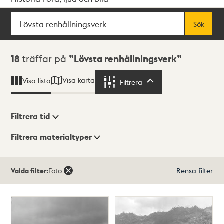
Sök
Fritextsök
Sök
Sökresultat
18
träffar på
Lövsta renhållningsverk
Visa karta
Visa lista
Filtrera
Filtrera
Filtrera tid
Filtrera materialtyper
Visningsläge
Totalt
Valda filter:
Foto
Rensa filter
18
träffar
Lista
Karta