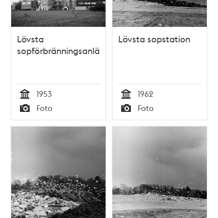
Lövsta
Lövsta sopstation
sopförbränningsanläggning
1953
1962
Tid
Tid
Foto
Foto
Typ
Typ