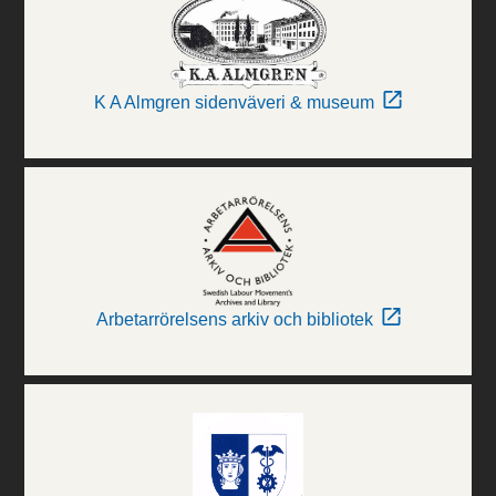
K A Almgren sidenväveri & museum
Arbetarrörelsens arkiv och bibliotek