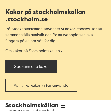
Kakor på stockholmskallan
.stockholm.se
På Stockholmskällan använder vi kakor, cookies, för att
sammanställa statistik och för att webbplatsen ska
fungera på ett bra sätt för dig.
Om kakor på Stockholmskällan
Godkänn alla kakor
Välj vilka kakor vi får använda
Till
Till
Stockholmskällan
navigationen
huvudinnehållet
Historia i ord, ljud och bild