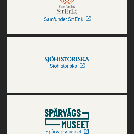
Samfundet S:t Erik
Sjöhistoriska
Spårvägsmuseet