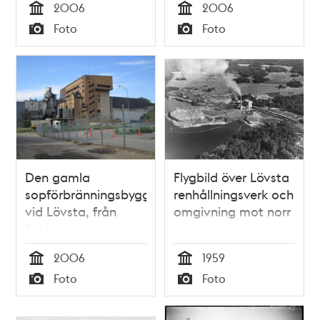
2006
2006
Tid
Tid
Foto
Foto
Typ
Typ
Den gamla
Flygbild över Lövsta
sopförbränningsbyggnaden
renhållningsverk och
vid Lövsta, från
omgivning mot norr
öster
2006
1959
Tid
Tid
Foto
Foto
Typ
Typ