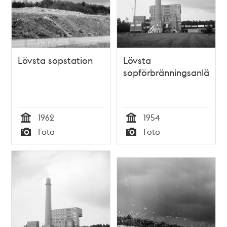
Lövsta sopstation
Lövsta
sopförbränningsanläggn
1962
1954
Tid
Tid
Foto
Foto
Typ
Typ