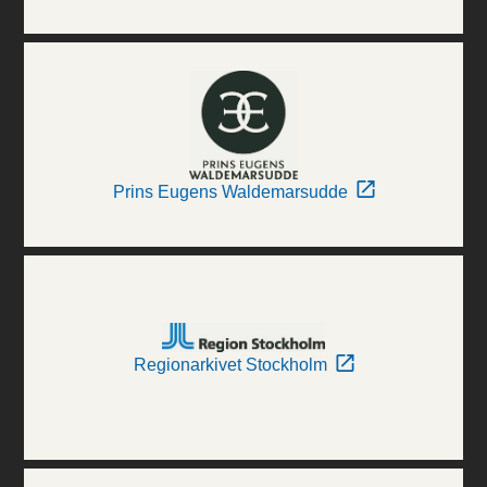
Prins Eugens Waldemarsudde
Regionarkivet Stockholm