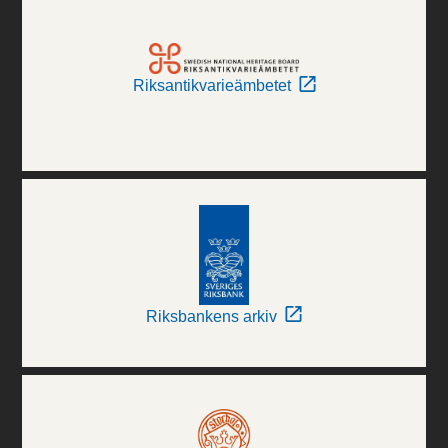
Riksantikvarieämbetet
Riksbankens arkiv