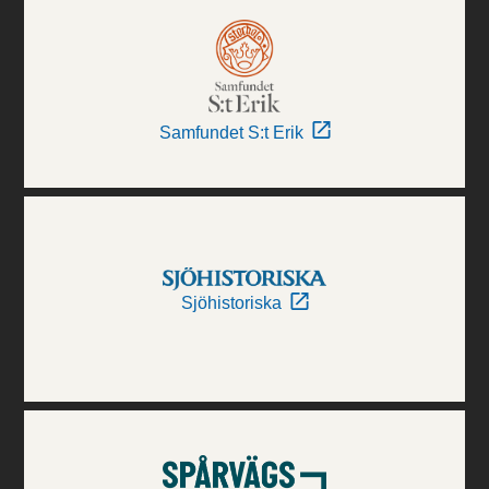
Samfundet S:t Erik
Sjöhistoriska