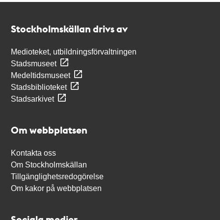
Kontakt
Stockholmskällan
Stockholmskällan drivs av
Medioteket, utbildningsförvaltningen
Stadsmuseet
Medeltidsmuseet
Stadsbiblioteket
Stadsarkivet
Om webbplatsen
Kontakta oss
Om Stockholmskällan
Tillgänglighetsredogörelse
Om kakor på webbplatsen
Sociala medier