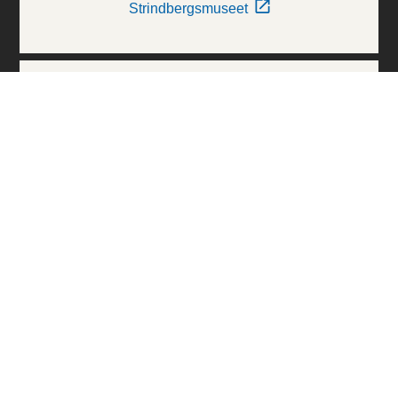
Strindbergsmuseet
Thielska Galleriet
Världskulturmuseerna