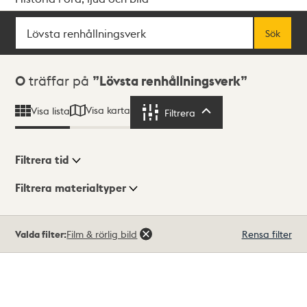
Sök
Fritextsök
Sök
Sökresultat
0
träffar på
Lövsta renhållningsverk
Visa karta
Visa lista
Filtrera
Filtrera
Filtrera tid
Filtrera materialtyper
Visningsläge
Totalt
Valda filter:
Film & rörlig bild
Rensa filter
0
träffar
Lista
Karta