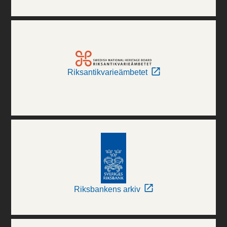
Riksantikvarieämbetet
Riksbankens arkiv