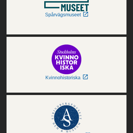
Spårvägsmuseet
Kvinnohistoriska