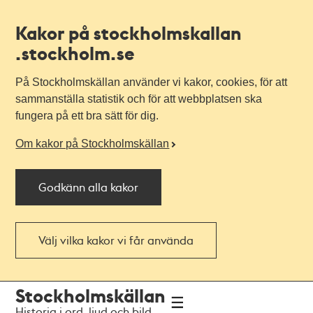
Kakor på stockholmskallan
.stockholm.se
På Stockholmskällan använder vi kakor, cookies, för att
sammanställa statistik och för att webbplatsen ska
fungera på ett bra sätt för dig.
Om kakor på Stockholmskällan
Godkänn alla kakor
Välj vilka kakor vi får använda
Till
Till
Stockholmskällan
navigationen
huvudinnehållet
Historia i ord, ljud och bild