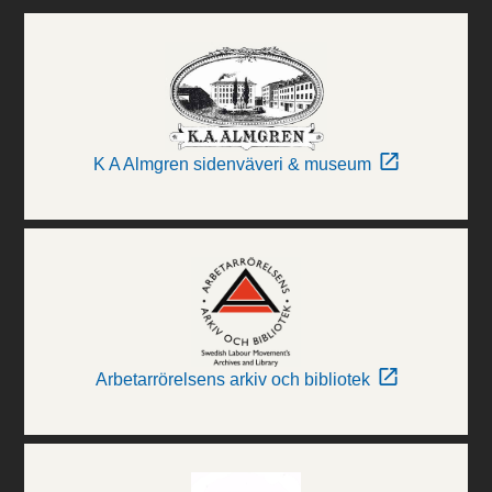
K A Almgren sidenväveri & museum
Arbetarrörelsens arkiv och bibliotek