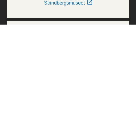
Strindbergsmuseet
Thielska Galleriet
Världskulturmuseerna