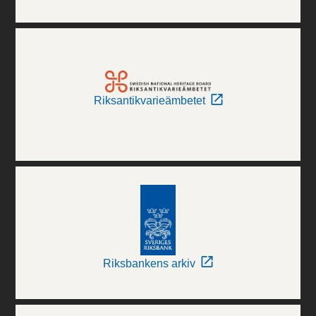
Riksantikvarieämbetet
Riksbankens arkiv