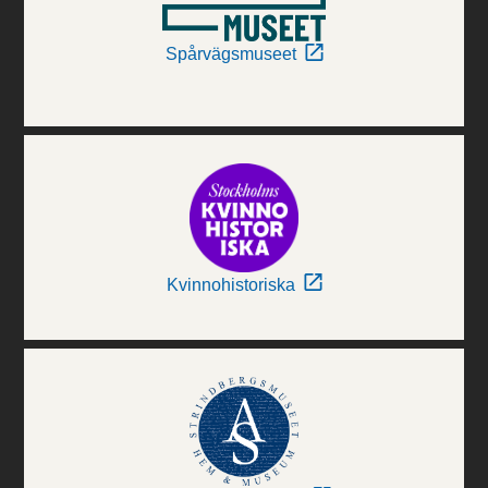
Spårvägsmuseet
Kvinnohistoriska