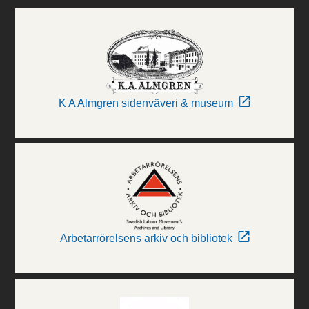
K A Almgren sidenväveri & museum
Arbetarrörelsens arkiv och bibliotek