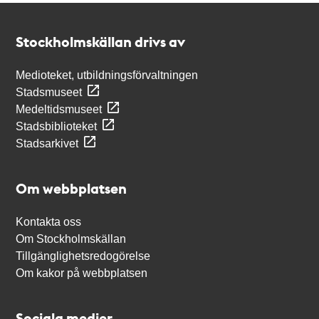
Kontakt
Stockholmskällan
Stockholmskällan drivs av
Medioteket, utbildningsförvaltningen
Stadsmuseet
Medeltidsmuseet
Stadsbiblioteket
Stadsarkivet
Om webbplatsen
Kontakta oss
Om Stockholmskällan
Tillgänglighetsredogörelse
Om kakor på webbplatsen
Sociala medier