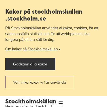
Kakor på stockholmskallan
.stockholm.se
På Stockholmskällan använder vi kakor, cookies, för att
sammanställa statistik och för att webbplatsen ska
fungera på ett bra sätt för dig.
Om kakor på Stockholmskällan
Godkänn alla kakor
Välj vilka kakor vi får använda
Till
Till
Stockholmskällan
navigationen
huvudinnehållet
Historia i ord, ljud och bild