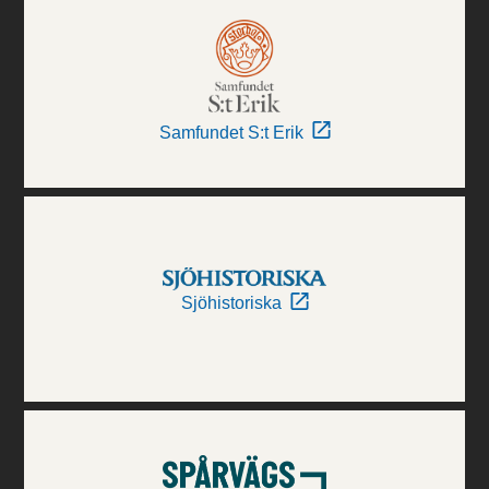
Samfundet S:t Erik
Sjöhistoriska