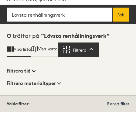
Sök
Fritextsök
Sök
Sökresultat
0
träffar på
Lövsta renhållningsverk
Visa karta
Visa lista
Filtrera
Filtrera
Filtrera tid
Filtrera materialtyper
Visningsläge
Totalt
Valda filter:
Rensa filter
0
träffar
Lista
Karta