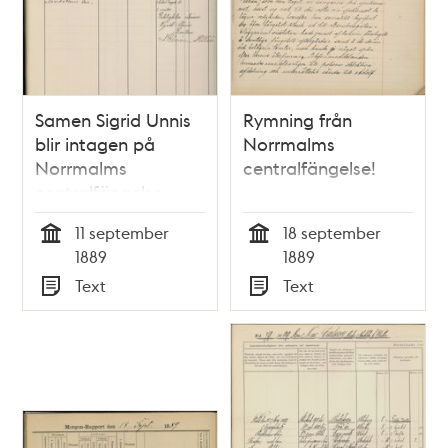
Samen Sigrid Unnis
Rymning från
blir intagen på
Norrmalms
Norrmalms
centralfängelse!
centralfängelse
11 september
18 september
Tid
Tid
1889
1889
Text
Text
Typ
Typ