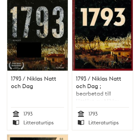
1793 / Niklas Natt
1793 / Niklas Natt
och Dag
och Dag ;
bearbetad till
lättläst av Niklas
Darke
1793
1793
Tid
Tid
Litteraturtips
Litteraturtips
Typ
Typ