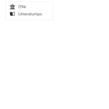
1794
Tid
Litteraturtips
Typ