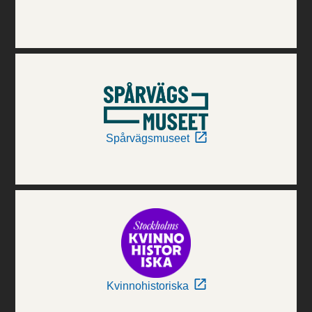
Spårvägsmuseet
Kvinnohistoriska