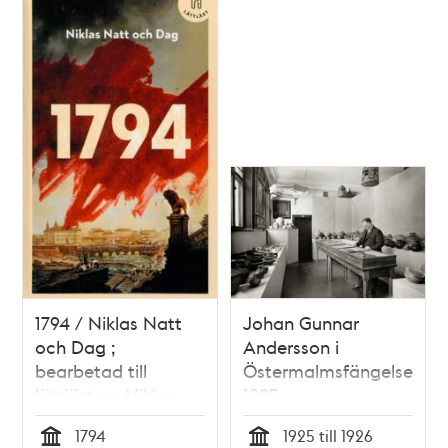
1794 / Niklas Natt
Johan Gunnar
och Dag ;
Andersson i
bearbetad till
Östermalmsfängelset
lättläst av Niklas
1925
Darke
1794
1925 till 1926