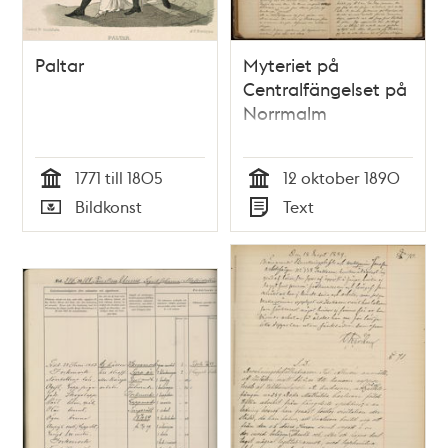
Paltar
Myteriet på
Centralfängelset på
Norrmalm
1771 till 1805
12 oktober 1890
Tid
Tid
Bildkonst
Text
Typ
Typ