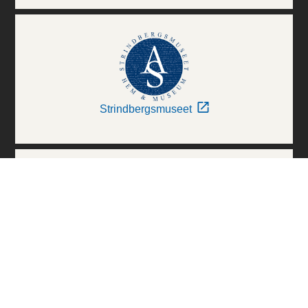
Strindbergsmuseet
Thielska Galleriet