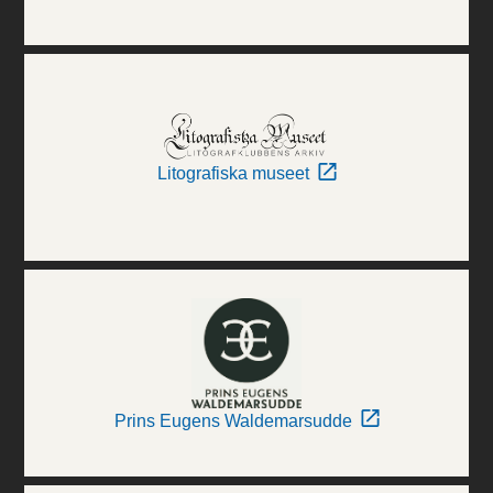
Litografiska museet
Prins Eugens Waldemarsudde