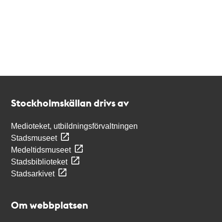
Kontakt
Stockholmskällan
Stockholmskällan drivs av
Medioteket, utbildningsförvaltningen
Stadsmuseet
Medeltidsmuseet
Stadsbiblioteket
Stadsarkivet
Om webbplatsen