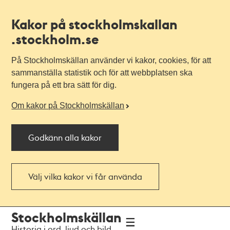
Kakor på stockholmskallan
.stockholm.se
På Stockholmskällan använder vi kakor, cookies, för att
sammanställa statistik och för att webbplatsen ska
fungera på ett bra sätt för dig.
Om kakor på Stockholmskällan
Godkänn alla kakor
Välj vilka kakor vi får använda
Till
Till
Stockholmskällan
navigationen
huvudinnehållet
Historia i ord, ljud och bild