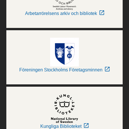
Arbetarrörelsens arkiv och bibliotek
Föreningen Stockholms Företagsminnen
Kungliga Biblioteket