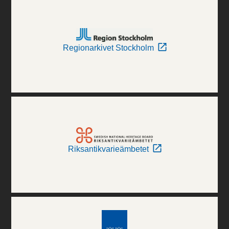
Regionarkivet Stockholm
Riksantikvarieämbetet