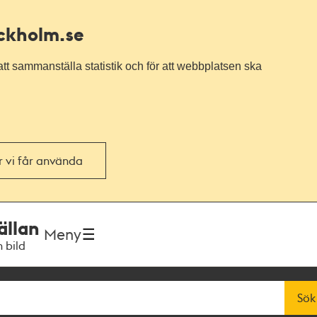
ockholm.se
tt sammanställa statistik och för att webbplatsen ska
or vi får använda
ällan
Meny
h bild
Sök