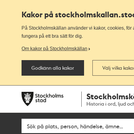
Kakor på stockholmskallan
.st
På Stockholmskällan använder vi kakor, cookies, för a
fungera på ett bra sätt för dig.
Om kakor på Stockholmskällan
Godkänn alla kakor
Välj vilka kak
Till
Till
Stockholmsk
navigationen
huvudinnehållet
Historia i ord, ljud oc
Fritextsök