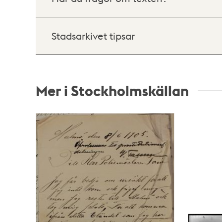
Stadsarkivet tipsar
Mer i Stockholmskällan
Relaterade
poster
och
teman