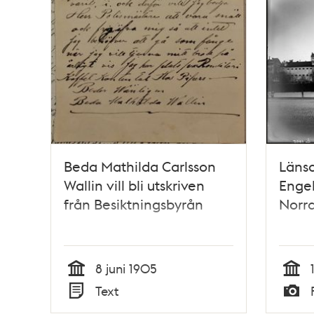
Beda Mathilda Carlsson
Länsc
Wallin vill bli utskriven
Engel
från Besiktningsbyrån
Norr
8 juni 1905
Tid
Tid
Text
Typ
Typ