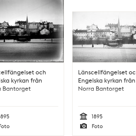
ellfängelset och
Länscellfängelset o
ska kyrkan från
Engelska kyrkan från
a Bantorget
Norra Bantorget
1895
1895
Tid
Foto
Foto
Typ